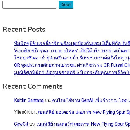
ค้นหา
Recent Posts
ทีมมิตซูบิชิ แรลลี่อาร์ต พร้อมลุยป้องกันแชมป์เต็มพิกัด ใน
‘ค็อกพิท ศรีอรุณการยาง ยโสธร’ เปิดให้บริการอย่างเป็น
โชกุบุสซึ ตอกย้ำผู้นำครีมอาบน้ำ รีเฟรชแบรนด์ครั้งใหญ่ ม
OR จุดประกายศักยภาพเยาวชน ผ่านกิจกรรม OR Futsal Cli
มูลนิธิศุภนิมิตฯ เปิดยุทธศาสตร์ 5 ปี ยกระดับคุณภาพชี
Recent Comments
Kaitlin Santana
บน
คนไทยใช้งาน GenAI เพิ่มก้าวกระโดด แต
YliesCit
บน
เบนท์ลีย์ มอเตอร์ส เผยภาพ New Flying Spu
CkwCit
บน
เบนท์ลีย์ มอเตอร์ส เผยภาพ New Flying Spur