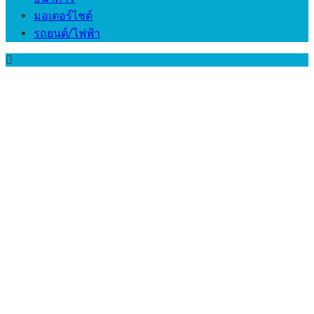
มอเตอร์ไชต์
รถยนต์/ไฟฟ้า