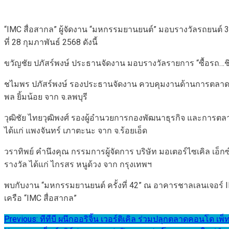
“IMC สื่อสากล” ผู้จัดงาน “มหกรรมยานยนต์” มอบรางวัลรถยนต์ 3 คั
ที่ 28 กุมภาพันธ์ 2568 ดังนี้
ขวัญชัย ปภัสร์พงษ์ ประธานจัดงาน มอบรางวัลรายการ “ซื้อรถ…ชิงร
ชไมพร ปภัสร์พงษ์ รองประธานจัดงาน ควบคุมงานด้านการตลาดสัมพ
พล ยิ้มน้อย จาก จ.ลพบุรี
วุฒิชัย ไทยวุฒิพงศ์ รองผู้อำนวยการกองพัฒนาธุรกิจ และการตล
ได้แก่ แพงจันทร์ เภาตะนะ จาก จ.ร้อยเอ็ด
วราทิพย์ คำนึงคุณ กรรมการผู้จัดการ บริษัท มอเตอร์ไซเคิล เอ็ก
รางวัล ได้แก่ ไกรสร หนูด้วง จาก กรุงเทพฯ
พบกับงาน “มหกรรมยานยนต์ ครั้งที่ 42” ณ อาคารชาลเลนเจอร์ IM
เครือ “IMC สื่อสากล”
แนะแนว
Previous:
ทีทีบี ผนึกออริจิ้น เวอร์ติเคิล ร่วมปลุกตลาดคอนโด เพ็ท