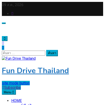
Skip
09 ส.ค., 2026
to
content
ค้นหา
สำหรับ:
Fun Drive Thailand
site mode button
Subscribe
Menu
HOME