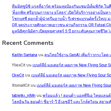
ทีมมิตซูบิชิ แรลลี่อาร์ต พร้อมลุยป้องกันแชมป์เต็มพิกัด ใน
‘ค็อกพิท ศรีอรุณการยาง ยโสธร’ เปิดให้บริการอย่างเป็น
โชกุบุสซึ ตอกย้ำผู้นำครีมอาบน้ำ รีเฟรชแบรนด์ครั้งใหญ่ ม
OR จุดประกายศักยภาพเยาวชน ผ่านกิจกรรม OR Futsal Cli
มูลนิธิศุภนิมิตฯ เปิดยุทธศาสตร์ 5 ปี ยกระดับคุณภาพชี
Recent Comments
Kaitlin Santana
บน
คนไทยใช้งาน GenAI เพิ่มก้าวกระโดด แต
YliesCit
บน
เบนท์ลีย์ มอเตอร์ส เผยภาพ New Flying Spu
CkwCit
บน
เบนท์ลีย์ มอเตอร์ส เผยภาพ New Flying Spur
XtoniallCit
บน
เบนท์ลีย์ มอเตอร์ส เผยภาพ New Flying S
tabletki_nlMn
บน
พร้อมแล้ว ! ฮอนด้า แอลพีจีเอ ไทยแลนด์
โฮลอินวัน ฮอนด้า ซีอาร์-วี อี:เอชอีวี และโกล์ดวิงณ สยามค