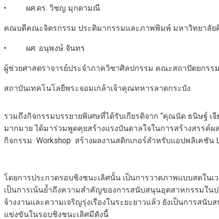
• ผศ.ดร. วิชญ มุกดามณี
คณบดีคณะจิตรกรรม ประติมากรรมและภาพพิมพ์ มหาวิทยาลัย
• ผศ. อนุพงษ์ จันทร
ผู้ช่วยศาสตราจารย์ประจำภาควิชาศิลปกรรม คณะสถาปัตยกร
สถาบันเทคโนโลยีพระจอมเกล้าเจ้าคุณทหารลาดกระบัง
รวมถึงกิจกรรมบรรยายพิเศษที่ได้รับเกียรติจาก “คุณนัด ธนิษฐ์ เจียร
มากมาย ได้มาร่วมพูดคุยสร้างแรงบันดาลใจในการสร้างสรรค์ผลงาน
กิจกรรม Workshop สร้างผลงานสติกเกอร์สำหรับแอปพลิเคชัน Li
โดยการประกวดรอบชิงชนะเลิศนั้น เป็นการวาดภาพแบบสดในเวลา 3 ชั
เป็นการเน้นย้ำถึงความสำคัญของการสนับสนุนอุตสาหกรรมในประเ
จ้างงานและความเจริญรุ่งเรืองในระยะยาวแล้ว ยังเป็นการสนั
แข่งขันในรอบชิงชนะเลิศมีดังนี้