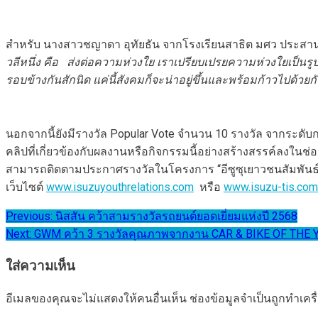
สำหรับ นางสาวชญาดา อุทัยธัน จากโรงเรียนสาธิต มศว ประสานม
วลีหนึ่ง คือ
ส่งต่อความห่วงใย เราเปรียบเปรยความห่วงใยเป็นรูปห
รอบข้างกันสักนิด แค่นี้สังคมก็จะน่าอยู่ขึ้นและพร้อมก้าวไปด้วยก
นอกจากนี้ยังมีรางวัล Popular Vote จำนวน 10 รางวัล จากระดับก
คลิปที่เกี่ยวข้องกับผลงานหรือกิจกรรมนี้อย่างสร้างสรรค์ลงในช
สามารถติดตามประกาศรางวัลในโครงการ “อีซูซุเยาวชนสัมพันธ์” 
เว็บไซต์
www.isuzuyouthrelations.com
หรือ
www.isuzu-tis.com
แนะแนว
Previous:
นิสสัน คว้าสามรางวัลรถยนต์ยอดเยี่ยมแห่งปี 2568
Next:
GWM คว้า 3 รางวัลคุณภาพจากงาน CAR & BIKE OF THE 
เรื่อง
ใส่ความเห็น
อีเมลของคุณจะไม่แสดงให้คนอื่นเห็น
ช่องข้อมูลจำเป็นถูกทำเค