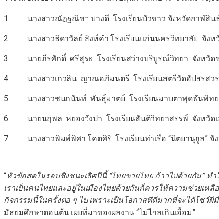
1. นางสาวณัฏฐณิชา บางดี โรงเรียนบัวขาว จังหวัดกาฬสินธุ
2. นางสาวธิดาวัลย์ สิงห์คำ โรงเรียนแก่นนครวิทยาลัย จังห
3. นายภีรศักดิ์ ศรีสุระ โรงเรียนสว่างบริบูรณ์วิทยา จังหวัดช
4. นางสาวเกวลิน ญาณอภิมนตรี โรงเรียนสตรีวัดอัปสรสวรร
5. นางสาวชนกนันท์ พันธุ์มาตย์ โรงเรียนมาบตาพุดพันพิทย
6. นายนฤพล หยองวังปา โรงเรียนสันติวิทยาสรรพ์ จังหวัดเ
7. นางสาวพิมพ์พิศา โคตศิริ โรงเรียนท่าเรือ “นิตยานุกูล” จ
“
หัวข้อสดในรอบชิงชนะเลิศปีนี้
“ไทยช่วยไทย ก้าวไปด้วยกัน”
ทำใ
เราเป็นคนไทยและอยู่ในเมืองไทยด้วยกันก็ควรให้ความช่วยเหลือกัน ถ
กิจกรรมนี้ในครั้งต่อ ๆ ไป เพราะเป็นโอกาสที่ดีมากที่จะได้โชว
มัธยมศึกษาตอนต้น เผยที่มาของผลงาน “ไม่ไกลเกินเอื้อม”