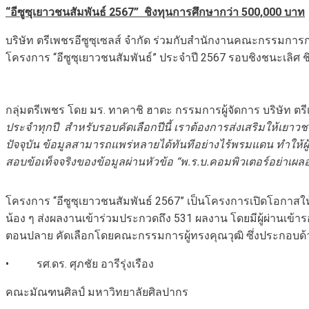
“อีซูซุเยาวชนสัมพันธ์
2567
”
ชิงทุนการศึกษากว่า 500,000 บาท
บริษัท ตรีเพชรอีซูซุเซลส์ จำกัด ร่วมกับสำนักงานคณะกรรมการ
โครงการ “อีซูซุเยาวชนสัมพันธ์” ประจำปี 2567 รอบชิงชนะเลิศ 
กลุ่มตรีเพชร โดย มร. ทาคาชิ ฮาตะ กรรมการผู้จัดการ บริษัท ตร
ประจำทุกปี สำหรับรอบคัดเลือกปีนี้ เราต้องการส่งเสริมให้เยา
ปัจจุบัน
ข้อมูลสามารถแพร่หลายได้ทันทีอย่างไร้พรมแดน ทำให้ผ
สอบข้อเท็จจริงของข้อมูลผ่านหัวข้อ
“พ.ร.บ.คอมพิวเตอร์อย่าเผล
โครงการ “อีซูซุเยาวชนสัมพันธ์ 2567” เป็นโครงการเปิดโอกาสใ
น้อง ๆ ส่งผลงานเข้าร่วมประกวดถึง 531 ผลงาน โดยมีผู้ผ่า
ตอนปลาย คัดเลือกโดยคณะกรรมการผู้ทรงคุณวุฒิ ซึ่งประกอบด้
• รศ.ดร. ศุภชัย อารีรุ่งเรือง
คณะมัณฑนศิลป์ มหาวิทยาลัยศิลปากร