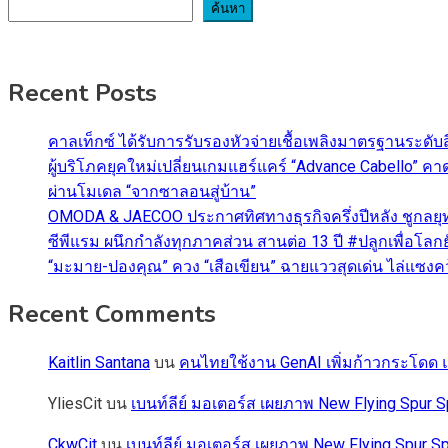
ค้นหา
Recent Posts
คาลเท็กซ์ ได้รับการรับรองหัวจ่ายเชื้อเพลิงมาตรฐานระด
ผู้บริโภคยุคใหม่เปลี่ยนเกมแฮร์แคร์ “Advance Cabello” 
ผ่านโมเดล “จากซาลอนสู่บ้าน”
OMODA & JAECOO ประกาศทิศทางธุรกิจครึ่งปีหลัง ชูกลยุ
ซีพีแรม ผนึกกำลังทุกภาคส่วน สานต่อ 13 ปี #ปลูกเพื่อโลกยั
“มะมาย-ปองคุณ” ควง “เสือเขียน” ฉายแววสุดเด่น ไล่แซงคว้า
Recent Comments
Kaitlin Santana
บน
คนไทยใช้งาน GenAI เพิ่มก้าวกระโดด แต
YliesCit
บน
เบนท์ลีย์ มอเตอร์ส เผยภาพ New Flying Spu
CkwCit
บน
เบนท์ลีย์ มอเตอร์ส เผยภาพ New Flying Spur