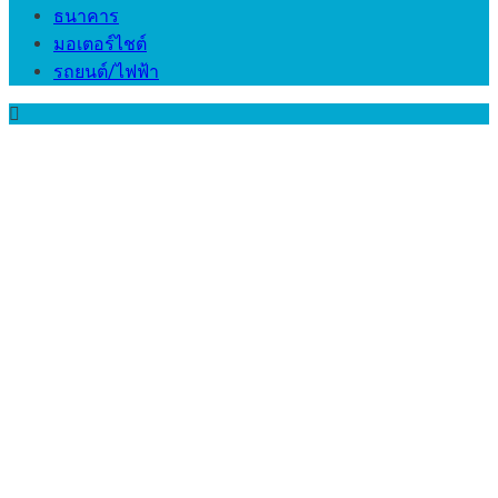
ธนาคาร
มอเตอร์ไชต์
รถยนต์/ไฟฟ้า