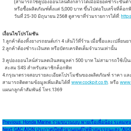
(สามารถใช้คูปองออนไลน์ดังกล่าวได้เมื่อมียอดชำระขั้นต่ำ
หรือซื้อผลิตภัณฑ์ตั้งแต่ 5,000 บาท ขึ้นไปต่อใบเสร็จที่ค็อกพ
วันที่ 25-30 มิถุนายน 2568 ดูสาขาที่ร่วมรายการได้ที่:
http
เงื่อนไขโปรโมชัน
1.ลูกค้าต้องทิ้งยางรถยนต์เก่า 4 เส้นไว้ที่ร้าน เมื่อซื้อและเปลี่ย
2.ลูกค้าต้องชำระเงินสด หรือบัตรเครดิตเต็มจำนวนเท่านั้น
3.คูปองออนไลน์ส่วนลดเงินสดมูลค่า 500 บาท ไม่สามารถใช้เป็
สะสม S4S สำหรับสมาชิกค็อกพิท
4.กรุณาตรวจสอบรายละเอียดโปรโมชันของผลิตภัณฑ์ ราคา และ
สามารถติดตามข้อมูลเพิ่มเติมได้ที่
www.cockpit.co.th
. หรือ
www.
แผนกลูกค้าสัมพันธ์ โทร.1369
แนะแนว
Previous:
Honda Marine ร่วมขบวนบุญ พายเรือเพื่อน้อง ระดมทุน
Next:
GAC AION ประกาศเปิดตัวยานยนต์ไฟฟ้าสมรรถนะสูง “AIO