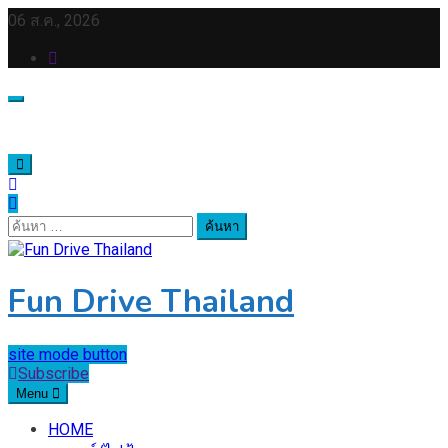
Skip
06 ส.ค., 2026
to
content
ค้นหา
สำหรับ:
Fun Drive Thailand
site mode button
Subscribe
Menu
HOME