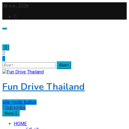
Skip
08 ส.ค., 2026
to
content
ค้นหา
สำหรับ:
Fun Drive Thailand
site mode button
Subscribe
Menu
HOME