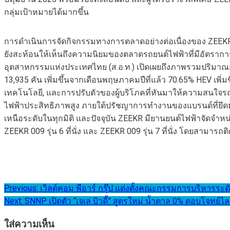
กลุ่มเป้าหมายได้มากขึ้น
การดำเนินการจัดกิจกรรมทางการตลาดอย่างต่อเนื่องของ ZEEK
ยังสะท้อนให้เห็นถึงความนิยมของตลาดรถยนต์ไฟฟ้าที่มีอัตราการเต
อุตสาหกรรมแห่งประเทศไทย (ส.อ.ท.) เปิดเผยถึงภาพรวมปริม
13,935 คัน เพิ่มขึ้นจากเดือนพฤษภาคมปีที่แล้ว 70.65% HEV เพิ่
เทคโนโลยี, และการปรับตัวของผู้บริโภคที่หันมาให้ความสนใจรถ
ไฟฟ้าประสิทธิภาพสูง ภายใต้ปรัชญาการทำงานของแบรนด์ที่ยึดมั่
เหนือระดับในทุกมิติ และปัจจุบัน ZEEKR มียานยนต์ไฟฟ้าจัดจำหน่าย
ZEEKR 009 รุ่น 6 ที่นั่ง และ ZEEKR 009 รุ่น 7 ที่นั่ง โดยสามารถต
แนะแนว
Previous:
เวิลด์คอม พีอาร์ กรุ๊ป แต่งตั้งคณะกรรมการบริหารระ
Next:
SNNP เปิดตัว “เจเล่ บิวตี้” สูตรใหม่ น้ำตาล 0% ตอบโจทย์ไ
เรื่อง
ใส่ความเห็น