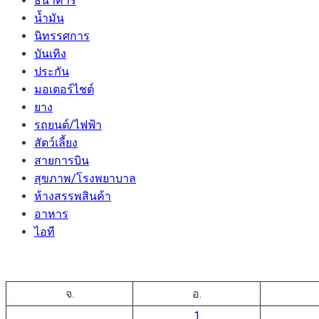
ธนาคาร
น้ำมัน
นิทรรศการ
บันเทิง
ประกัน
มอเตอร์ไชต์
ยาง
รถยนต์/ไฟฟ้า
สัตว์เลี้ยง
สายการบิน
สุขภาพ/โรงพยาบาล
ห้างสรรพสินค้า
อาหาร
ไอที
จ.
อ.
1