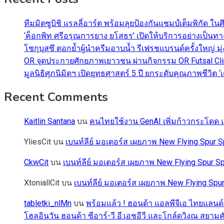
ทีมมิตซูบิชิ แรลลี่อาร์ต พร้อมลุยป้องกันแชมป์เต็มพิกัด ใน
‘ค็อกพิท ศรีอรุณการยาง ยโสธร’ เปิดให้บริการอย่างเป็น
โชกุบุสซึ ตอกย้ำผู้นำครีมอาบน้ำ รีเฟรชแบรนด์ครั้งใหญ่ ม
OR จุดประกายศักยภาพเยาวชน ผ่านกิจกรรม OR Futsal Cli
มูลนิธิศุภนิมิตฯ เปิดยุทธศาสตร์ 5 ปี ยกระดับคุณภาพชี
Recent Comments
Kaitlin Santana
บน
คนไทยใช้งาน GenAI เพิ่มก้าวกระโดด แต
YliesCit
บน
เบนท์ลีย์ มอเตอร์ส เผยภาพ New Flying Spu
CkwCit
บน
เบนท์ลีย์ มอเตอร์ส เผยภาพ New Flying Spur
XtoniallCit
บน
เบนท์ลีย์ มอเตอร์ส เผยภาพ New Flying S
tabletki_nlMn
บน
พร้อมแล้ว ! ฮอนด้า แอลพีจีเอ ไทยแลนด์
โฮลอินวัน ฮอนด้า ซีอาร์-วี อี:เอชอีวี และโกล์ดวิงณ สยามค