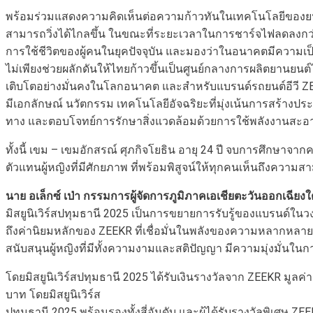
พร้อมร่วมแสดงความคิดเห็นต่อความก้าวทันในเทคโนโลยีของยนตรกร
สามารถวิ่งได้ไกลขึ้น ในขณะที่ระยะเวลาในการชาร์จไฟลดลงกว่า
การใช้ชีวิตของผู้คนในยุคปัจจุบัน และมองว่าในอนาคตมีความเป
ไม่เพียงช่วยผลักดันให้ไทยก้าวขึ้นเป็นศูนย์กลางการผลิตยานยนต
เติบโตอย่างมั่นคงในโลกอนาคต และสำหรับแบรนด์รถยนต์อีวี ZEEK
มีเอกลักษณ์ นวัตกรรม เทคโนโลยีอัจฉริยะที่มุ่งเน้นการสร้างป
ทาง และตอบโจทย์การรักษาสิ่งแวดล้อมด้วยการใช้พลังงานสะอ
ทั้งนี้ เขม – เขมอักสรณ์ ศุภกิจโยธิน อายุ 24 ปี จบการศึกษ
ตัวแทนผู้หญิงที่มีศักยภาพ ที่พร้อมพิสูจน์ให้ทุกคนเห็นถึงความส
นาย
อเล็กซ์ เป่า กรรมการผู้จัดการภูมิภาคเอเชียตะวันออกเฉียงใ
มิสยูนิเวิร์สปทุมธานี 2025 เป็นการขยายการรับรู้ของแบรนด์ใน
ถึงค่านิยมหลักของ ZEEKR ที่เชื่อมั่นในพลังของความหลากหลา
สนับสนุนผู้หญิงที่มีทั้งความงามและสติปัญญา มีความมุ่งมั่นใน
โดยมิสยูนิเวิร์สปทุมธานี 2025 ได้รับเงินรางวัลจาก ZEEKR มูลค
บาท โดยมิสยูนิเวิร์ส
ปทุมธานี 2025 พร้อมรองทั้งสี่อันดับ และผู้ได้รับรางวัลพิเศษ