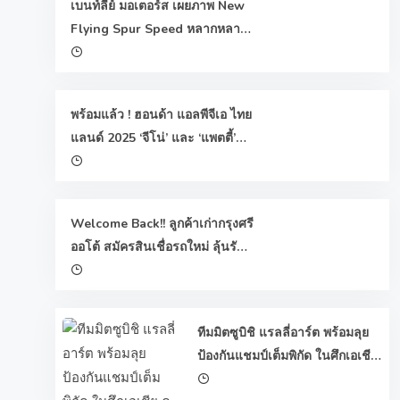
เบนท์ลีย์ มอเตอร์ส เผยภาพ New
Flying Spur Speed หลากหลาย
เฉดสีสะท้อนความสปอร์ตและ
็น
เอกลักษณ์เฉพาะตัวใน
างสุด
กิจกรรม Global Media Drive in
พร้อมแล้ว ! ฮอนด้า แอลพีจีเอ ไทย
Arizona
แลนด์ 2025 ‘จีโน่’ และ ‘แพตตี้’
นำทัพนักกอล์ฟไทยและระดับโลก
72 คน ดวลวงสวิงชิงเงินรางวัล
รวม 1.7 ล้านดอลลาร์ฯ พร้อมด้วย
Welcome Back!! ลูกค้าเก่ากรุงศรี
รางวัลโฮลอินวัน ฮอนด้า ซีอาร์-วี
ออโต้ สมัครสินเชื่อรถใหม่ ลุ้นรับ
อี:เอชอีวี และโกล์ดวิงณ สยามคัน
ทองแท่ง 80 รางวัล รวม
ทรีคลับ โอลด์คอร์ส พัทยา 20-23
มูลค่า 1 ล้านบาท
ก.พ.นี้
ทีมมิตซูบิชิ แรลลี่อาร์ต พร้อมลุย
ป้องกันแชมป์เต็มพิกัด ในศึกเอเชีย
ครอสคันทรี แรลลี่ 2026