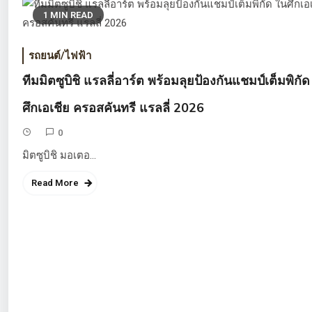
1 MIN READ
น้ำมัน
OR จุดปร
รถยนต์/ไฟฟ้า
Clinic
ทีมมิตซูบิชิ แรลลี่อาร์ต พร้อมลุยป้องกันแชมป์เต็มพิกัด
นางพิชาภรณ์ วงศ
ศึกเอเชีย ครอสคันทรี แรลลี่ 2026
1 Min Read
0
มิตซูบิชิ มอเตอ…
Read More