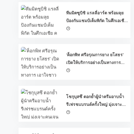
เอเชีย” รับโอกาสทองลงบิด โมโตทรี ครั้ง
แรกที่ ซิลเวอร์สโตน
ทีมมิตซูบิชิ แรลลี่อาร์ต พร้อมลุย
ด ใน
ป้องกันแชมป์เต็มพิกัด ในศึกเอเชีย
ครอสคันทรี แรลลี่ 2026
‘ค็อกพิท ศรีอรุณการยาง ยโสธร’
เปิดให้บริการอย่างเป็นทางการ
เอาใจชาวยโสธรและพื้นที่ใกล้
เคียง มอบโปรยางสุดคุ้มฉลองเปิด
สาขาใหม่
โชกุบุสซึ ตอกย้ำผู้นำครีมอาบน้ำ
รีเฟรชแบรนด์ครั้งใหญ่ มุ่งเจาะคน
เจนใหม่ ปลุกกระแส #ผิวโชกุผิว
โชว์ได้