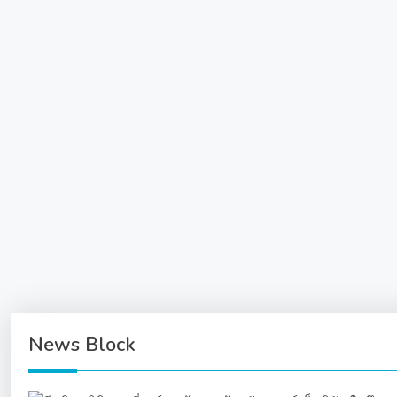
ความงาม
โชกุบุสซึ
เจาะคนเจ
โชกุบุสซึ โมโน
1 Min Read
News Block