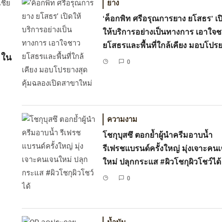
ยาง
‘ค็อกพิท ศรีอรุณการยาง ยโสธร’ เป
ะกายศักยภาพเยาวชน ผ่านกิจกรรม OR Fut
ให้บริการอย่างเป็นทางการ เอาใจ
ยโสธรและพื้นที่ใกล้เคียง มอบโปร
 ใน
สุดคุ้มฉลองเปิดสาขาใหม่
0
์ศรี ผู้จัดการฝ่ายสื่อสารองค์กร บริษัท ป…
ความงาม
โชกุบุสซึ ตอกย้ำผู้นำครีมอาบน้ำ
รีเฟรชแบรนด์ครั้งใหญ่ มุ่งเจาะคน
ใหม่ ปลุกกระแส #ผิวโชกุผิวโชว์ได้
0