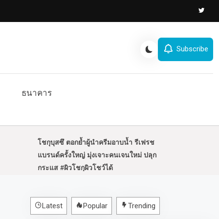
Subscribe
ธนาคาร
โชกุบุสซึ ตอกย้ำผู้นำครีมอาบน้ำ รีเฟรช
แบรนด์ครั้งใหญ่ มุ่งเจาะคนเจนใหม่ ปลุก
กระแส #ผิวโชกุผิวโชว์ได้
Latest
Popular
Trending
“ไม้คิว-เกียรติศักดิ์” ร่วมทัพ “ฮอนด้า ทีม