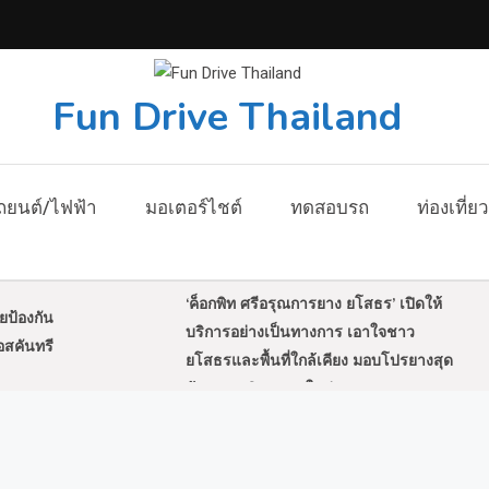
Fun Drive Thailand
ถยนต์/ไฟฟ้า
มอเตอร์ไชต์
ทดสอบรถ
ท่องเที่ยว
‘ค็อกพิท ศรีอรุณการยาง ยโสธร’ เปิดให้
ุยป้องกัน
บริการอย่างเป็นทางการ เอาใจชาว
อสคันทรี
ยโสธรและพื้นที่ใกล้เคียง มอบโปรยางสุด
คุ้มฉลองเปิดสาขาใหม่
มูลนิธิศุภนิมิตฯ เปิดยุทธศาสตร์ 5 ปี ยก
ระดับคุณภาพชีวิต ‘เด็ก 4 ล้านคน’ พ้น
 ผ่าน