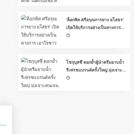
‘ค็อกพิท ศรีอรุณการยาง ยโสธร’
 มุ่ง
เปิดให้บริการอย่างเป็นทางการ
เอาใจชาวยโสธรและพื้นที่ใกล้
เคียง มอบโปรยางสุดคุ้มฉลองเปิด
สาขาใหม่
โชกุบุสซึ ตอกย้ำผู้นำครีมอาบน้ำ
รีเฟรชแบรนด์ครั้งใหญ่ มุ่งเจาะคน
เจนใหม่ ปลุกกระแส #ผิวโชกุผิว
โชว์ได้