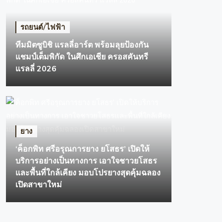
กิจกรรม OR Futsal Clinic
รถยนต์/ไฟฟ้า
ทีมมิตซูบ
รถยนต์/ไฟฟ้า
ศึกเอเชีย
ทีมมิตซูบิชิ แรลลี่อาร์ต พร้อมลุยป้องกัน
แชมป์เต็มพิกัด ในศึกเอเชีย ครอสคันทรี
มิตซูบิชิ มอเตอร
แรลลี่ 2026
1 Min Read
ยาง
‘ค็อกพิท ศรีอรุณการยาง ยโสธร’ เปิดให้
บริการอย่างเป็นทางการ เอาใจชาวยโสธร
และพื้นที่ใกล้เคียง มอบโปรยางสุดคุ้มฉลอง
เปิดสาขาใหม่