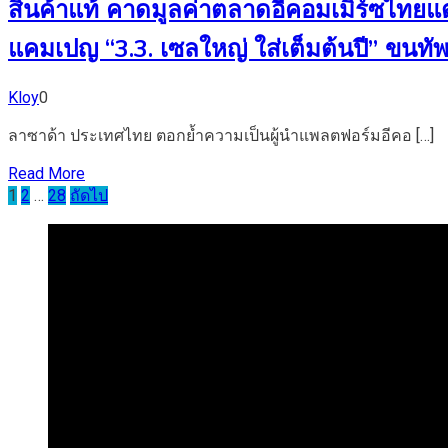
สินค้าแท้ คาดมูลค่าตลาดอีคอมเมิร์ซไทยแต
แคมเปญ “3.3. เซลใหญ่ ใส่เต็มต้นปี” ขนทั
Kloy
0
ลาซาด้า ประเทศไทย ตอกย้ำความเป็นผู้นำแพลตฟอร์มอีคอ […]
Read More
Posts
1
2
…
28
ถัดไป
pagination