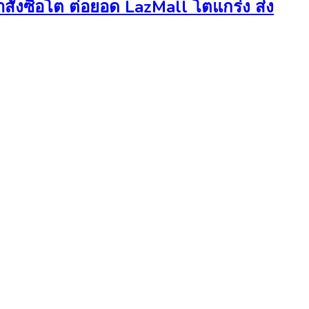
ั่งซื้อโต ต่อยอด LazMall โตแกร่ง ส่ง