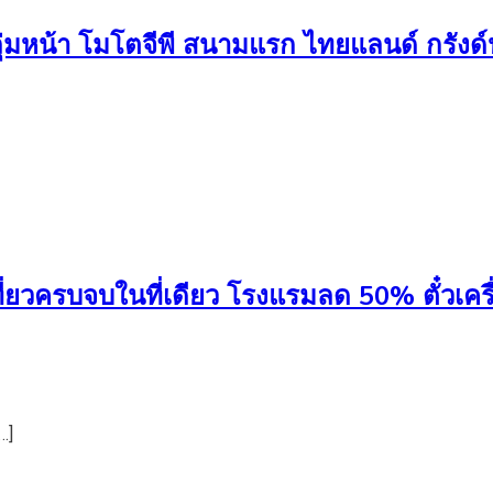
ุ่มหน้า โมโตจีพี สนามแรก ไทยแลนด์ กรังด์ป
่ยวครบจบในที่เดียว โรงแรมลด 50% ตั๋วเครื่
…]