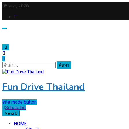
Skip
08 ส.ค., 2026
to
content
ค้นหา
สำหรับ:
Fun Drive Thailand
site mode button
Subscribe
Menu
HOME