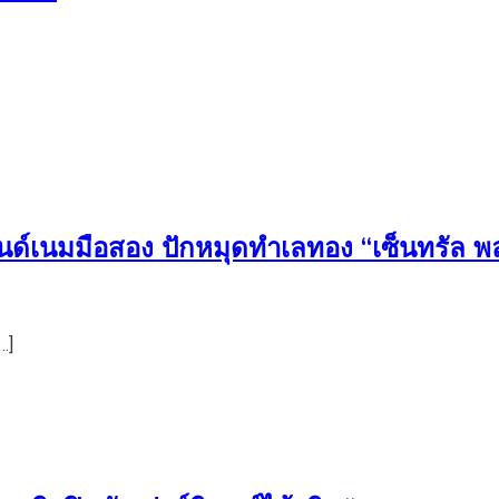
ด์เนมมือสอง ปักหมุดทำเลทอง “เซ็นทรัล พล
…]