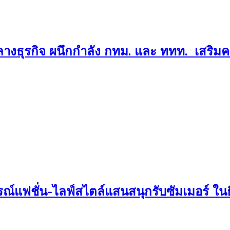
์กลางธุรกิจ ผนึกกำลัง กทม. และ ททท. เสริม
ณ์แฟชั่น-ไลฟ์สไตล์แสนสนุกรับซัมเมอร์ ใน