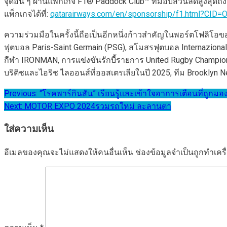
จุดอื่น ๆ ผ่านแพ็กเกจ F1® Paddock Club™ ที่มอบส่วนลดสูงสุดถ
แพ็กเกจได้ที่:
qatarairways.com/en/sponsorship/f1.html?CID
ความร่วมมือในครั้งนี้ถือเป็นอีกหนึ่งก้าวสำคัญในพอร์ตโฟลิโอ
ฟุตบอล Paris-Saint Germain (PSG), สโมสรฟุตบอล Internaziona
กีฬา IRONMAN, การแข่งขันรักบี้รายการ United Rugby Championship
บริติชและไอริช ไลออนส์ที่ออสเตรเลียในปี 2025, ทีม Brooklyn N
แนะแนว
Previous:
“โรคพาร์กินสัน” เรียนรู้และเข้าใจอาการเตือนที่ถูกม
Next:
MOTOR EXPO 2024รวมรถใหม่ ละลานตา
เรื่อง
ใส่ความเห็น
อีเมลของคุณจะไม่แสดงให้คนอื่นเห็น
ช่องข้อมูลจำเป็นถูกทำเค