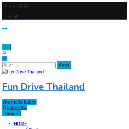
Skip
10 ส.ค., 2026
to
content
ค้นหา
สำหรับ:
Fun Drive Thailand
site mode button
Subscribe
Menu
HOME