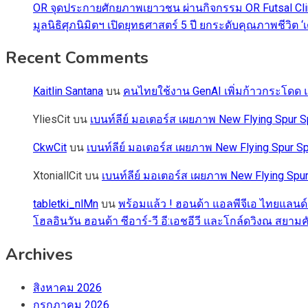
OR จุดประกายศักยภาพเยาวชน ผ่านกิจกรรม OR Futsal Cli
มูลนิธิศุภนิมิตฯ เปิดยุทธศาสตร์ 5 ปี ยกระดับคุณภาพชี
Recent Comments
Kaitlin Santana
บน
คนไทยใช้งาน GenAI เพิ่มก้าวกระโดด แต
YliesCit
บน
เบนท์ลีย์ มอเตอร์ส เผยภาพ New Flying Spu
CkwCit
บน
เบนท์ลีย์ มอเตอร์ส เผยภาพ New Flying Spur
XtoniallCit
บน
เบนท์ลีย์ มอเตอร์ส เผยภาพ New Flying S
tabletki_nlMn
บน
พร้อมแล้ว ! ฮอนด้า แอลพีจีเอ ไทยแลนด์
โฮลอินวัน ฮอนด้า ซีอาร์-วี อี:เอชอีวี และโกล์ดวิงณ สยามค
Archives
สิงหาคม 2026
กรกฎาคม 2026