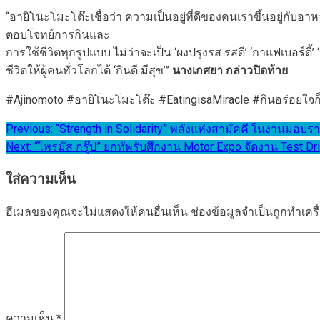
“อายิโนะโมะโต๊ะเชื่อว่า ความเป็นอยู่ที่ดีของคนเราขึ้นอยู่ก
ตอบโจทย์การกินและ
การใช้ชีวิตทุกรูปแบบ ไม่ว่าจะเป็น ‘ผงปรุงรส รสดี’ ‘กาแฟเบอร์ดี
ชีวิตให้ผู้คนทั่วโลกได้ ‘กินดี มีสุข’”
นางเกศยา กล่าวปิดท้าย
#Ajinomoto #อายิโนะโมะโต๊ะ #EatingisaMiracle #กินอร่อยใจก็ดี
แนะแนว
Previous:
“Strength in Solidarity” พลังแห่งสามัคคี ในงานมอบรา
Next:
“ไพรมัส กรุ๊ป” ยกทัพรับศึกงาน Motor Expo จัดงาน Test D
เรื่อง
ใส่ความเห็น
อีเมลของคุณจะไม่แสดงให้คนอื่นเห็น
ช่องข้อมูลจำเป็นถูกทำเค
ความเห็น
*