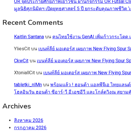
OR จุดประกายศักยภาพเยาวชน ผ่านกิจกรรม OR Futsal Cli
มูลนิธิศุภนิมิตฯ เปิดยุทธศาสตร์ 5 ปี ยกระดับคุณภาพชี
Recent Comments
Kaitlin Santana
บน
คนไทยใช้งาน GenAI เพิ่มก้าวกระโดด แต
YliesCit
บน
เบนท์ลีย์ มอเตอร์ส เผยภาพ New Flying Spu
CkwCit
บน
เบนท์ลีย์ มอเตอร์ส เผยภาพ New Flying Spur
XtoniallCit
บน
เบนท์ลีย์ มอเตอร์ส เผยภาพ New Flying S
tabletki_nlMn
บน
พร้อมแล้ว ! ฮอนด้า แอลพีจีเอ ไทยแลนด์
โฮลอินวัน ฮอนด้า ซีอาร์-วี อี:เอชอีวี และโกล์ดวิงณ สยามค
Archives
สิงหาคม 2026
กรกฎาคม 2026