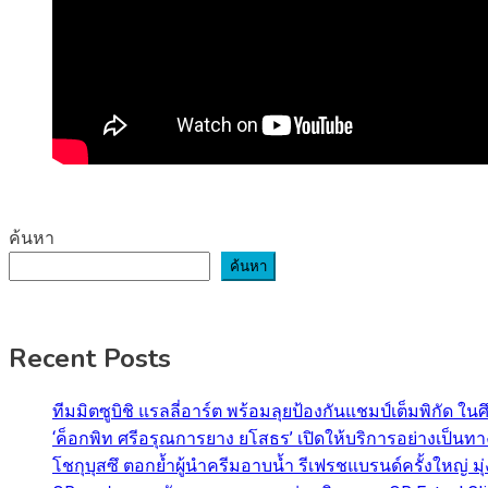
ค้นหา
ค้นหา
Recent Posts
ทีมมิตซูบิชิ แรลลี่อาร์ต พร้อมลุยป้องกันแชมป์เต็มพิกัด ใน
‘ค็อกพิท ศรีอรุณการยาง ยโสธร’ เปิดให้บริการอย่างเป็น
โชกุบุสซึ ตอกย้ำผู้นำครีมอาบน้ำ รีเฟรชแบรนด์ครั้งใหญ่ ม