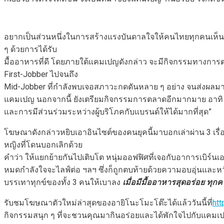
อยากเป็นส่วนหนึ่งในการสร้างแรงบันดาลใจให้คนไทยทุกคนเห็นคุณ
ๆ ด้วยการได้รับ
มื้ออาหารที่ดี โดยภายใต้แคมเปญดังกล่าว จะมีกิจกรรมทางการ
First-Jobber ไปจนถึง
Mid-Jobber ที่กำลังพบเจอสภาวะกดดันหลาย ๆ อย่าง จนส่งผลมาสู
แคมเปญ นอกจากนี้ ยังเตรียมกิจกรรมการตลาดอีกมากมาย อาทิ การ
และการมีส่วนร่วมระหว่างผู้บริโภคกับแบรนด์ให้ได้มากที่สุด”
โฆษณาดังกล่าวหยิบเอาอินไซต์ของคนยุคนี้มาบอกเล่าผ่าน 3 เรื
หญิงที่โดนบอกเลิกด้วย
คำว่า ให้แยกย้ายกันไปเติบโต หนุ่มออฟฟิศที่เจอกับอาการเบิร์น
หมดกำลังใจจะไลฟ์ต่อ ฯลฯ ซึ่งก็ถูกตบท้ายด้วยความอบอุ่นและหว
บรรเทาทุกข์ของทั้ง 3 คนให้เบาลง
เมื่อมีมื้ออาหารสุดอร่อย ทุ
รับชมโฆษณาตัวใหม่ล่าสุดของอายิโนะโมะโต๊ะได้แล้ววันนี้ที่
ht
กิจกรรมสนุก ๆ ที่จะชวนคุณมากินอร่อยและได้พักใจไปกับแคมเปญ ‘