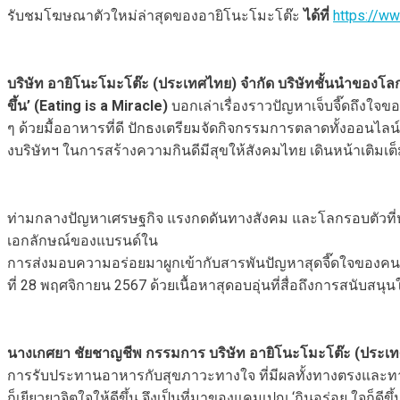
รับชมโฆษณาตัวใหม่ล่าสุดของอายิโนะโมะโต๊ะ
ได้ที่
https://w
บริษัท อายิโนะโมะโต๊ะ (ประเทศไทย) จำกัด บริษัทชั้นนำของโ
ขึ้น’ (Eating is a Miracle)
บอกเล่าเรื่องราวปัญหาเจ็บจี๊ดถึงใจข
ๆ ด้วยมื้ออาหารที่ดี ปักธงเตรียมจัดกิจกรรมการตลาดทั้งออนไลน์
งบริษัทฯ ในการสร้างความกินดีมีสุขให้สังคมไทย เดินหน้าเติ
ท่ามกลางปัญหาเศรษฐกิจ แรงกดดันทางสังคม และโลกรอบตัวที่หมุน
เอกลักษณ์ของแบรนด์ใน
การส่งมอบความอร่อยมาผูกเข้ากับสารพันปัญหาสุดจี๊ดใจของคนใ
ที่ 28 พฤศจิกายน 2567 ด้วยเนื้อหาสุดอบอุ่นที่สื่อถึงการสนับสน
นางเกศยา ชัยชาญชีพ กรรมการ บริษัท อายิโนะโมะโต๊ะ (ประเ
การรับประทานอาหารกับสุขภาวะทางใจ ที่มีผลทั้งทางตรงและทา
ก็เยียวยาจิตใจให้ดีขึ้น จึงเป็นที่มาของแคมเปญ ‘กินอร่อย ใจก็ดีขึ้