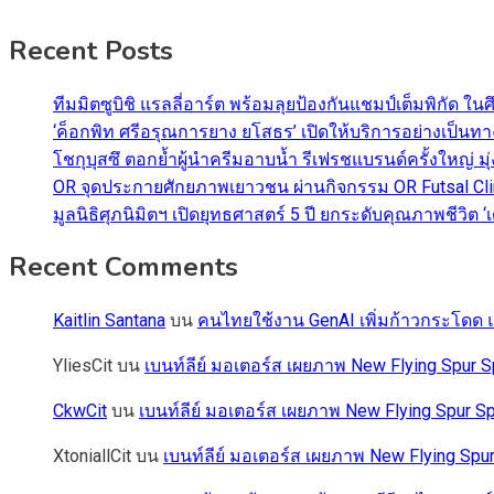
Recent Posts
ทีมมิตซูบิชิ แรลลี่อาร์ต พร้อมลุยป้องกันแชมป์เต็มพิกัด ใน
‘ค็อกพิท ศรีอรุณการยาง ยโสธร’ เปิดให้บริการอย่างเป็น
โชกุบุสซึ ตอกย้ำผู้นำครีมอาบน้ำ รีเฟรชแบรนด์ครั้งใหญ่ ม
OR จุดประกายศักยภาพเยาวชน ผ่านกิจกรรม OR Futsal Cli
มูลนิธิศุภนิมิตฯ เปิดยุทธศาสตร์ 5 ปี ยกระดับคุณภาพชี
Recent Comments
Kaitlin Santana
บน
คนไทยใช้งาน GenAI เพิ่มก้าวกระโดด แต
YliesCit
บน
เบนท์ลีย์ มอเตอร์ส เผยภาพ New Flying Spu
CkwCit
บน
เบนท์ลีย์ มอเตอร์ส เผยภาพ New Flying Spur
XtoniallCit
บน
เบนท์ลีย์ มอเตอร์ส เผยภาพ New Flying S