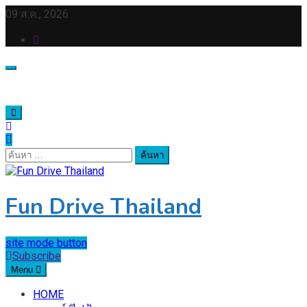
Skip
09 ส.ค., 2026
to
content
ค้นหา
สำหรับ:
Fun Drive Thailand
site mode button
Subscribe
Menu
HOME