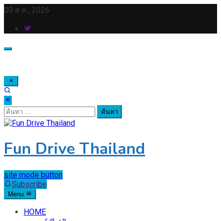
Skip
09 ส.ค., 2026
to
content
ค้นหา
สำหรับ:
Fun Drive Thailand
site mode button
Subscribe
Menu
HOME