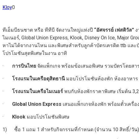
Kloy
0
ทีเอ็มบีธนชาต หรือ ทีทีบี จัดงานใหญ่แห่งปี
“อัศจรรย์ เฟสติวัล”
งา
ไมเนอร์, Global Union Express, Klook, Disney On Ice, Major
หาไม่ได้จากงานไหน และพิเศษสำหรับลูกค้าบัตรเครดิต ttb และบัตร
โปรโมชันสุดพิเศษในงาน อาทิ
·
การบินไทย
จัดแพ็กเกจ พร้อมข้อเสนอพิเศษ รวมบัตรโดยสารและ
·
โรงแรมในเครือดุสิตธานี
มอบโปรโมชันห้องพัก ห้องอาหาร ส
·
โรงแรมในเครือไมเนอร์
พบกับห้องพักราคาพิเศษ เริ่มต้น 3
·
Global Union Express
เสนอแพ็กเกจห้องพัก พร้อมตั๋วเครื่อง
·
Klook
มอบโปรโมชันพิเศษ
1) ซื้อ 1 แถม 1 สำหรับกิจกรรมที่กำหนด (จำนวน 10 สิทธิ์/วัน)