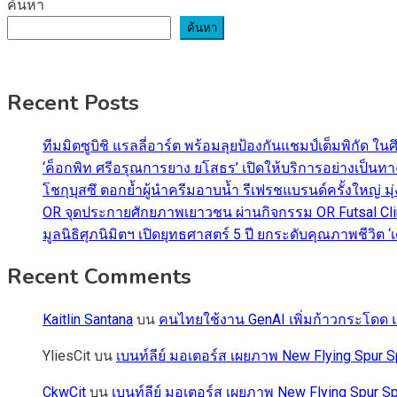
ค้นหา
ค้นหา
Recent Posts
ทีมมิตซูบิชิ แรลลี่อาร์ต พร้อมลุยป้องกันแชมป์เต็มพิกัด ใน
‘ค็อกพิท ศรีอรุณการยาง ยโสธร’ เปิดให้บริการอย่างเป็น
โชกุบุสซึ ตอกย้ำผู้นำครีมอาบน้ำ รีเฟรชแบรนด์ครั้งใหญ่ ม
OR จุดประกายศักยภาพเยาวชน ผ่านกิจกรรม OR Futsal Cli
มูลนิธิศุภนิมิตฯ เปิดยุทธศาสตร์ 5 ปี ยกระดับคุณภาพชี
Recent Comments
Kaitlin Santana
บน
คนไทยใช้งาน GenAI เพิ่มก้าวกระโดด แต
YliesCit
บน
เบนท์ลีย์ มอเตอร์ส เผยภาพ New Flying Spu
CkwCit
บน
เบนท์ลีย์ มอเตอร์ส เผยภาพ New Flying Spur