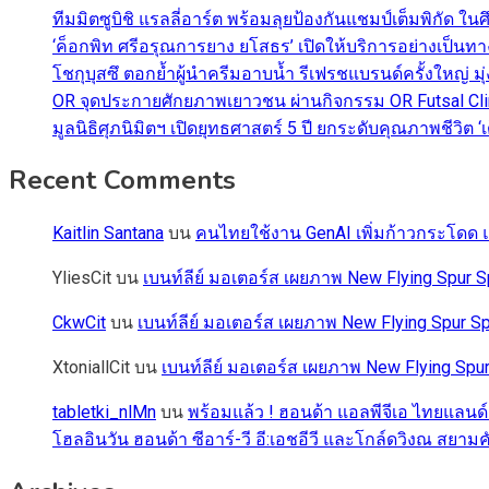
ทีมมิตซูบิชิ แรลลี่อาร์ต พร้อมลุยป้องกันแชมป์เต็มพิกัด ใน
‘ค็อกพิท ศรีอรุณการยาง ยโสธร’ เปิดให้บริการอย่างเป็น
โชกุบุสซึ ตอกย้ำผู้นำครีมอาบน้ำ รีเฟรชแบรนด์ครั้งใหญ่ ม
OR จุดประกายศักยภาพเยาวชน ผ่านกิจกรรม OR Futsal Cli
มูลนิธิศุภนิมิตฯ เปิดยุทธศาสตร์ 5 ปี ยกระดับคุณภาพชี
Recent Comments
Kaitlin Santana
บน
คนไทยใช้งาน GenAI เพิ่มก้าวกระโดด แต
YliesCit
บน
เบนท์ลีย์ มอเตอร์ส เผยภาพ New Flying Spu
CkwCit
บน
เบนท์ลีย์ มอเตอร์ส เผยภาพ New Flying Spur
XtoniallCit
บน
เบนท์ลีย์ มอเตอร์ส เผยภาพ New Flying S
tabletki_nlMn
บน
พร้อมแล้ว ! ฮอนด้า แอลพีจีเอ ไทยแลนด์
โฮลอินวัน ฮอนด้า ซีอาร์-วี อี:เอชอีวี และโกล์ดวิงณ สยามค