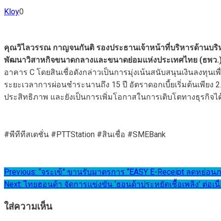
Kloy
0
คุณวิไลวรรณ กาญจนกันติ รองประธานเจ้าหน้าที่บริหารด้านบริห
พัฒนาวิสาหกิจขนาดกลางและขนาดย่อมแห่งประเทศไทย
(ธพว.
อาคาร C โดยสินเชื่อดังกล่าวเป็นการมุ่งเน้นสนับสนุนเงินลงทุนเ
ระยะเวลาการผ่อนชำระนานถึง 15 ปี อัตราดอกเบี้ยเริ่มต้นเพียง 
ประสิทธิภาพ และยังเป็นการเพิ่มโอกาสในการเติบโตทางธุรกิจได้
#พีทีทีสเตชั่น #PTTStation #สินเชื่อ #SMEBank
แนะแนว
Previous:
“จระเข้” ขานรับมาตรการ “EASY E-Receipt ลดหย่อนภาษี
Next:
ไทยฮอนด้า จัดการแข่งขัน ‘ฮอนด้าประหยัดเชื้อเพลิง’ ต่
เรื่อง
ใส่ความเห็น