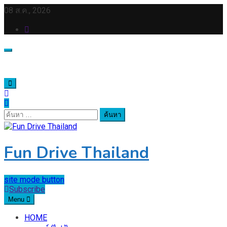
Skip
08 ส.ค., 2026
to
content
ค้นหา
สำหรับ:
Fun Drive Thailand
site mode button
Subscribe
Menu
HOME