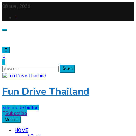
Skip
08 ส.ค., 2026
to
content
ค้นหา
สำหรับ:
Fun Drive Thailand
site mode button
Subscribe
Menu
HOME