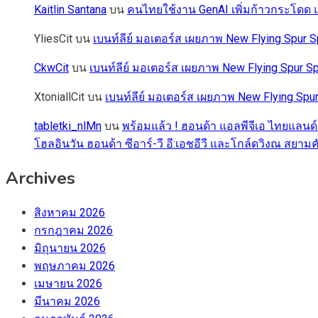
Kaitlin Santana
บน
คนไทยใช้งาน GenAI เพิ่มก้าวกระโดด แต
YliesCit
บน
เบนท์ลีย์ มอเตอร์ส เผยภาพ New Flying Spu
CkwCit
บน
เบนท์ลีย์ มอเตอร์ส เผยภาพ New Flying Spur
XtoniallCit
บน
เบนท์ลีย์ มอเตอร์ส เผยภาพ New Flying S
tabletki_nlMn
บน
พร้อมแล้ว ! ฮอนด้า แอลพีจีเอ ไทยแลนด์
โฮลอินวัน ฮอนด้า ซีอาร์-วี อี:เอชอีวี และโกล์ดวิงณ สยามค
Archives
สิงหาคม 2026
กรกฎาคม 2026
มิถุนายน 2026
พฤษภาคม 2026
เมษายน 2026
มีนาคม 2026