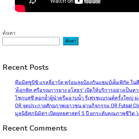
ค้นหา
ค้นหา
Recent Posts
ทีมมิตซูบิชิ แรลลี่อาร์ต พร้อมลุยป้องกันแชมป์เต็มพิกัด ใน
‘ค็อกพิท ศรีอรุณการยาง ยโสธร’ เปิดให้บริการอย่างเป็น
โชกุบุสซึ ตอกย้ำผู้นำครีมอาบน้ำ รีเฟรชแบรนด์ครั้งใหญ่ ม
OR จุดประกายศักยภาพเยาวชน ผ่านกิจกรรม OR Futsal Cli
มูลนิธิศุภนิมิตฯ เปิดยุทธศาสตร์ 5 ปี ยกระดับคุณภาพชี
Recent Comments