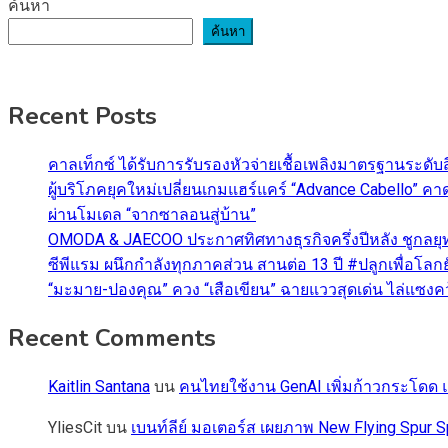
ค้นหา
ค้นหา
Recent Posts
คาลเท็กซ์ ได้รับการรับรองหัวจ่ายเชื้อเพลิงมาตรฐานระด
ผู้บริโภคยุคใหม่เปลี่ยนเกมแฮร์แคร์ “Advance Cabello” 
ผ่านโมเดล “จากซาลอนสู่บ้าน”
OMODA & JAECOO ประกาศทิศทางธุรกิจครึ่งปีหลัง ชูกลยุ
ซีพีแรม ผนึกกำลังทุกภาคส่วน สานต่อ 13 ปี #ปลูกเพื่อโลกยั
“มะมาย-ปองคุณ” ควง “เสือเขียน” ฉายแววสุดเด่น ไล่แซงคว้า
Recent Comments
Kaitlin Santana
บน
คนไทยใช้งาน GenAI เพิ่มก้าวกระโดด แต
YliesCit
บน
เบนท์ลีย์ มอเตอร์ส เผยภาพ New Flying Spu