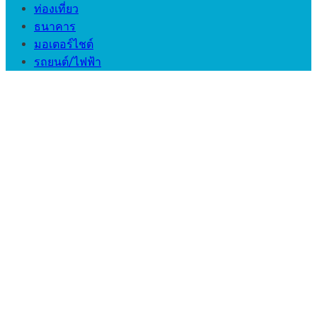
ท่องเที่ยว
ธนาคาร
มอเตอร์ไชต์
รถยนต์/ไฟฟ้า