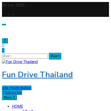
Skip
06 ส.ค., 2026
to
content
ค้นหา
สำหรับ:
Fun Drive Thailand
site mode button
Subscribe
Menu
HOME