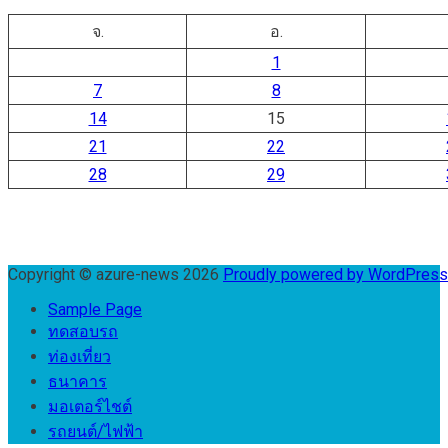
จ.
อ.
1
7
8
14
15
21
22
28
29
Copyright © azure-news 2026
Proudly powered by WordPres
Sample Page
ทดสอบรถ
ท่องเที่ยว
ธนาคาร
มอเตอร์ไชต์
รถยนต์/ไฟฟ้า