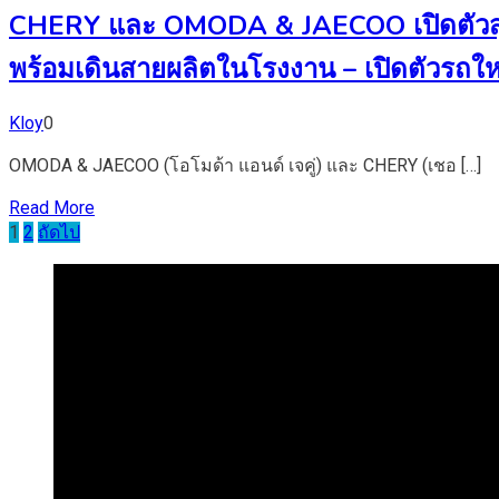
CHERY และ OMODA & JAECOO เปิดตัวสุด
พร้อมเดินสายผลิตในโรงงาน – เปิดตัวรถให
Kloy
0
OMODA & JAECOO (โอโมด้า แอนด์ เจคู่) และ CHERY (เชอ […]
Read More
Posts
1
2
ถัดไป
pagination