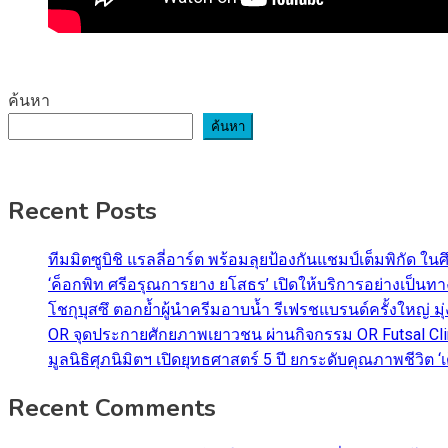
ค้นหา
ค้นหา
Recent Posts
ทีมมิตซูบิชิ แรลลี่อาร์ต พร้อมลุยป้องกันแชมป์เต็มพิกัด ใน
‘ค็อกพิท ศรีอรุณการยาง ยโสธร’ เปิดให้บริการอย่างเป็น
โชกุบุสซึ ตอกย้ำผู้นำครีมอาบน้ำ รีเฟรชแบรนด์ครั้งใหญ่ ม
OR จุดประกายศักยภาพเยาวชน ผ่านกิจกรรม OR Futsal Cli
มูลนิธิศุภนิมิตฯ เปิดยุทธศาสตร์ 5 ปี ยกระดับคุณภาพชี
Recent Comments