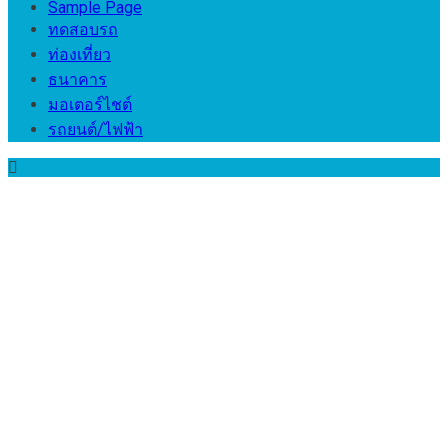
Sample Page
ทดสอบรถ
ท่องเที่ยว
ธนาคาร
มอเตอร์ไชต์
รถยนต์/ไฟฟ้า