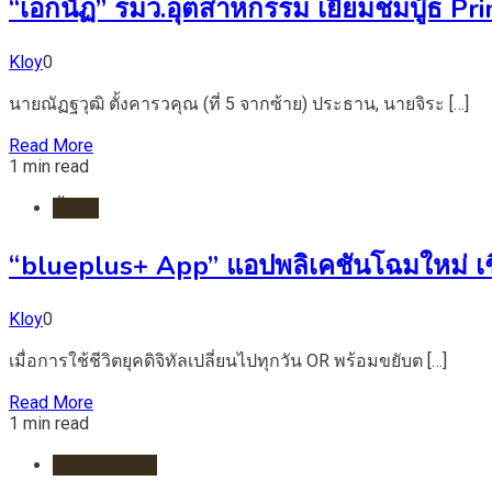
“เอกนัฏ” รมว.อุตสาหกรรม เยี่ยมชมบู๊ธ 
Kloy
0
นายณัฏฐวุฒิ ตั้งคารวคุณ (ที่ 5 จากซ้าย) ประธาน, นายจิระ […]
Read More
1 min read
น้ำมัน
“blueplus+ App” แอปพลิเคชันโฉมใหม่ เชื่อ
Kloy
0
เมื่อการใช้ชีวิตยุคดิจิทัลเปลี่ยนไปทุกวัน OR พร้อมขยับต […]
Read More
1 min read
รถยนต์/ไฟฟ้า