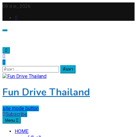
Skip
09 ส.ค., 2026
to
content
ค้นหา
สำหรับ:
Fun Drive Thailand
site mode button
Subscribe
Menu
HOME