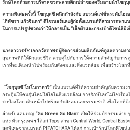
รักษ์โลกด้วยการบริจาคขวดพลาสติกเปล่าของครีมอาบน้ำโชกุบุสซึ
ความพิเศษครั้งนี้ โชกุบุสซึ
ผนึกกำลังกับ
แบรนด์แฟชั่นระดับไฮเ
“
ภิพัชรา แก้วจินดา
”
ดีไซเนอร์และผู้ก่อตั้งแบรนด์ที่สามารถพาแบ
ในการแปรรูปขวดเก่าให้กลายเป็น “เสื้อผ้าและกระเป๋าดีไซน์ลิมิเ
นางสาววรรัช เอกอวัสดาพร ผู้จัดการส่วนผลิตภัณฑ์ดูแลความงาม
สุขภาพที่ดีให้ผิวและชีวิต ควบคู่ไปกับการให้ความสำคัญกับการดูแลร
เราที่จะเดินหน้าไปพร้อมกับสังคมและสิ่งแวดล้อม เพื่อสร้างโลกท
“โชกุบุสซึ โมโนกาตาริ
”
เป็นแบรนด์ที่ให้ความสำคัญกับความง
กระตุ้นให้คนรุ่นใหม่ใส่ใจในสิ่งแวดล้อม การรักษ์โลกไม่ใช่เรื่
ปกป้องโลก เดินหน้าไปพร้อมกับสังคมและธรรมชาติ เพื่อโลกที่ด
สำหรับแคมเปญ
“Go Green Go Glam”
เปิดให้ร่วมกิจกรรมง่าย ๆ
แห่ง ทั่วกรุงเทพฯ ได้แก่ Tops สาขา Central World, Central Eas
สุดพิเศษจากแบรนด์ PIPATCHARA ได้แก่ กระเป๋ารักษ์โลกดีไซน์เ