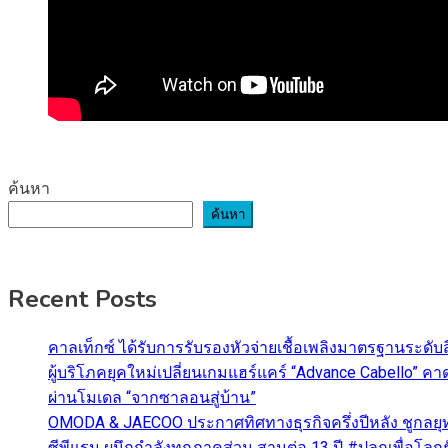
ค้นหา
ค้นหา
Recent Posts
คาลเท็กซ์ ได้รับการรับรองหัวจ่ายเชื้อเพลิงมาตรฐานระด
ผู้บริโภคยุคใหม่เปลี่ยนเกมแฮร์แคร์ “Advance Cabello” 
ผ่านโมเดล “จากซาลอนสู่บ้าน”
OMODA & JAECOO ประกาศทิศทางธุรกิจครึ่งปีหลัง ชูกลยุ
ซีพีแรม ผนึกกำลังทุกภาคส่วน สานต่อ 13 ปี #ปลูกเพื่อโลกยั