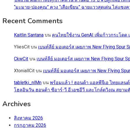
“มะมาย-ปองคุณ” ควง “เสือเขียน” ฉายแววสุดเด่น ไล่แซงคว้า
Recent Comments
Kaitlin Santana
บน
คนไทยใช้งาน GenAI เพิ่มก้าวกระโดด แต
YliesCit
บน
เบนท์ลีย์ มอเตอร์ส เผยภาพ New Flying Spu
CkwCit
บน
เบนท์ลีย์ มอเตอร์ส เผยภาพ New Flying Spur
XtoniallCit
บน
เบนท์ลีย์ มอเตอร์ส เผยภาพ New Flying S
tabletki_nlMn
บน
พร้อมแล้ว ! ฮอนด้า แอลพีจีเอ ไทยแลนด์
โฮลอินวัน ฮอนด้า ซีอาร์-วี อี:เอชอีวี และโกล์ดวิงณ สยามค
Archives
สิงหาคม 2026
กรกฎาคม 2026