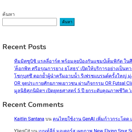
ค้นหา
ค้นหา
Recent Posts
ทีมมิตซูบิชิ แรลลี่อาร์ต พร้อมลุยป้องกันแชมป์เต็มพิกัด ใน
‘ค็อกพิท ศรีอรุณการยาง ยโสธร’ เปิดให้บริการอย่างเป็น
โชกุบุสซึ ตอกย้ำผู้นำครีมอาบน้ำ รีเฟรชแบรนด์ครั้งใหญ่ ม
OR จุดประกายศักยภาพเยาวชน ผ่านกิจกรรม OR Futsal Cli
มูลนิธิศุภนิมิตฯ เปิดยุทธศาสตร์ 5 ปี ยกระดับคุณภาพชี
Recent Comments
Kaitlin Santana
บน
คนไทยใช้งาน GenAI เพิ่มก้าวกระโดด แต
YliesCit
บน
เบนท์ลีย์ มอเตอร์ส เผยภาพ New Flying Spu