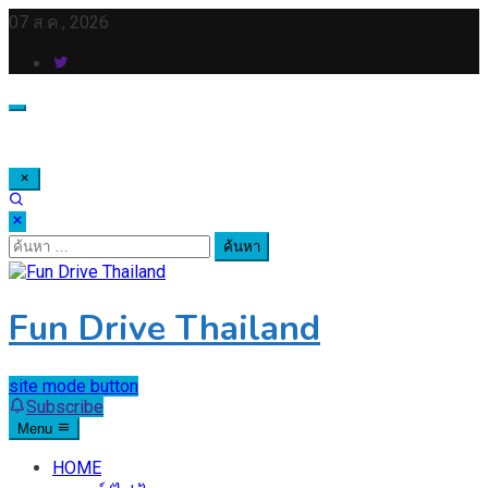
Skip
07 ส.ค., 2026
to
content
ค้นหา
สำหรับ:
Fun Drive Thailand
site mode button
Subscribe
Menu
HOME