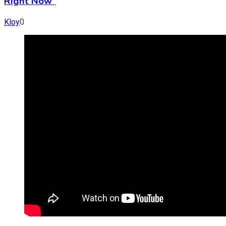
Right Now”
Kloy
0