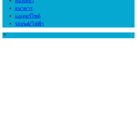
ท่องเที่ยว
ธนาคาร
มอเตอร์ไชต์
รถยนต์/ไฟฟ้า