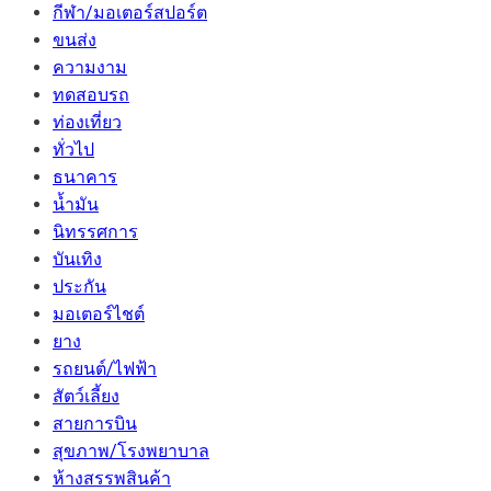
กีฬา/มอเตอร์สปอร์ต
ขนส่ง
ความงาม
ทดสอบรถ
ท่องเที่ยว
ทั่วไป
ธนาคาร
น้ำมัน
นิทรรศการ
บันเทิง
ประกัน
มอเตอร์ไชต์
ยาง
รถยนต์/ไฟฟ้า
สัตว์เลี้ยง
สายการบิน
สุขภาพ/โรงพยาบาล
ห้างสรรพสินค้า