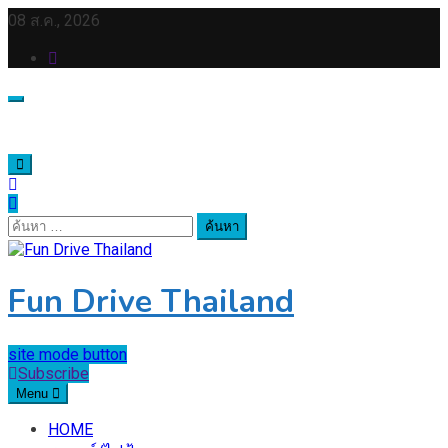
Skip
08 ส.ค., 2026
to
content
ค้นหา
สำหรับ:
Fun Drive Thailand
site mode button
Subscribe
Menu
HOME