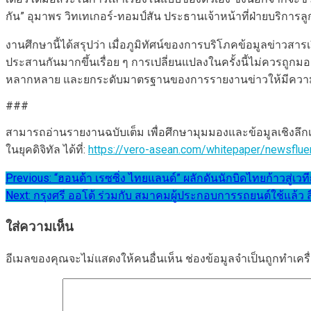
กัน” อุมาพร วิทเทเกอร์-ทอมป์สัน ประธานเจ้าหน้าที่ฝ่ายบริการ
งานศึกษานี้ได้สรุปว่า เมื่อภูมิทัศน์ของการบริโภคข้อมูลข่าวส
ประสานกันมากขึ้นเรื่อย ๆ การเปลี่ยนแปลงในครั้งนี้ไม่ควรถูกม
หลากหลาย และยกระดับมาตรฐานของการรายงานข่าวให้มีความโปร่
###
สามารถอ่านรายงานฉบับเต็ม เพื่อศึกษามุมมองและข้อมูลเชิงลึ
ในยุคดิจิทัล ได้ที่:
https://vero-asean.com/whitepaper/newsflue
แนะแนว
Previous:
“ฮอนด้า เรซซิ่ง ไทยแลนด์” ผลักดันนักบิดไทยก้าวสู่เวทีญ
Next:
กรุงศรี ออโต้ ร่วมกับ สมาคมผู้ประกอบการรถยนต์ใช้แล้ว ส
เรื่อง
ใส่ความเห็น
อีเมลของคุณจะไม่แสดงให้คนอื่นเห็น
ช่องข้อมูลจำเป็นถูกทำเค