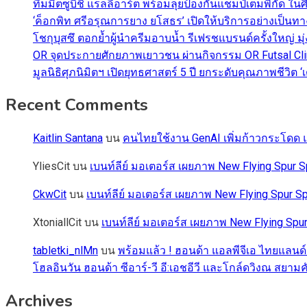
ทีมมิตซูบิชิ แรลลี่อาร์ต พร้อมลุยป้องกันแชมป์เต็มพิกัด ใน
‘ค็อกพิท ศรีอรุณการยาง ยโสธร’ เปิดให้บริการอย่างเป็น
โชกุบุสซึ ตอกย้ำผู้นำครีมอาบน้ำ รีเฟรชแบรนด์ครั้งใหญ่ ม
OR จุดประกายศักยภาพเยาวชน ผ่านกิจกรรม OR Futsal Cli
มูลนิธิศุภนิมิตฯ เปิดยุทธศาสตร์ 5 ปี ยกระดับคุณภาพชี
Recent Comments
Kaitlin Santana
บน
คนไทยใช้งาน GenAI เพิ่มก้าวกระโดด แต
YliesCit
บน
เบนท์ลีย์ มอเตอร์ส เผยภาพ New Flying Spu
CkwCit
บน
เบนท์ลีย์ มอเตอร์ส เผยภาพ New Flying Spur
XtoniallCit
บน
เบนท์ลีย์ มอเตอร์ส เผยภาพ New Flying S
tabletki_nlMn
บน
พร้อมแล้ว ! ฮอนด้า แอลพีจีเอ ไทยแลนด์
โฮลอินวัน ฮอนด้า ซีอาร์-วี อี:เอชอีวี และโกล์ดวิงณ สยามค
Archives