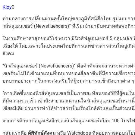
Kloy
0
ท่ามกลางการเปลี่ยนผ่านครั้งใหญ่ของภูมิทัศน์สื่อไทย รูปแบบการ
วส์ฟลูเอนเซอร์ (Newsfluencers)” ที่เริ่มเข้ามามีบทบาทต่อ
ในงานศึกษาล่าสุดของวีโร่ พบว่า มีนิวส์ฟลูเอนเซอร์ 5 กลุ่มหลั
เฉียงใต้ โดยเฉพาะในประเทศไทยที่การเสพข่าวสารส่วนใหญ่เกิดขึ
สังคม
“นิวส์ฟลูเอนเซอร์ (Newsfluencers)” คือคำที่ผสมผสานระหว่างคำว่
เซอร์จะไม่ได้เข้ามาแทนที่บทบาทของสื่ออาชีพที่มีความเชี่ย
บทบาทอย่างมากในการส่งเสริมให้ผู้ชมสามารถเข้าถึงข่าวต่าง ๆ
“การเกิดขึ้นของนิวส์ฟลูเอนเซอร์เป็นภาพสะท้อนของวิธีที่ผู้คนใน
ที่มีความรวดเร็ว เข้าถึงง่าย และน่าสนใจ นิวส์ฟลูเอนเซอร์เหล่านี
เชียลมีเดีย ผ่านการทำให้ข่าวสารเป็นเรื่องใกล้ตัวและเป็นส่วนห
จากการศึกษาข้อมูลเชิงลึกของนิวส์ฟลูเอนเซอร์เกือบ 100 โปรไฟล์
กลุ่มแรกคือ
ผู้พิทักษ์สังคม
หรือ Watchdogs ที่คอยตรวจสอบนโยบาย 