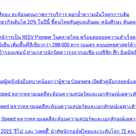
ับสีทอง สะท้อนคุณภาพการบริการ ตอกย้ำความมั่นใจทุกการเติม
คาดธุรกิจเติบโต 20% ในปีนี้ ชี้คนไทยหันดูแลเส้นผม-หนังศีรษะ 
ทธ์การเป็น REEV Pioneer ในตลาดไทย พร้อมต่อยอดความสำเร็จครึ
่งยืน เพิ่มพื้นที่สีเขียวกว่า 288,000 ตารางเมตร หนุนยุทธศาสตร์ด้
รองแชมป์ ท่ามกลางนักบิดดาวรุ่งจากเอเชีย-แปซิฟิก ศึก อิเดมิตสึ 
่ผู้หญิงยังมีบทบาทน้อยกว่าผู้ชาย Coursera เปิดตัวคู่มือกลยุทธ์
r Speed หลากหลายเฉดสีสะท้อนความสปอร์ตและเอกลักษณ์เฉพาะตัวใ
 Speed หลากหลายเฉดสีสะท้อนความสปอร์ตและเอกลักษณ์เฉพาะตัวใ
pur Speed หลากหลายเฉดสีสะท้อนความสปอร์ตและเอกลักษณ์เฉพาะต
 2025 ‘จีโน่’ และ ‘แพตตี้’ นำทัพนักกอล์ฟไทยและระดับโลก 72 คน