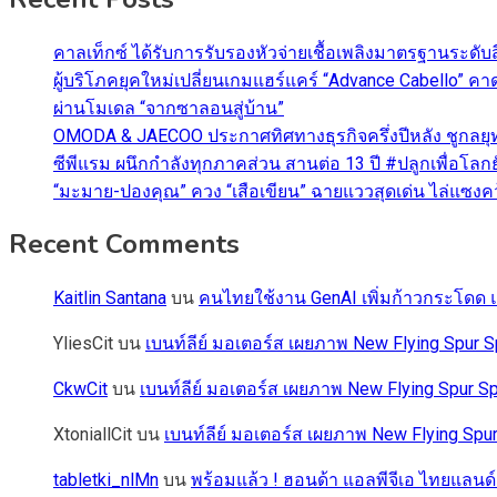
คาลเท็กซ์ ได้รับการรับรองหัวจ่ายเชื้อเพลิงมาตรฐานระด
ผู้บริโภคยุคใหม่เปลี่ยนเกมแฮร์แคร์ “Advance Cabello” 
ผ่านโมเดล “จากซาลอนสู่บ้าน”
OMODA & JAECOO ประกาศทิศทางธุรกิจครึ่งปีหลัง ชูกลยุ
ซีพีแรม ผนึกกำลังทุกภาคส่วน สานต่อ 13 ปี #ปลูกเพื่อโลกยั
“มะมาย-ปองคุณ” ควง “เสือเขียน” ฉายแววสุดเด่น ไล่แซงคว้า
Recent Comments
Kaitlin Santana
บน
คนไทยใช้งาน GenAI เพิ่มก้าวกระโดด แต
YliesCit
บน
เบนท์ลีย์ มอเตอร์ส เผยภาพ New Flying Spu
CkwCit
บน
เบนท์ลีย์ มอเตอร์ส เผยภาพ New Flying Spur
XtoniallCit
บน
เบนท์ลีย์ มอเตอร์ส เผยภาพ New Flying S
tabletki_nlMn
บน
พร้อมแล้ว ! ฮอนด้า แอลพีจีเอ ไทยแลนด์