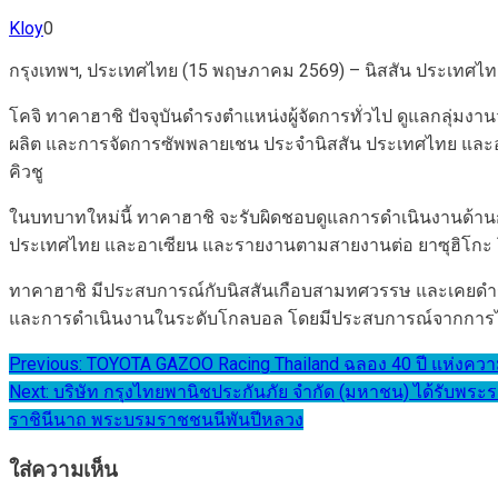
Kloy
0
กรุงเทพฯ, ประเทศไทย (15 พฤษภาคม 2569) – นิสสัน ประเทศไทย 
โคจิ ทาคาฮาชิ ปัจจุบันดำรงตำแหน่งผู้จัดการทั่วไป ดูแลกลุ่มง
ผลิต และการจัดการซัพพลายเชน ประจำนิสสัน ประเทศไทย และอาเซ
คิวชู
ในบทบาทใหม่นี้ ทาคาฮาชิ จะรับผิดชอบดูแลการดำเนินงานด้า
ประเทศไทย และอาเซียน และรายงานตามสายงานต่อ ยาซุฮิโกะ โอ
ทาคาฮาชิ มีประสบการณ์กับนิสสันเกือบสามทศวรรษ และเคยดำ
และการดำเนินงานในระดับโกลบอล โดยมีประสบการณ์จากการได้
แนะแนว
Previous:
TOYOTA GAZOO Racing Thailand ฉลอง 40 ปี แห่งความสำ
Next:
บริษัท กรุงไทยพานิชประกันภัย จำกัด (มหาชน) ได้รับพ
เรื่อง
ราชินีนาถ พระบรมราชชนนีพันปีหลวง
ใส่ความเห็น