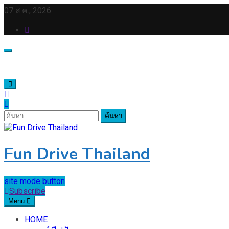
Skip
07 ส.ค., 2026
to
content
ค้นหา
สำหรับ:
Fun Drive Thailand
site mode button
Subscribe
Menu
HOME