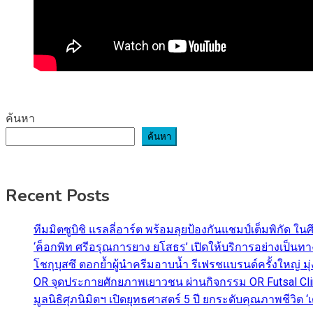
ค้นหา
ค้นหา
Recent Posts
ทีมมิตซูบิชิ แรลลี่อาร์ต พร้อมลุยป้องกันแชมป์เต็มพิกัด ใน
‘ค็อกพิท ศรีอรุณการยาง ยโสธร’ เปิดให้บริการอย่างเป็น
โชกุบุสซึ ตอกย้ำผู้นำครีมอาบน้ำ รีเฟรชแบรนด์ครั้งใหญ่ ม
OR จุดประกายศักยภาพเยาวชน ผ่านกิจกรรม OR Futsal Cli
มูลนิธิศุภนิมิตฯ เปิดยุทธศาสตร์ 5 ปี ยกระดับคุณภาพชี