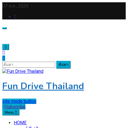
Skip
07 ส.ค., 2026
to
content
ค้นหา
สำหรับ:
Fun Drive Thailand
site mode button
Subscribe
Menu
HOME