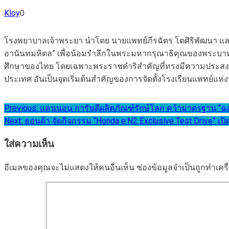
Kloy
0
โรงพยาบาลเจ้าพระยา นำโดย นายแพทย์ภีรฉัตร โตศิริพัฒนา และ
อานันทมหิดล” เพื่อน้อมรำลึกในพระมหากรุณาธิคุณของพระบาท
ศึกษาของไทย โดยเฉพาะพระราชดำริสำคัญที่ทรงมีความประสงค์ใ
ประเทศ อันเป็นจุดเริ่มต้นสำคัญของการจัดตั้งโรงเรียนแพทย์แห
แนะแนว
Previous:
แคนนอน การันตีผลิตภัณฑ์รักษ์โลก คว้ามาตรฐาน “ฉลากเข
Next:
ฮอนด้า จัดกิจกรรม “Honda e:N2 Exclusive Test Drive” เปิ
เรื่อง
ใส่ความเห็น
อีเมลของคุณจะไม่แสดงให้คนอื่นเห็น
ช่องข้อมูลจำเป็นถูกทำเค