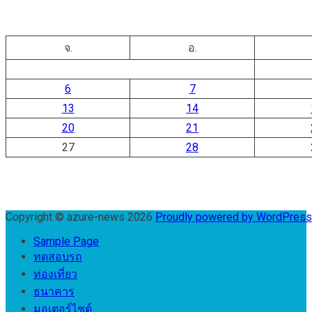
จ.
อ.
6
7
13
14
20
21
27
28
Copyright © azure-news 2026
Proudly powered by WordPres
Sample Page
ทดสอบรถ
ท่องเที่ยว
ธนาคาร
มอเตอร์ไชต์