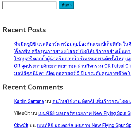
ค้นหา
Recent Posts
ทีมมิตซูบิชิ แรลลี่อาร์ต พร้อมลุยป้องกันแชมป์เต็มพิกัด ใน
‘ค็อกพิท ศรีอรุณการยาง ยโสธร’ เปิดให้บริการอย่างเป็น
โชกุบุสซึ ตอกย้ำผู้นำครีมอาบน้ำ รีเฟรชแบรนด์ครั้งใหญ่ ม
OR จุดประกายศักยภาพเยาวชน ผ่านกิจกรรม OR Futsal Cli
มูลนิธิศุภนิมิตฯ เปิดยุทธศาสตร์ 5 ปี ยกระดับคุณภาพชี
Recent Comments
Kaitlin Santana
บน
คนไทยใช้งาน GenAI เพิ่มก้าวกระโดด แต
YliesCit
บน
เบนท์ลีย์ มอเตอร์ส เผยภาพ New Flying Spu
CkwCit
บน
เบนท์ลีย์ มอเตอร์ส เผยภาพ New Flying Spur