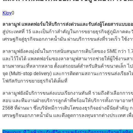
Kloy
0
ลาลามูฟ แพลตฟอร์มให้บริการส่งด่วนและรับส่งผู้โดยสารแบบอ
สู่ประเทศที่ 15 และเป็นก้าวสำคัญในการขยายธุรกิจสู่ภูมิภาค
เศรษฐกิจสู่ธุรกิจนอกภาคน้ำมัน ผ่านบริการขนส่งที่รวดเร็ว ใช้ง
ลาลามูฟยังคงมุ่งมั่นในการสนับสนุนการเติบโตของ SME กว่า 1.
และไว้ใจได้ แพลตฟอร์มของลาลามูฟสามารถช่วยให้ผู้ใช้งานสามา
ยานพาหนะที่หลากหลาย ตั้งแต่รถยนต์สำหรับสินค้าขนาดเล็ก ไปจ
จุด (Multi-stop delivery) และการติดตามสถานะการขนส่งเรียลไท
โฟกัสกับการขยายธุรกิจได้เต็มที่
ลาลามูฟยังมีบริการขนส่งแบบเรียกงานทันที รวมถึงตัวเลือกการ
สอบ และทีมงานฝ่ายบริการลูกค้าที่พร้อมให้บริการทั้งภาษาอาหร
2568 ที่ผ่านมา ซึ่งบริษัทมีการเติบโตของธุรกิจอย่างมีนัยสำคั
เศรษฐกิจนอกภาคน้ำมัน และดึงดูดการลงทุนจากต่างประเทศ เพื่อเ
Previous:
ที ไลฟ์ ประกันชีวิต รวมพลังร่วมกิจกรรมบริจาคโลหิต เน