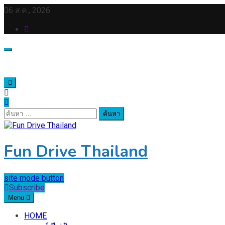
Skip
06 ส.ค., 2026
to
content
ค้นหา
สำหรับ:
Fun Drive Thailand
site mode button
Subscribe
Menu
HOME