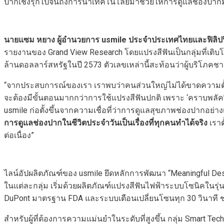
ปากเชิงรุกไปจนถึงการนำเทคโนโลยีมาช่วยให้การดูแลช่องปากมีปร
นายแซม หยาง ผู้อำนวยการ usmile ประจำประเทศไทยและฟิลิปป
รายงานของ Grand View Research โดยแปรงสีฟันเป็นกลุ่มที่เติบโ
ล้านดอลลาร์สหรัฐในปี 2573 ตัวเลขเหล่านี้สะท้อนว่าผู้บริโ
“จากประสบการณ์ของเรา เราพบว่าคนส่วนใหญ่ไม่ได้ขาดความตั้
จะต้องมีขั้นตอนมากกว่าการใช้แปรงสีฟันปกติ เพราะ ‘คราบพลัค’
usmile ก่อตั้งขึ้นจากความเชื่อที่ว่าการดูแลสุขภาพช่องปากอย่า
การดูแลช่องปากในชีวิตประจำวันเป็นเรื่องที่ทุกคนทำได้จริง
เราต
ต่อเนื่อง”
ไลน์อัปผลิตภัณฑ์ของ usmile ยึดหลักการพัฒนา “Meaningful Des
ในแต่ละกลุ่ม เริ่มด้วยผลิตภัณฑ์แปรงสีฟันไฟฟ้าระบบโซนิคในรุ่น
DuPont มาตรฐาน FDA และระบบเตือนเปลี่ยนโซนทุก 30 วินาที 
สำหรับผู้ที่ต้องการความแม่นยำในระดับที่สูงขึ้น กลุ่ม Smart T