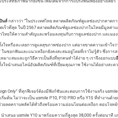
ะสิทธิภาพมากยิ่งขึ้น เพิ่มเติมจากการแปรงฟันเพียงอย่างเดียว
ินส์
กล่าวว่า “ในประเทศไทย ตลาดผลิตภัณฑ์ดูแลช่องปากคาดการณ์ว
ตเร็วที่สุด ในปี 2567 ตลาดผลิตภัณฑ์ดูแลช่องปากในไทยมีมูลค่าแ
ภคชาวไทยให้ความสำคัญและพร้อมลงทุนกับการดูแลช่องปาก และมองห
งใจหรือละเลยการดูแลสุขภาพช่องปาก แต่อาจขาดความเข้าใจว่ากา
 ในซอกฟันและแนวเหงือกยังคงสะสมอยู่โดยที่เราไม่รู้ตัว ซึ่งกา
งเหมาะสมและถูกวิธีควรเป็นสิ่งที่ทุกคนทำได้ง่าย ๆ เราจึงออกแบบ
อ
ั้งใจนำเสนอไลน์อัปผลิตภัณฑ์ที่เปี่ยมคุณภาพ ใช้งานได้อย่างส
ign Only” ที่ทุกฟีเจอร์ต้องมีฟังก์ชันและตอบการใช้งานจริง us
เริ่มต้น ไม่ว่าจะเป็น usmile P10, P10 PRO หรือ Y1S ที่ทำงานด้ว
ช่วยลดคราบพลัคได้ทั่วถึงพร้อมความอ่อนโยนต่อเหงือก ตอบโจท
ech นำเสนอ usmile Y10 มาพร้อมความถี่สูงสุด 38,000 ครั้งต่อนาที 