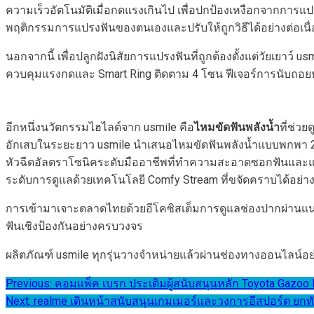
ความเร็วอัตโนมัติเมื่อกดแรงเกินไป เพื่อปกป้องเหงือกจากการแป
พฤติกรรมการแปรงฟันของตนเองและปรับให้ถูกวิธีได้อย่างต่อเนื่
นอกจากนี้ เพื่อปลูกฝังนิสัยการแปรงฟันที่ถูกต้องตั้งแต่วัยเยาว
ควบคุมแรงกดและ Smart Ring ติดตาม 4 โซน ฟีเจอร์การนับถอยหลัง 
อีกหนึ่งนวัตกรรมไฮไลต์จาก usmile คือ
ไหมขัดฟันพลังน้ำ
ที่ช่ว
อักเสบในระยะยาว usmile นำเสนอไหมขัดฟันพลังน้ำแบบพกพา 2 รุ่
หัวฉีดอัลตราโซนิคระดับมืออาชีพที่ทำความสะอาดซอกฟันและแนวเ
ระดับการดูแลด้วยเทคโนโลยี Comfy Stream ที่ขจัดคราบได้อย่าง
การเข้ามาเจาะตลาดไทยด้วยอีโคซิสเต็มการดูแลช่องปากผ่านแนว
ฟันเชิงป้องกันอย่างครบวงจร
ผลิตภัณฑ์ usmile ทุกรุ่นวางจำหน่ายแล้วผ่านช่องทางออนไลน์
แนะแนว
Previous:
คอมแพ็ค เบรก ประเดิมผู้สนับสนุนหลัก Toyota Gazoo
Next:
realme เดินหน้าสนับสนุนเกมเมอร์และวงการอีสปอร์ต ยกท