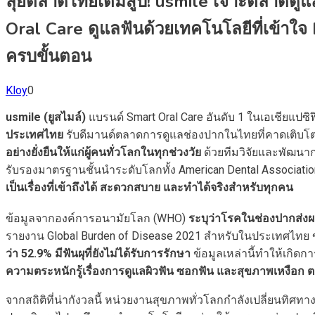
ลุยตลาดไทยเต็มสูบ! usmile เจาะตลาดดูแล
Oral Care ดูแลฟันด้วยเทคโนโลยีที่เข้าใ
ครบขั้นตอน
Kloy
0
usmile (ยูสไมล์)
แบรนด์ Smart Oral Care อันดับ 1 ในเอเชียแปซิฟ
ประเทศไทย
รับดีมานด์ตลาดการดูแลช่องปากในไทยที่คาดเติบโตเฉ
อย่างยั่งยืนให้แก่ผู้คนทั่วโลกในทุกช่วงวัย
ด้วยทีมวิจัยและพัฒนา
รับรองมาตรฐานชั้นนำระดับโลกทั้ง American Dental Associati
เป็นเรื่องที่เข้าถึงได้ สะดวกสบาย และทำได้จริงสำหรับทุกคน
ข้อมูลจากองค์การอนามัยโลก (WHO)
ระบุว่าโรคในช่องปากส่งผ
รายงาน Global Burden of Disease 2021 สำหรับในประเทศไทย ข
ว่า 52.9% มีฟันผุที่ยังไม่ได้รับการรักษา
ข้อมูลเหล่านี้ทำให้เกิด
ความตระหนักรู้เรื่องการดูแลผิวฟัน ซอกฟัน และสุขภาพเหงื
จากสถิติที่น่ากังวลนี้ หน่วยงานสุขภาพทั่วโลกกำลังเปลี่ยนทิ