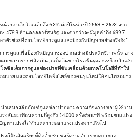
่าจะเติบโตเฉลี่ยถึง 6.3% ต่อปีในช่วงปี 2568 – 2573 จาก
ตะ 478.8 ล้านดอลลาร์สหรัฐ และคาดว่าจะมีมูลค่าถึง 689.7
าตัวช่วยที่ตอบโจทย์การดูแลและป้องกันปัญหาอย่างจริงจัง”
รดูแลเพื่อป้องกันปัญหาช่องปากอย่างมีประสิทธิภาพนั้น อาจ
รสะสมของคราบพลัคเป็นจุดเริ่มต้นของโรคฟันผุและเหงือกอักเสบ
ีโคซิสเต็มการดูแลช่องปากที่ขับเคลื่อนด้วยเทคโนโลยีที่ทำให้
ะดวกสบาย และตอบโจทย์ไลฟ์สไตล์ของคนรุ่นใหม่ให้คนไทยอย่าง
mile นำเสนอผลิตภัณฑ์ดูแลช่องปากตามความต้องการของผู้ใช้งาน
ยแรงสั่นสะเทือนความถี่สูงถึง 34,000 ครั้งต่อนาที พร้อมขนแปรง
ย์ปัญหาแปรงไม่ทั่วและการออกแรงแปรงมากเกินไป
แปรงสีฟันอัจฉริยะที่ติดตั้งเซนเซอร์ตรวจจับแรงกดและลด