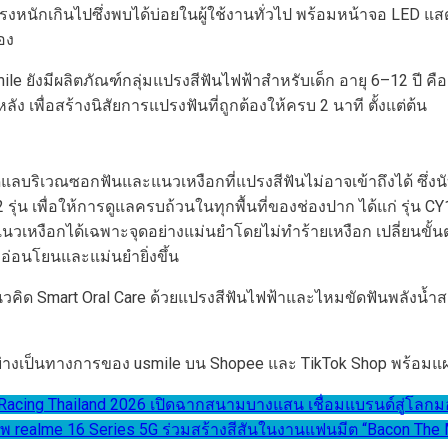
รงหนักเกินไปซึ่งพบได้บ่อยในผู้ใช้งานทั่วไป พร้อมหน้าจอ LED แส
อง
์ usmile ยังมีผลิตภัณฑ์กลุ่มแปรงสีฟันไฟฟ้าสำหรับเด็ก อายุ 6–12 
เพื่อสร้างนิสัยการแปรงฟันที่ถูกต้องให้ครบ 2 นาที ตั้งแต่ต้น
ยดูแลบริเวณซอกฟันและแนวเหงือกที่แปรงสีฟันไม่อาจเข้าถึงได้ ซึ่งน
น เพื่อให้การดูแลครบถ้วนในทุกพื้นที่ของช่องปาก ได้แก่ รุ่น C
หงือกได้เฉพาะจุดอย่างแม่นยำโดยไม่ทำร้ายเหงือก เปลี่ยนขั้นต
อ่อนโยนและแม่นยำยิ่งขึ้น
คิด Smart Oral Care ด้วยแปรงสีฟันไฟฟ้าและไหมขัดฟันพลังน้ำส
อย่างเป็นทางการของ usmile บน Shopee และ TikTok Shop พร้อม
 Racing Thailand 2026 เปิดฉากสนามบางแสน เชื่อมแบรนด์สู่โลกม
ัพ realme 16 Series 5G ร่วมสร้างสีสันในงานแฟนมีต “Bacon The