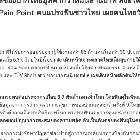
ช่องปากไทยมูลค่ากว่าหมื่นล้านบาท ส่งอีโ
จ Pain Point คนแปรงฟันชาวไทย เผยคนไทยวัย
ิก ที่ได้รับการยอมรับจากผู้ใช้งานกว่า 86 ล้านคนในกว่า 30 ประเท
ลี่ย 6.3% โดยในปีนี้ usmile
เดินหน้าเจาะตลาดไทยเต็มสูบภายใต
กว่า 40% ของบุคลากรทั้งหมด ห้องแล็บวิจัยทางทันตกรรม 4 แห่ง
on และ TÜV Rheinland ของเยอรมนี
usmile เผยเดินหน้าผลักดันให้
ลกระทบต่อประชากรเกือบ 3.7 พันล้านคนทั่วโลก โดยฟันผุในฟันแท้ท
้อมูลจากการสำรวจสภาวะสุขภาพช่องปากแห่งชาติ ครั้งที่ 9 โดย
การตั้งคำถามถึงประสิทธิภาพในการแปรงฟันและการดูแลช่องปากอย่
อก ตลอดจนปัญหาการสะสมของคราบพลัค อันเป็นต้นตอของฟันผุในค
ศทางจากการมุ่งรักษาปัญหาช่องปากสู่การรณรงค์แนวทางป้องกันก่อน