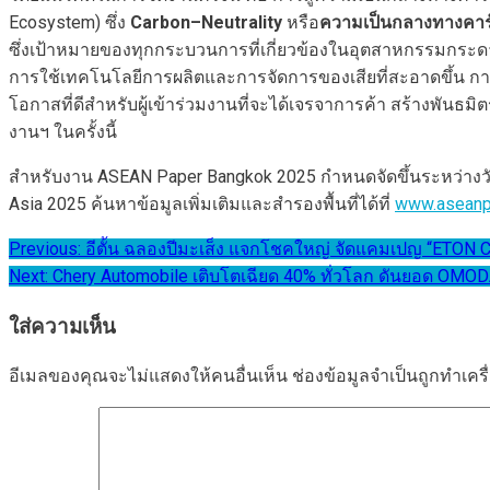
Ecosystem) ซึ่ง
Carbon
–
N
eutrality
หรือ
ความเป็นกลางทางคา
ซึ่งเป้าหมายของทุกกระบวนการที่เกี่ยวข้องในอุตสาหกรรมกระ
การใช้เทคโนโลยีการผลิตและการจัดการของเสียที่สะอาดขึ้น ก
โอกาสที่ดีสำหรับผู้เข้าร่วมงานที่จะได้เจรจาการค้า สร้างพันธมิ
งานฯ ในครั้งนี้
สำหรับงาน ASEAN Paper Bangkok 2025 กำหนดจัดขึ้นระหว่างวัน
Asia 2025 ค้นหาข้อมูลเพิ่มเติมและสำรองพื้นที่ได้ที่
www.aseanp
แนะแนว
Previous:
อีตั้น ฉลองปีมะเส็ง แจกโชคใหญ่ จัดแคมเปญ “ETON
Next:
Chery Automobile เติบโตเฉียด 40% ทั่วโลก ดันยอด OMO
เรื่อง
ใส่ความเห็น
อีเมลของคุณจะไม่แสดงให้คนอื่นเห็น
ช่องข้อมูลจำเป็นถูกทำเค