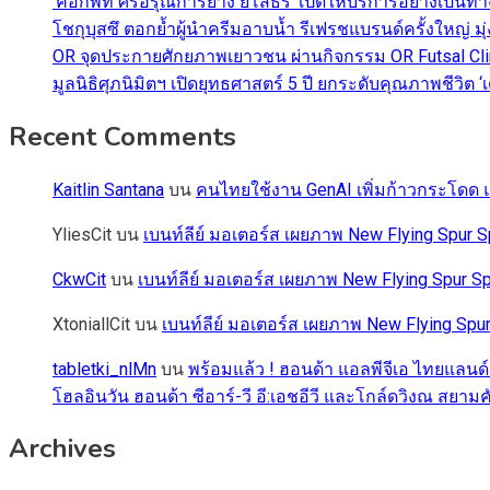
‘ค็อกพิท ศรีอรุณการยาง ยโสธร’ เปิดให้บริการอย่างเป็น
โชกุบุสซึ ตอกย้ำผู้นำครีมอาบน้ำ รีเฟรชแบรนด์ครั้งใหญ่ ม
OR จุดประกายศักยภาพเยาวชน ผ่านกิจกรรม OR Futsal Cli
มูลนิธิศุภนิมิตฯ เปิดยุทธศาสตร์ 5 ปี ยกระดับคุณภาพชี
Recent Comments
Kaitlin Santana
บน
คนไทยใช้งาน GenAI เพิ่มก้าวกระโดด แต
YliesCit
บน
เบนท์ลีย์ มอเตอร์ส เผยภาพ New Flying Spu
CkwCit
บน
เบนท์ลีย์ มอเตอร์ส เผยภาพ New Flying Spur
XtoniallCit
บน
เบนท์ลีย์ มอเตอร์ส เผยภาพ New Flying S
tabletki_nlMn
บน
พร้อมแล้ว ! ฮอนด้า แอลพีจีเอ ไทยแลนด์
โฮลอินวัน ฮอนด้า ซีอาร์-วี อี:เอชอีวี และโกล์ดวิงณ สยามค
Archives