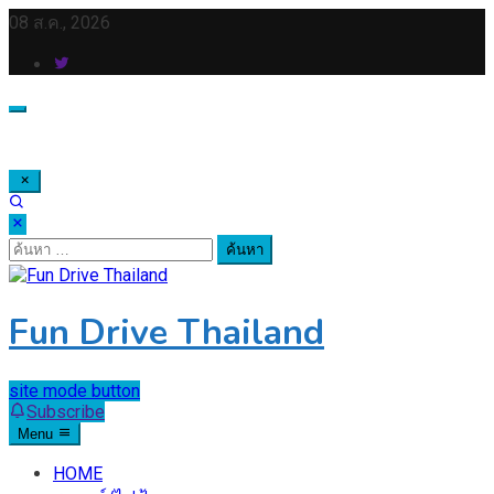
Skip
08 ส.ค., 2026
to
content
ค้นหา
สำหรับ:
Fun Drive Thailand
site mode button
Subscribe
Menu
HOME