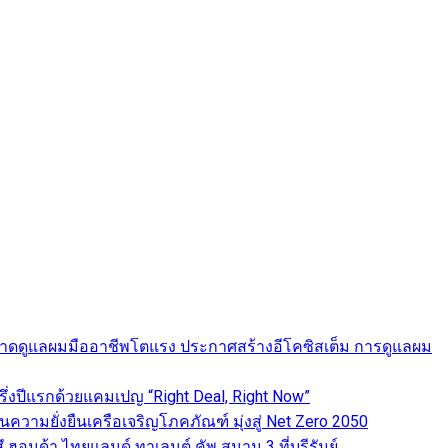
ดันตลาดดูแลผมมืออาชีพโตแรง ประกาศสร้างอีโคซิสเต็ม การดูแลผม
่งปีแรกด้วยแคมเปญ “Right Deal, Right Now”
านความยั่งยืนเครือเจริญโภคภัณฑ์ มุ่งสู่ Net Zero 2050
ฮอนด้า ไทยแลนด์ ทาเลนต์ คัพ สนาม 3 ที่บุรีรัมย์