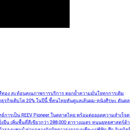
ับสีทอง สะท้อนคุณภาพการบริการ ตอกย้ำความมั่นใจทุกการเติม
คาดธุรกิจเติบโต 20% ในปีนี้ ชี้คนไทยหันดูแลเส้นผม-หนังศีรษะ 
ทธ์การเป็น REEV Pioneer ในตลาดไทย พร้อมต่อยอดความสำเร็จครึ
่งยืน เพิ่มพื้นที่สีเขียวกว่า 288,000 ตารางเมตร หนุนยุทธศาสตร์ด้
รองแชมป์ ท่ามกลางนักบิดดาวรุ่งจากเอเชีย-แปซิฟิก ศึก อิเดมิตสึ 