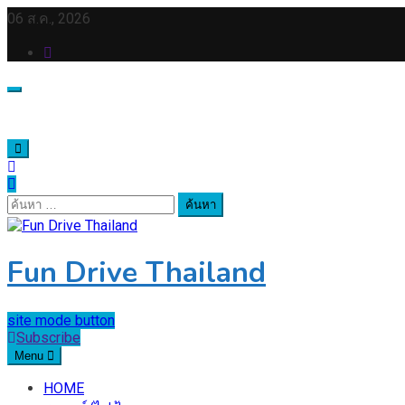
Skip
06 ส.ค., 2026
to
content
ค้นหา
สำหรับ:
Fun Drive Thailand
site mode button
Subscribe
Menu
HOME