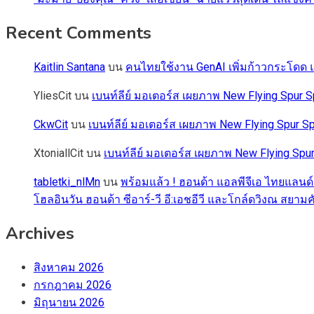
Recent Comments
Kaitlin Santana
บน
คนไทยใช้งาน GenAI เพิ่มก้าวกระโดด แต
YliesCit
บน
เบนท์ลีย์ มอเตอร์ส เผยภาพ New Flying Spu
CkwCit
บน
เบนท์ลีย์ มอเตอร์ส เผยภาพ New Flying Spur
XtoniallCit
บน
เบนท์ลีย์ มอเตอร์ส เผยภาพ New Flying S
tabletki_nlMn
บน
พร้อมแล้ว ! ฮอนด้า แอลพีจีเอ ไทยแลนด์
โฮลอินวัน ฮอนด้า ซีอาร์-วี อี:เอชอีวี และโกล์ดวิงณ สยามค
Archives
สิงหาคม 2026
กรกฎาคม 2026
มิถุนายน 2026