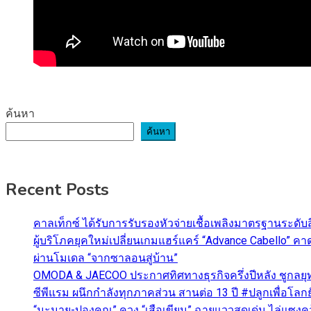
ค้นหา
ค้นหา
Recent Posts
คาลเท็กซ์ ได้รับการรับรองหัวจ่ายเชื้อเพลิงมาตรฐานระด
ผู้บริโภคยุคใหม่เปลี่ยนเกมแฮร์แคร์ “Advance Cabello” 
ผ่านโมเดล “จากซาลอนสู่บ้าน”
OMODA & JAECOO ประกาศทิศทางธุรกิจครึ่งปีหลัง ชูกลยุ
ซีพีแรม ผนึกกำลังทุกภาคส่วน สานต่อ 13 ปี #ปลูกเพื่อโลกยั
“มะมาย-ปองคุณ” ควง “เสือเขียน” ฉายแววสุดเด่น ไล่แซงคว้า