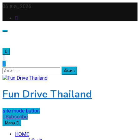
Skip
06 ส.ค., 2026
to
content
ค้นหา
สำหรับ:
Fun Drive Thailand
site mode button
Subscribe
Menu
HOME