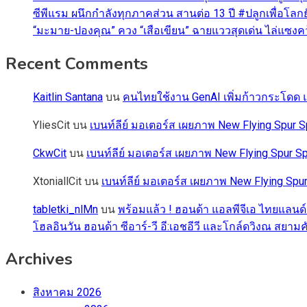
ซีพีแรม ผนึกกำลังทุกภาคส่วน สานต่อ 13 ปี #ปลูกเพื่อโลกยั
“มะมาย-ปองคุณ” ควง “เสือเขียน” ฉายแววสุดเด่น ไล่แซงคว้า
Recent Comments
Kaitlin Santana
บน
คนไทยใช้งาน GenAI เพิ่มก้าวกระโดด แต
YliesCit
บน
เบนท์ลีย์ มอเตอร์ส เผยภาพ New Flying Spu
CkwCit
บน
เบนท์ลีย์ มอเตอร์ส เผยภาพ New Flying Spur
XtoniallCit
บน
เบนท์ลีย์ มอเตอร์ส เผยภาพ New Flying S
tabletki_nlMn
บน
พร้อมแล้ว ! ฮอนด้า แอลพีจีเอ ไทยแลนด์
โฮลอินวัน ฮอนด้า ซีอาร์-วี อี:เอชอีวี และโกล์ดวิงณ สยามค
Archives
สิงหาคม 2026