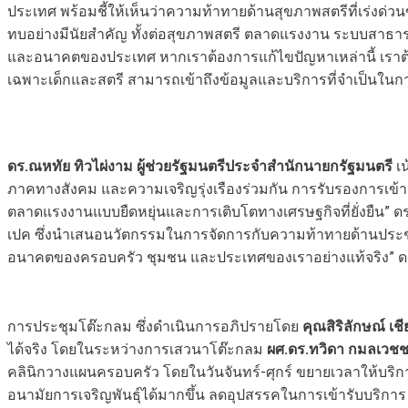
ประเทศ พร้อมชี้ให้เห็นว่าความท้าทายด้านสุขภาพสตรีที่เร่งด่วนข
ทบอย่างมีนัยสำคัญ ทั้งต่อสุขภาพสตรี ตลาดแรงงาน ระบบสาธาร
และอนาคตของประเทศ หากเราต้องการแก้ไขปัญหาเหล่านี้ เราต้อ
เฉพาะเด็กและสตรี สามารถเข้าถึงข้อมูลและบริการที่จำเป็นใน
ดร.ณหทัย ทิวไผ่งาม ผู้ช่วยรัฐมนตรีประจำสำนักนายกรัฐมนตรี
เน
ภาคทางสังคม และความเจริญรุ่งเรืองร่วมกัน การรับรองการเข้าถึง
ตลาดแรงงานแบบยืดหยุ่นและการเติบโตทางเศรษฐกิจที่ยั่งยืน”
เปค ซึ่งนำเสนอนวัตกรรมในการจัดการกับความท้าทายด้านประชา
อนาคตของครอบครัว ชุมชน และประเทศของเราอย่างแท้จริง” ดร
การประชุมโต๊ะกลม ซึ่งดำเนินการอภิปรายโดย
คุณสิริลักษณ์ เ
ได้จริง โดยในระหว่างการเสวนาโต๊ะกลม
ผศ.ดร.ทวิดา กมลเวชช
คลินิกวางแผนครอบครัว โดยในวันจันทร์-ศุกร์ ขยายเวลาให้บริกา
อนามัยการเจริญพันธุ์ได้มากขึ้น ลดอุปสรรคในการเข้ารับบริการ