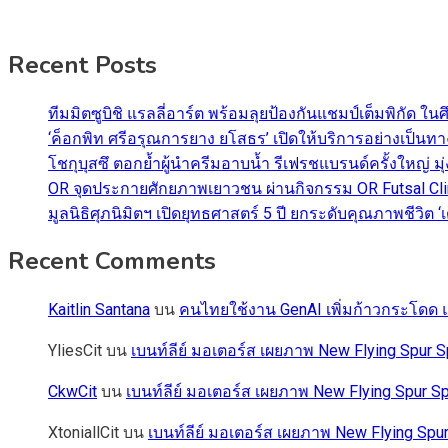
Recent Posts
ทีมมิตซูบิชิ แรลลี่อาร์ต พร้อมลุยป้องกันแชมป์เต็มพิกัด ใน
‘ค็อกพิท ศรีอรุณการยาง ยโสธร’ เปิดให้บริการอย่างเป็น
โชกุบุสซึ ตอกย้ำผู้นำครีมอาบน้ำ รีเฟรชแบรนด์ครั้งใหญ่ ม
OR จุดประกายศักยภาพเยาวชน ผ่านกิจกรรม OR Futsal Cli
มูลนิธิศุภนิมิตฯ เปิดยุทธศาสตร์ 5 ปี ยกระดับคุณภาพชี
Recent Comments
Kaitlin Santana
บน
คนไทยใช้งาน GenAI เพิ่มก้าวกระโดด แต
YliesCit
บน
เบนท์ลีย์ มอเตอร์ส เผยภาพ New Flying Spu
CkwCit
บน
เบนท์ลีย์ มอเตอร์ส เผยภาพ New Flying Spur
XtoniallCit
บน
เบนท์ลีย์ มอเตอร์ส เผยภาพ New Flying S