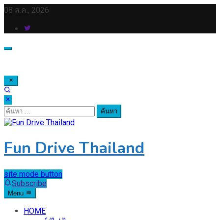
Skip
08 ส.ค., 2026
to
content
ค้นหา
สำหรับ:
Fun Drive Thailand
site mode button
Subscribe
Menu
HOME