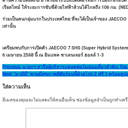
ด้านความปลอดภัย มาพร้อมระบบแบตเตอรี่ที่มีการป้องกันรอบด
เรียลไทม์ ให้ระยะการขับขี่ด้วยไฟฟ้าล้วนได้ไกลถึง 106 กม. (
ร่วมเป็นคนกลุ่มแรกในประเทศไทย ที่จะได้เป็นเจ้าของ
JAECOO 7 
เท่านั้น
เตรียมพบกับการเปิดตัว
JAECOO 7 SHS (Super Hybrid System) 
6 เมษายน 2568 นี้ ณ อิมแพค ชาเลนเจอร์ ฮอลล์ 1-3
แนะแนว
Previous:
นายกฯ หารือผู้บริหารแพลตฟอร์มท่องเที่ยวสำคัญ Trip
Next:
“มามีมี่” ชวนมีสุขภาพดีดับร้อนนี้ด้วยโปร 2 ฟรี 1 พร้อมคูป
เรื่อง
ใส่ความเห็น
อีเมลของคุณจะไม่แสดงให้คนอื่นเห็น
ช่องข้อมูลจำเป็นถูกทำเค