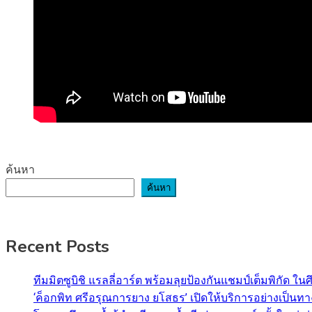
ค้นหา
ค้นหา
Recent Posts
ทีมมิตซูบิชิ แรลลี่อาร์ต พร้อมลุยป้องกันแชมป์เต็มพิกัด ใน
‘ค็อกพิท ศรีอรุณการยาง ยโสธร’ เปิดให้บริการอย่างเป็น