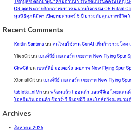
โชกุบุสซึ ตอกย้ำผู้นำครีมอาบน้ำ รีเฟรชแบรนด์ครั้งใหญ่ ม
OR จุดประกายศักยภาพเยาวชน ผ่านกิจกรรม OR Futsal Cli
มูลนิธิศุภนิมิตฯ เปิดยุทธศาสตร์ 5 ปี ยกระดับคุณภาพชี
Recent Comments
Kaitlin Santana
บน
คนไทยใช้งาน GenAI เพิ่มก้าวกระโดด แต
YliesCit
บน
เบนท์ลีย์ มอเตอร์ส เผยภาพ New Flying Spu
CkwCit
บน
เบนท์ลีย์ มอเตอร์ส เผยภาพ New Flying Spur
XtoniallCit
บน
เบนท์ลีย์ มอเตอร์ส เผยภาพ New Flying S
tabletki_nlMn
บน
พร้อมแล้ว ! ฮอนด้า แอลพีจีเอ ไทยแลนด์
โฮลอินวัน ฮอนด้า ซีอาร์-วี อี:เอชอีวี และโกล์ดวิงณ สยามค
Archives
สิงหาคม 2026