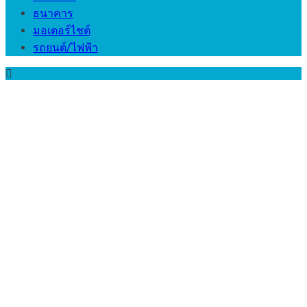
ธนาคาร
มอเตอร์ไชต์
รถยนต์/ไฟฟ้า