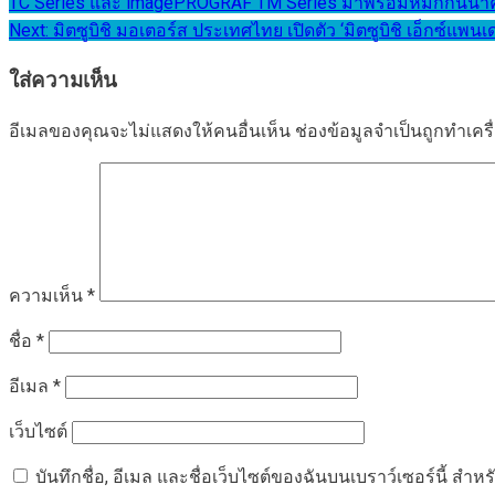
TC Series และ imagePROGRAF TM Series มาพร้อมหมึกกันน้ำครบ
เรื่อง
Next:
มิตซูบิชิ มอเตอร์ส ประเทศไทย เปิดตัว ‘มิตซูบิชิ เอ็กซ์แพนเ
ใส่ความเห็น
อีเมลของคุณจะไม่แสดงให้คนอื่นเห็น
ช่องข้อมูลจำเป็นถูกทำเค
ความเห็น
*
ชื่อ
*
อีเมล
*
เว็บไซต์
บันทึกชื่อ, อีเมล และชื่อเว็บไซต์ของฉันบนเบราว์เซอร์นี้ ส