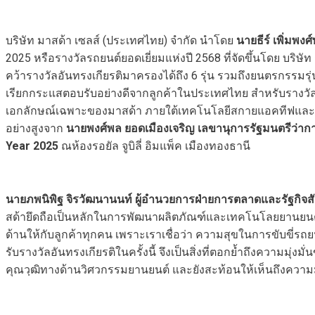
บริษัท มาสด้า เซลส์ (ประเทศไทย) จำกัด นำโดย
นายธีร์ เพิ่มพงศ์
2025 หรือรางวัลรถยนต์ยอดเยี่ยมแห่งปี 2568 ที่จัดขึ้นโดย บริษ
คว้ารางวัลอันทรงเกียรติมาครองได้ถึง 6 รุ่น รวมถึงยนตรกรรมรุ่นให
เรียกกระแสตอบรับอย่างดีจากลูกค้าในประเทศไทย สำหรับรางวัลที
เอกลักษณ์เฉพาะของมาสด้า ภายใต้เทคโนโลยีสกายแอคทีฟและการออ
อย่างสูงจาก
นายพงศ์พล ยอดเมืองเจริญ เลขานุการรัฐมนตรีว่าก
Year 202
5
ณห้องรอยัล จูบิลี่ อิมแพ็ค เมืองทองธานี
นายภพนิพิฐ จิรวัฒนานนท์ ผู้อำนวยการฝ่ายการตลาดและรัฐกิจสัม
สด้ายึดถือเป็นหลักในการพัฒนาผลิตภัณฑ์และเทคโนโลยยานยนต์
ด้านให้กับลูกค้าทุกคน เพราะเราเชื่อว่า ความสุขในการขับขี่รถย
รับรางวัลอันทรงเกียรติในครั้งนี้ จึงเป็นสิ่งที่ตอกย้ำถึงความ
คุณวฺฒิทางด้านวิศวกรรมยานยนต์ และยังสะท้อนให้เห็นถึงความมุ่ง