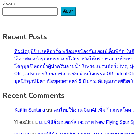
ค้นหา
ค้นหา
Recent Posts
ทีมมิตซูบิชิ แรลลี่อาร์ต พร้อมลุยป้องกันแชมป์เต็มพิกัด ใน
‘ค็อกพิท ศรีอรุณการยาง ยโสธร’ เปิดให้บริการอย่างเป็น
โชกุบุสซึ ตอกย้ำผู้นำครีมอาบน้ำ รีเฟรชแบรนด์ครั้งใหญ่ ม
OR จุดประกายศักยภาพเยาวชน ผ่านกิจกรรม OR Futsal Cli
มูลนิธิศุภนิมิตฯ เปิดยุทธศาสตร์ 5 ปี ยกระดับคุณภาพชี
Recent Comments
Kaitlin Santana
บน
คนไทยใช้งาน GenAI เพิ่มก้าวกระโดด แต
YliesCit
บน
เบนท์ลีย์ มอเตอร์ส เผยภาพ New Flying Spu