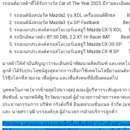
รถยนต์มาสด้าที่ได้รับรางวัล Car of The Year 2025 มีรายละเอียดด
รถยนต์นั่งสปอร์ต Mazda2 รุ่น XDL เครื่องยนต์ดีเซล Be
รถยนต์นั่งสปอร์ต Mazda3 รุ่น SP Fastback Best H
รถอเนกประสงค์ครอสโอเวอร์เอสยูวี Mazda CX-5 XDL Be
รถปิกอัพมาสด้า BT-50 DBL 2.2 XT Hi-Racer 8AT Best H
รถอเนกประสงค์ครอสโอเวอร์เอสยูวี Mazda CX-30 SP T
รถอเนกประสงค์ครอสโอเวอร์เอสยูวี Mazda CX-8 SP T
มาสด้าให้คำมั่นสัญญาว่าจะเดินหน้าพัฒนาผลิตภัณฑ์ และเทคโนโ
ลูกค้าได้รับประโยชน์สูงสุดจากการเลือกใช้เทคโนโลยียานยนต์จ
ไว้ซึ่งโลกที่สวยงาม เพื่อผู้คน และเพื่อสังคมที่ยั่งยืนตลอดไป
บุคคลในภาพ (จากซ้ายสุดไปขวาสุด) คณะผู้บริหารระดับสูงจาก บ
สัมพันธ์, นายภพนิพิฐ จิรวัฒนานนท์ ผู้อำนวยการฝ่ายการตลาดแ
ประธานกรรมการ บริษัท กรังด์ปรีซ์ อินเตอรเนชั่นแนล จำกัด (ม
และ นายศราวุฒิ บรรยงค์กุล ผู้อำนวยการฝ่ายบริการลูกค้า
แนะแนว
Previous:
แคนนอน ฉลองแชมป์เครื่องพิมพ์หน้ากว้างด้วยส่วนแบ