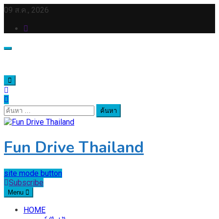
Skip
09 ส.ค., 2026
to
content
ค้นหา
สำหรับ:
Fun Drive Thailand
site mode button
Subscribe
Menu
HOME