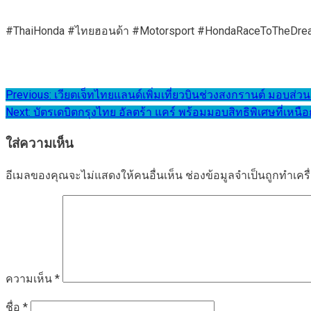
#ThaiHonda #ไทยฮอนด้า #Motorsport #HondaRaceToTheDre
แนะแนว
Previous:
เวียตเจ็ทไทยแลนด์เพิ่มเที่ยวบินช่วงสงกรานต์ มอบส่วน
Next:
บัตรเดบิตกรุงไทย อัลตร้า แคร์ พร้อมมอบสิทธิพิเศษที่เหนือก
เรื่อง
ใส่ความเห็น
อีเมลของคุณจะไม่แสดงให้คนอื่นเห็น
ช่องข้อมูลจำเป็นถูกทำเค
ความเห็น
*
ชื่อ
*