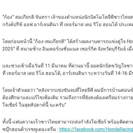
“ก้อง” สมเกียรติ จันทรา เจ้าของตำแหน่งนักบิดโมโตจีพีชาวไทยคน
กรังด์ปรีซ์ ออฟ อาร์เจนตินา ที่ เทอร์มาส เดอ ริโอ ฮอนโด้ ประเทศ
โดยก่อนหน้านี้ “ก้อง-สมเกียรติ” ได้สร้างผลงานพารถแข่งคู่ใจ H
2025” ที่ สนามช้าง อินเตอร์เนชั่นแนล เซอร์กิต จังหวัดบุรีรัมย์ เมื
และช่วงเช้าเมื่อวันที่ 11 มีนาคม ที่ผ่านมานี้ ยอดนักบิดขวัญใ
ที่ เทอร์มาส เดอ ริโอ ฮอนโด้, อาร์เจนตินา ระหว่างวันที่ 14-1
โดยเจ้าตัวเผยว่า “หลังจากแข่งขันจบที่ไทยจีพี ผมมีการบ้านค่อนข
ต้องศึกษาและแก้ไขเพิ่มเติม รวมถึงการที่ยังคงต้องเตรียมร่างกาย
ใจเชียร์ ในสุดสัปดาห์นี้ นะครับ”
ทั้งนี้ แฟนความเร็วชาวไทยสามารถส่งกำลังใจเชียร์ พร้อมติดตาม
ซบุ๊กฮอนด้าเรซทูเดอะดรีม :
https://facebook.com/HondaRaci