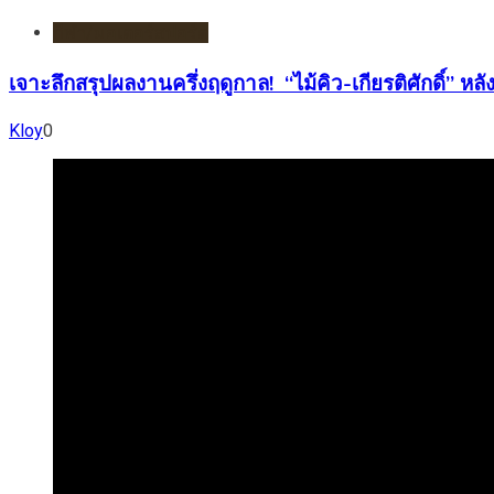
กีฬา/มอเตอร์สปอร์ต
เจาะลึกสรุปผลงานครึ่งฤดูกาล! “ไม้คิว-เกียรติศักดิ์”
Kloy
0