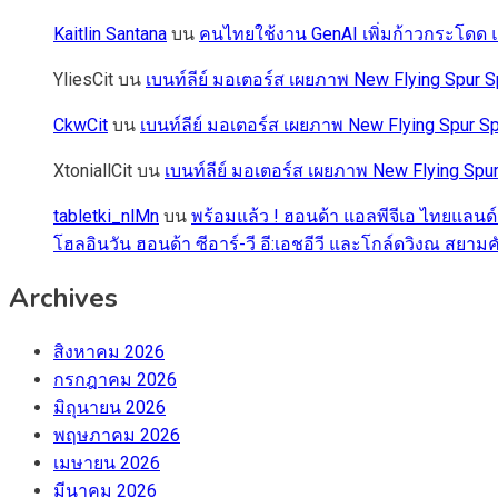
Kaitlin Santana
บน
คนไทยใช้งาน GenAI เพิ่มก้าวกระโดด แต
YliesCit
บน
เบนท์ลีย์ มอเตอร์ส เผยภาพ New Flying Spu
CkwCit
บน
เบนท์ลีย์ มอเตอร์ส เผยภาพ New Flying Spur
XtoniallCit
บน
เบนท์ลีย์ มอเตอร์ส เผยภาพ New Flying S
tabletki_nlMn
บน
พร้อมแล้ว ! ฮอนด้า แอลพีจีเอ ไทยแลนด์
โฮลอินวัน ฮอนด้า ซีอาร์-วี อี:เอชอีวี และโกล์ดวิงณ สยามค
Archives
สิงหาคม 2026
กรกฎาคม 2026
มิถุนายน 2026
พฤษภาคม 2026
เมษายน 2026
มีนาคม 2026