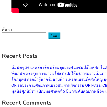
ค้นหา
ค้นหา
Recent Posts
ทีมมิตซูบิชิ แรลลี่อาร์ต พร้อมลุยป้องกันแชมป์เต็มพิกัด ใน
‘ค็อกพิท ศรีอรุณการยาง ยโสธร’ เปิดให้บริการอย่างเป็น
โชกุบุสซึ ตอกย้ำผู้นำครีมอาบน้ำ รีเฟรชแบรนด์ครั้งใหญ่ ม
OR จุดประกายศักยภาพเยาวชน ผ่านกิจกรรม OR Futsal Cli
มูลนิธิศุภนิมิตฯ เปิดยุทธศาสตร์ 5 ปี ยกระดับคุณภาพชี
Recent Comments