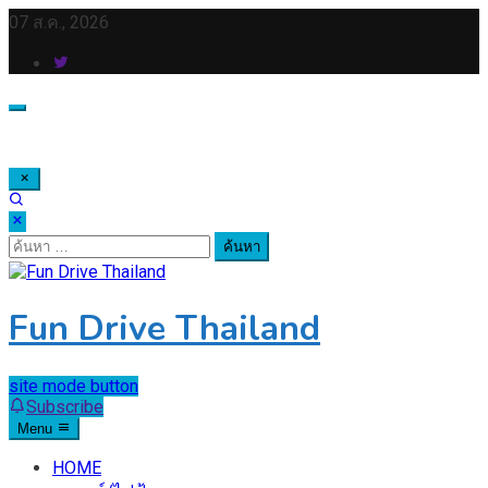
Skip
07 ส.ค., 2026
to
content
ค้นหา
สำหรับ:
Fun Drive Thailand
site mode button
Subscribe
Menu
HOME