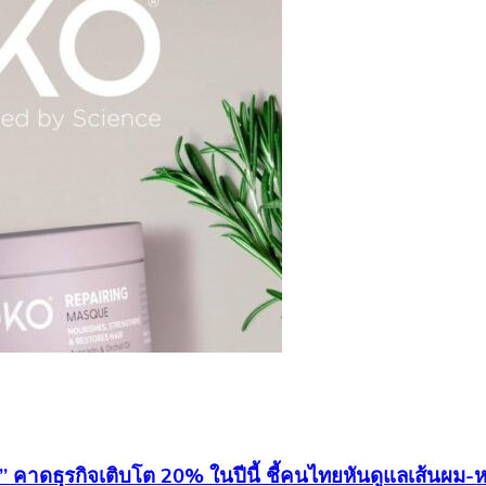
o” คาดธุรกิจเติบโต 20% ในปีนี้ ชี้คนไทยหันดูแลเส้นผ