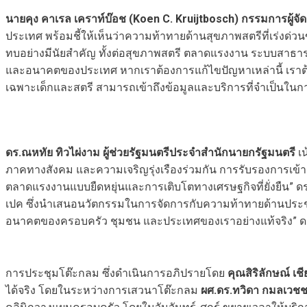
นายคุง คาเรล เคราท์บ๊อช (Koen C. Kruijtbosch) กรรมการผู้จ
ประเทศ พร้อมชี้ให้เห็นว่าความท้าทายด้านสุขภาพสตรีที่เร่งด่วนข
ทบอย่างมีนัยสำคัญ ทั้งต่อสุขภาพสตรี ตลาดแรงงาน ระบบสาธาร
และอนาคตของประเทศ หากเราต้องการแก้ไขปัญหาเหล่านี้ เราต้อ
เฉพาะเด็กและสตรี สามารถเข้าถึงข้อมูลและบริการที่จำเป็นใน
ดร.ณหทัย ทิวไผ่งาม ผู้ช่วยรัฐมนตรีประจำสำนักนายกรัฐมนตรี
เน
ภาคทางสังคม และความเจริญรุ่งเรืองร่วมกัน การรับรองการเข้าถึง
ตลาดแรงงานแบบยืดหยุ่นและการเติบโตทางเศรษฐกิจที่ยั่งยืน”
เปค ซึ่งนำเสนอนวัตกรรมในการจัดการกับความท้าทายด้านประชา
อนาคตของครอบครัว ชุมชน และประเทศของเราอย่างแท้จริง” ดร
การประชุมโต๊ะกลม ซึ่งดำเนินการอภิปรายโดย
คุณสิริลักษณ์ เ
ได้จริง โดยในระหว่างการเสวนาโต๊ะกลม
ผศ.ดร.ทวิดา กมลเวชช