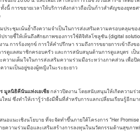
รจนถึง 20.00 น. และเพิ่มเวลาให้บริการในช่วงวันเสาร์-อาทิตย์ 
 ทั้งนี้ การขยายเวลาให้บริการดังกล่าวถือเป็นก้าวสำคัญของยุทธ
ว
ร่วมประชุมเน้นย้ำถึงความจำเป็นในการส่งเสริมความครอบคลุมขอ
ายชี้ให้เห็นถึงศักยภาพของการใช้ดิจิทัลโซลูชัน (digital solu
ายงาน การร้องทุกข์ การให้คำปรึกษา รวมถึงการขยายการเข้าถึงข
รับการดูแลสมาชิกครอบครัว และการสนับสนุนด้านการดูแลบุตร เ
รและความเต็มใจในการส่งเสริมความร่วมมือระหว่างภาคส่วน เพื่
ความเป็นอยู่ของผู้หญิงในะระยะยาว
ลนิธิคีนันแห่งเอเชีย
กล่าวปิดงาน โดยสนับสนุนให้เกิดความร่วมม
่ ซึ่งทำให้เรารู้ว่ายังมีพื้นที่สำหรับการแลกเปลี่ยนเรียนรู้อีกมาก
เสนอแนะเชิงนโยบาย ที่จะจัดทำขึ้นภายใต้โครงการ “Her Promise G
ยความร่วมมือและเสริมสร้างการลงทุนในนวัตกรรมด้านสุขภาพที่ยั