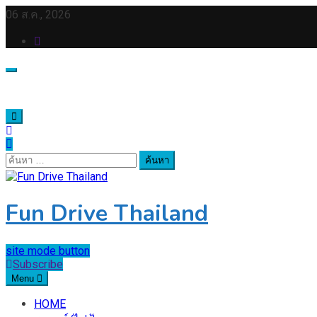
Skip
06 ส.ค., 2026
to
content
ค้นหา
สำหรับ:
Fun Drive Thailand
site mode button
Subscribe
Menu
HOME