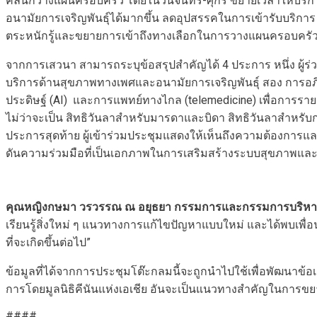
คลินิกวางแผนครอบครัว โดยในวันจันทร์-ศุกร์ ขยายเวลาให้บริกา
อนามัยการเจริญพันธุ์ได้มากขึ้น ลดอุปสรรคในการเข้ารับบริการ
ตระหนักรู้และขยายการเข้าถึงทางเลือกในการวางแผนครอบครั
จากการเสวนา สามารถระบุข้อสรุปสำคัญได้ 4 ประการ หนึ่ง ผู้
บริการด้านสุขภาพทางเพศและอนามัยการเจริญพันธุ์ สอง การอภิปร
ประดิษฐ์ (AI) และการแพทย์ทางไกล (telemedicine) เพื่อการร
ไม่ว่าจะเป็น สิทธิวันลาสำหรับมารดาและบิดา สิทธิวันลาสำห
ประการสุดท้าย ผู้เข้าร่วมประชุมแสดงให้เห็นถึงความต้องกา
ดันความร่วมมือที่เป็นเอกภาพในการเสริมสร้างระบบสุขภาพและ
คุณหญิงกษมา วรวรรณ ณ อยุธยา กรรมการและกรรมการบริหาร มู
เรียนรู้สิ่งใหม่ ๆ แนวทางการแก้ไขปัญหาแบบใหม่ และได้พบเพื่อนใหม
ที่จะเกิดขึ้นต่อไป”
ข้อมูลที่ได้จากการประชุมโต๊ะกลมนี้จะถูกนำไปใช้เพื่อพัฒนาข้อ
การโดยมูลนิธิคีนันแห่งเอเชีย อันจะเป็นแนวทางสำคัญในการขยา
####