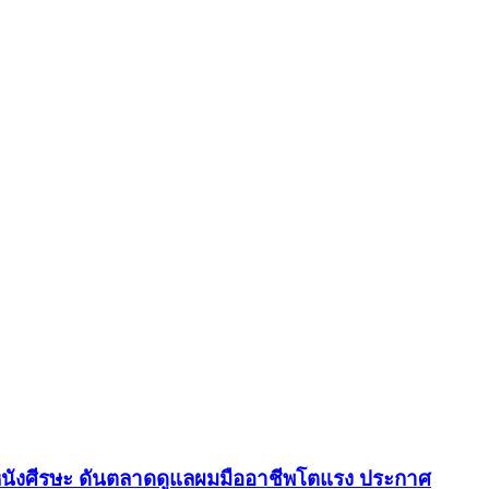
ม-หนังศีรษะ ดันตลาดดูแลผมมืออาชีพโตแรง ประกาศ