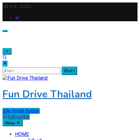
Skip
08 ส.ค., 2026
to
content
ค้นหา
สำหรับ:
Fun Drive Thailand
site mode button
Subscribe
Menu
HOME