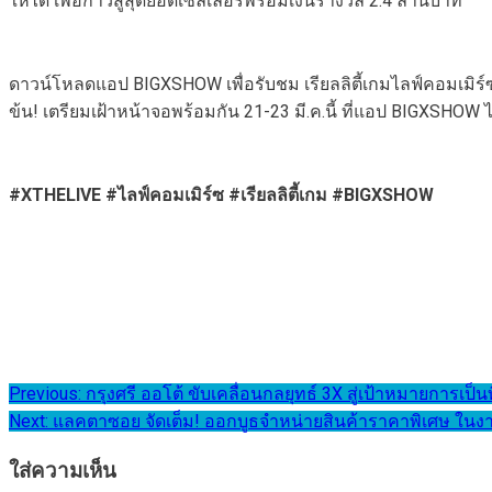
ให้ได้ เพื่อก้าวสู่สุดยอดเซลเลอร์พร้อมเงินรางวัล 2.4 ล้านบาท
ดาวน์โหลดแอป BIGXSHOW เพื่อรับชม เรียลลิตี้เกมไลฟ์คอมเมิร์ซไ
ข้น! เตรียมเฝ้าหน้าจอพร้อมกัน 21-23 มี.ค.นี้ ที่แอป BIGXS
#XTHELIVE #ไลฟ์คอมเมิร์ซ #เรียลลิตี้เกม #BIGXSHOW
แนะแนว
Previous:
กรุงศรี ออโต้ ขับเคลื่อนกลยุทธ์ 3X สู่เป้าหมายการเป็นที
Next:
แลคตาซอย จัดเต็ม! ออกบูธจำหน่ายสินค้าราคาพิเศษ ในงาน 
เรื่อง
ใส่ความเห็น