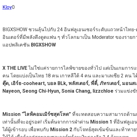
Kloy
0
BIGXSHOW ชวนลุ้นไปกับ 24 อินฟลูเอนเซอร์ระดับแถวหน้าไทย-ต่
อินเตอร์ที่มีพลังดึงดูดแฟน ๆ ทั่วโลกมาเป็น Moderator ของราย
แอปพลิเคชัน
BIGXSHOW
X THE LIVE
ไม่ใช่แค่รายการไลฟ์ขายของทั่วไป แต่เป็นเกมการแข่ง
คน โดยแบ่งเป็นไทย 18 คน เกาหลีใต้ 4 คน และมาเลเซีย 2 คน ได
ตุ๊ด, เอิร์ธ-cooheart, บอล BLk, พลัสเตอร์, พี่ตี๋, ภัทรเตอร์, 
Nayeon, Seong Chi-Hyun, Sonia Chang, lizzchloe
ร่วมแข่งข
Mission “ไลฟ์คอมเมิร์ซสุดโหด”
ที่จะทดสอบความสามารถด้านการข
เท่านั้นที่จะอยู่รอด! เริ่มต้นจากการฝ่าด่าน
Mission 1
ที่อินฟลูเอ
ได้ผู้เข้ารอบ เพื่อพบกับ
Mission 2
กับโจทย์สุดเข้มข้นและท้าทายที่แ