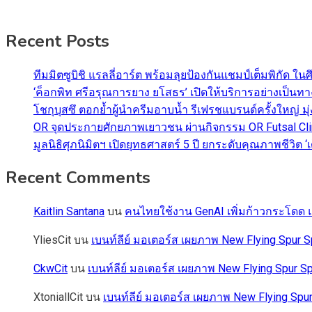
Recent Posts
ทีมมิตซูบิชิ แรลลี่อาร์ต พร้อมลุยป้องกันแชมป์เต็มพิกัด ใน
‘ค็อกพิท ศรีอรุณการยาง ยโสธร’ เปิดให้บริการอย่างเป็น
โชกุบุสซึ ตอกย้ำผู้นำครีมอาบน้ำ รีเฟรชแบรนด์ครั้งใหญ่ ม
OR จุดประกายศักยภาพเยาวชน ผ่านกิจกรรม OR Futsal Cli
มูลนิธิศุภนิมิตฯ เปิดยุทธศาสตร์ 5 ปี ยกระดับคุณภาพชี
Recent Comments
Kaitlin Santana
บน
คนไทยใช้งาน GenAI เพิ่มก้าวกระโดด แต
YliesCit
บน
เบนท์ลีย์ มอเตอร์ส เผยภาพ New Flying Spu
CkwCit
บน
เบนท์ลีย์ มอเตอร์ส เผยภาพ New Flying Spur
XtoniallCit
บน
เบนท์ลีย์ มอเตอร์ส เผยภาพ New Flying S