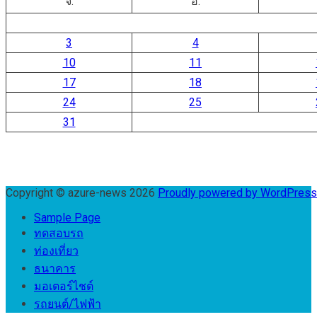
จ.
อ.
3
4
10
11
17
18
24
25
31
Copyright © azure-news 2026
Proudly powered by WordPres
Sample Page
ทดสอบรถ
ท่องเที่ยว
ธนาคาร
มอเตอร์ไชต์
รถยนต์/ไฟฟ้า