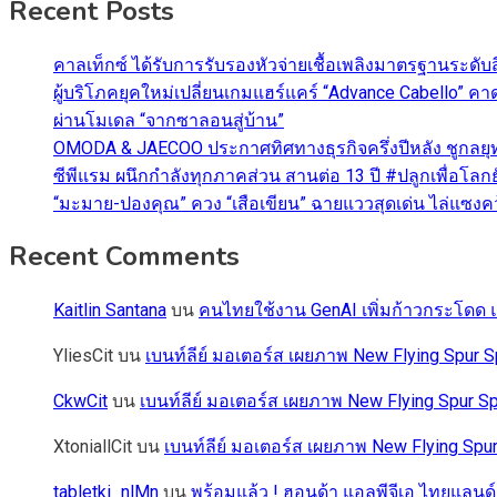
Recent Posts
คาลเท็กซ์ ได้รับการรับรองหัวจ่ายเชื้อเพลิงมาตรฐานระด
ผู้บริโภคยุคใหม่เปลี่ยนเกมแฮร์แคร์ “Advance Cabello” 
ผ่านโมเดล “จากซาลอนสู่บ้าน”
OMODA & JAECOO ประกาศทิศทางธุรกิจครึ่งปีหลัง ชูกลยุ
ซีพีแรม ผนึกกำลังทุกภาคส่วน สานต่อ 13 ปี #ปลูกเพื่อโลกยั
“มะมาย-ปองคุณ” ควง “เสือเขียน” ฉายแววสุดเด่น ไล่แซงคว้า
Recent Comments
Kaitlin Santana
บน
คนไทยใช้งาน GenAI เพิ่มก้าวกระโดด แต
YliesCit
บน
เบนท์ลีย์ มอเตอร์ส เผยภาพ New Flying Spu
CkwCit
บน
เบนท์ลีย์ มอเตอร์ส เผยภาพ New Flying Spur
XtoniallCit
บน
เบนท์ลีย์ มอเตอร์ส เผยภาพ New Flying S
tabletki_nlMn
บน
พร้อมแล้ว ! ฮอนด้า แอลพีจีเอ ไทยแลนด์