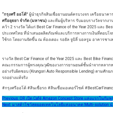
“
กรุงศรี ออโต้”
ผู้นำธุรกิจสินเชื่อยานยนต์ครบวงจร เครือธนาคา
ศรีอยุธยา จำกัด (มหาชน)
และทีมผู้บริหาร รับมอบรางวัลจากงาน Th
คว้า 2 รางวัล ได้แก่ Best Car Finance of the Year 2025 และ Be
ประเทศไทย ที่นำเสนอผลิตภัณฑ์และบริการทางการเงินที่ตอบโจทย์ผ
ใช้รถ โดยงานจัดขึ้น ณ ห้องเดอะ รอยัล จูบิลี่ บอลรูม อาคารชา
รางวัล Best Car Finance of the Year 2025 และ Best Bike Finan
คณะกรรมการผู้ทรงคุณวุฒิของวงการยานยนต์ชั้นนำจากหลากหลายอง
อย่างรับผิดชอบ (Krungsri Auto Responsible Lending) ตามศักย
รถอย่างแท้จริง
#กรุงศรีออโต้ #สินเชื่อรถ #สินเชื่อมอเตอร์ไซค์ #BestCarFina
แนะแนว
Previous:
OR เปิด Café Amazon Concept Store แห่งแรกในกัมพูช
Next:
มาสด้าโชว์สุดยอดเทคโนโลยีแห่งอนาคต Multi-solution 
เรื่อง