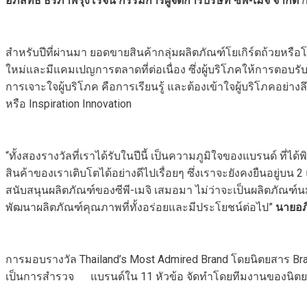
อภิสิทธิ์ ธีรภาพรุ่งโรจน์ กรรมการผู้จัดการบริษัท ซีพี-เมจิ จำกัด
ก
สำหรับปีที่ผ่านมา ยอดขายสินค้ากลุ่มผลิตภัณฑ์โยเกิร์ตถ้วยหรือโ
ใหม่และมีแคมเปญการตลาดที่ต่อเนื่อง ซึ่งผู้บริโภคให้การตอบร
การเจาะใจผู้บริโภค คือการเรียนรู้ และต้องเข้าใจผู้บริโภคอย่
หรือ Inspiration Innovation
“ทั้งสองรางวัลที่เราได้รับในปีนี้ เป็นความภูมิใจของแบรนด์ ที
สินค้าของเราเติบโตได้อย่างดีไปเรื่อยๆ ซึ่งเราจะยังคงยืนอยู่บน
สนับสนุนผลิตภัณฑ์ของซีพี-เมจิ เสมอมา ไม่ว่าจะเป็นผลิตภัณฑ์นมพ
พัฒนาผลิตภัณฑ์คุณภาพที่ทั้งอร่อยและมีประโยชน์ต่อไป”
นายอภิ
การมอบรางวัล Thailand’s Most Admired Brand โดยนิตยสาร Bran
เป็นการสำรวจ แบรนด์ใน 11 หัวข้อ จัดทำโดยทีมงานของนิตยสา