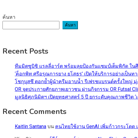
ค้นหา
ค้นหา
Recent Posts
ทีมมิตซูบิชิ แรลลี่อาร์ต พร้อมลุยป้องกันแชมป์เต็มพิกัด ใน
‘ค็อกพิท ศรีอรุณการยาง ยโสธร’ เปิดให้บริการอย่างเป็น
โชกุบุสซึ ตอกย้ำผู้นำครีมอาบน้ำ รีเฟรชแบรนด์ครั้งใหญ่ ม
OR จุดประกายศักยภาพเยาวชน ผ่านกิจกรรม OR Futsal Cli
มูลนิธิศุภนิมิตฯ เปิดยุทธศาสตร์ 5 ปี ยกระดับคุณภาพชี
Recent Comments
Kaitlin Santana
บน
คนไทยใช้งาน GenAI เพิ่มก้าวกระโดด แต