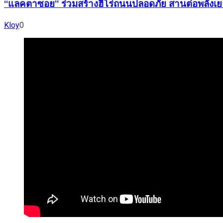
“แลคตาซอย” ร่วมสร้างฮีโร่ถนนปลอดภัย สานต่อพลังเ
Kloy
0