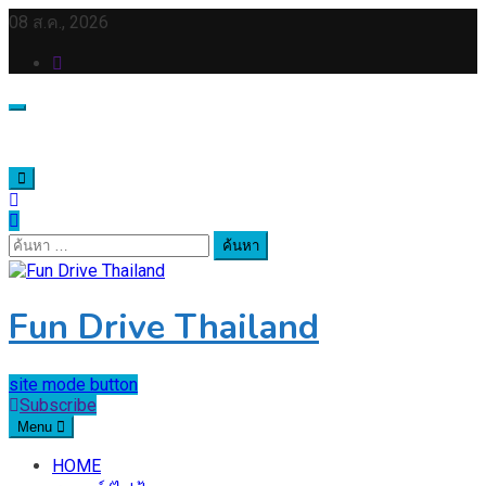
Skip
08 ส.ค., 2026
to
content
ค้นหา
สำหรับ:
Fun Drive Thailand
site mode button
Subscribe
Menu
HOME