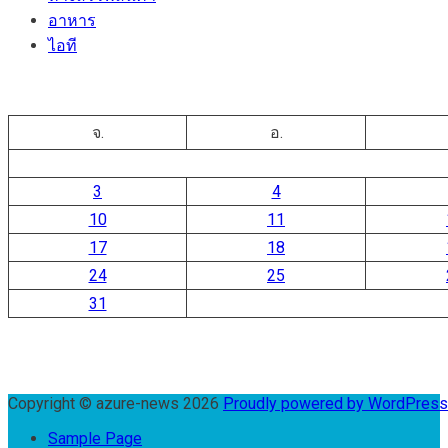
อาหาร
ไอที
จ.
อ.
3
4
10
11
17
18
24
25
31
Copyright © azure-news 2026
Proudly powered by WordPres
Sample Page