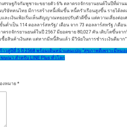
าเศรษฐกิจกัมพูชาจะขยายตัว 6% ตลาดรถจักรยานยนต์ในปีที่ผ่านม
นบริษัทคนไทย มีการสร้างหนี้เพิ่มขึ้น หนี้ครัวเรือนสูงขึ้น รา
และเงินเฟ้อเริ่มเห็นสัญญาณทยอยปรับตัวดีขึ้น แต่ความเสี่ยงต่อเ
้นต่ำเป็น 114 ดอลลาร์สหรัฐ/ เดือน จาก 73 ดอลลาร์สหรัฐ /เดือน 
ตลาดรถจักรยานยนต์ในปี 2567 มียอดขาย 80,027 คัน เติบโตขึ้นจากป
มซื้อสินค้าเงินสด แต่หากมีหนี้สินแล้ว มีวินัยในการชำระเงินดีม
วสู่ปีที่ 5 ปี 2568 พร้อมเดินหน้าแคมเปญ “สุขภาพดีเพราะมีหมอเป
ฆษณา สำหรับ LINE Plus ทั่วโลก
รื่องหมาย
*