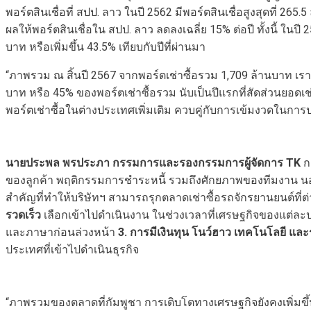
พอร์ตสินเชื่อที่ สปป. ลาว ในปี 2562 มีพอร์ตสินเชื่อสูงสุดที่ 265
ผลให้พอร์ตสินเชื่อใน สปป. ลาว ลดลงเฉลี่ย 15% ต่อปี ทั้งนี้ ในปี 2
บาท หรือเพิ่มขึ้น 43.5% เทียบกับปีที่ผ่านมา
“ภาพรวม ณ สิ้นปี 2567 จากพอร์ตเช่าซื้อรวม 1,709 ล้านบาท เรา
บาท หรือ 45% ของพอร์ตเช่าซื้อรวม นับเป็นปีแรกที่สัดส่วนยอดเช
พอร์ตเช่าซื้อในต่างประเทศเพิ่มเติม ควบคู่กับการเข้มงวดในการ
นายประพล พรประภา กรรมการและรองกรรมการผู้จัดการ
TK
ก
ของลูกค้า พฤติกรรมการชำระหนี้ รวมถึงศักยภาพของทีมงาน นอกจากน
สำคัญที่ทำให้บริษัทฯ สามารถรุกตลาดเช่าซื้อรถจักรยานยนต์ที่
รวดเร็ว
เลือกเข้าไปดำเนินงาน ในช่วงเวลาที่เศรษฐกิจของแต่ละ
และภาษาก่อนล่วงหน้า
3. การมีเงินทุน โนว์ฮาว เทคโนโลยี แ
ประเทศที่เข้าไปดำเนินธุรกิจ
“ภาพรวมของตลาดที่กัมพูชา การเติบโตทางเศรษฐกิจยังคงเพิ่มขึ้นอย