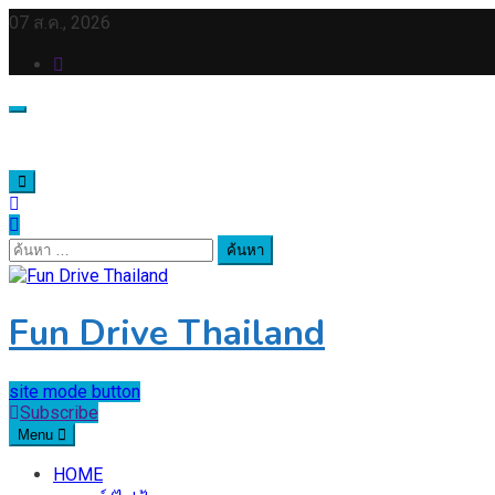
Skip
07 ส.ค., 2026
to
content
ค้นหา
สำหรับ:
Fun Drive Thailand
site mode button
Subscribe
Menu
HOME