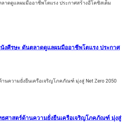
ม-หนังศีรษะ ดันตลาดดูแลผมมืออาชีพโตแรง ประกาศ
ุทธศาสตร์ด้านความยั่งยืนเครือเจริญโภคภัณฑ์ มุ่งสู่