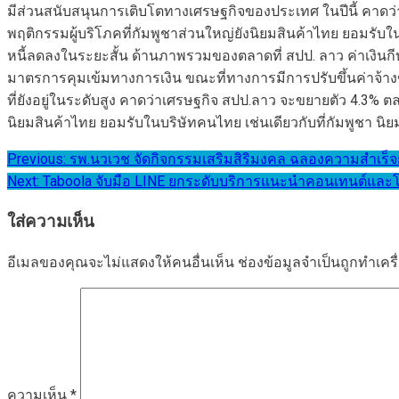
มีส่วนสนับสนุนการเติบโตทางเศรษฐกิจของประเทศ ในปีนี้ คาดว่
พฤติกรรมผู้บริโภคที่กัมพูชาส่วนใหญ่ยังนิยมสินค้าไทย ยอมรับใ
หนี้ลดลงในระยะสั้น ด้านภาพรวมของตลาดที่ สปป. ลาว ค่าเงินกีบ
มาตรการคุมเข้มทางการเงิน ขณะที่ทางการมีการปรับขึ้นค่าจ้างขั
ที่ยังอยู่ในระดับสูง คาดว่าเศรษฐกิจ สปป.ลาว จะขยายตัว 4.3% 
นิยมสินค้าไทย ยอมรับในบริษัทคนไทย เช่นเดียวกับที่กัมพูชา นิย
แนะแนว
Previous:
รพ.นวเวช จัดกิจกรรมเสริมสิริมงคล ฉลองความสำเร็จก้า
Next:
Taboola จับมือ LINE ยกระดับบริการแนะนำคอนเทนต์และโ
เรื่อง
ใส่ความเห็น
อีเมลของคุณจะไม่แสดงให้คนอื่นเห็น
ช่องข้อมูลจำเป็นถูกทำเค
ความเห็น
*