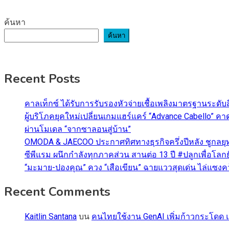
ค้นหา
ค้นหา
Recent Posts
คาลเท็กซ์ ได้รับการรับรองหัวจ่ายเชื้อเพลิงมาตรฐานระด
ผู้บริโภคยุคใหม่เปลี่ยนเกมแฮร์แคร์ “Advance Cabello” 
ผ่านโมเดล “จากซาลอนสู่บ้าน”
OMODA & JAECOO ประกาศทิศทางธุรกิจครึ่งปีหลัง ชูกลยุ
ซีพีแรม ผนึกกำลังทุกภาคส่วน สานต่อ 13 ปี #ปลูกเพื่อโลกยั
“มะมาย-ปองคุณ” ควง “เสือเขียน” ฉายแววสุดเด่น ไล่แซงคว้า
Recent Comments
Kaitlin Santana
บน
คนไทยใช้งาน GenAI เพิ่มก้าวกระโดด แต