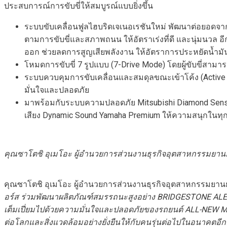
ประสบการณ์การขับขี่ให้สมบูรณ์แบบยิ่งขึ้น
ระบบขับเคลื่อนฟูลไฮบริดเจเนอเรชันใหม่ พัฒนาต่อยอดจาก
ตามการขับขี่และสภาพถนน ให้อัตราเร่งที่ดี และนุ่มนวล อี
ออก ช่วยลดการสูญเสียพลังงาน ให้อัตราการประหยัดน้ำมันด
โหมดการขับขี่ 7 รูปแบบ (7-Drive Mode) โดยผู้ขับขี่ส
ระบบควบคุมการขับเคลื่อนและสมดุลขณะเข้าโค้ง (Active Y
มั่นใจและปลอดภัย
มาพร้อมกับระบบความปลอดภัย Mitsubishi Diamond Sense
เสียง Dynamic Sound Yamaha Premium ให้ความสนุกในทุ
คุณซาโตชิ อุเมโอะ
ผู้อำนวยการส่วนงานธุรกิจอุตสาหกรรมยานย
คุณซาโตชิ อุเมโอะ ผู้อำนวยการส่วนงานธุรกิจอุตสาหกรรมยานย
อร์ส ร่วมพัฒนาผลิตภัณฑ์สมรรถนะสูงอย่าง
BRIDGESTONE AL
เต็มเปี่ยม
ไปด้วยความมั่นใจและปลอดภัยของ
รถยนต์
ALL-NEW M
ต่อโลกและสิ่งแวดล้อมอย่างยั่งยืนให้กับคนรุ่นต่อไปในอนาคตอีก