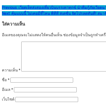
แนะแนว
Previous:
เวียตเจ็ทส่งสองเที่ยวบินบรรเทาทุกข์ นำทีมกู้ภัยเวียดน
Next:
คุ้มแบบนี้ ไม่เคยมีที่ไหน พีทีที สเตชั่น จัดโปรลดทันที! ส
เรื่อง
ใส่ความเห็น
อีเมลของคุณจะไม่แสดงให้คนอื่นเห็น
ช่องข้อมูลจำเป็นถูกทำเค
ความเห็น
*
ชื่อ
*
อีเมล
*
เว็บไซต์