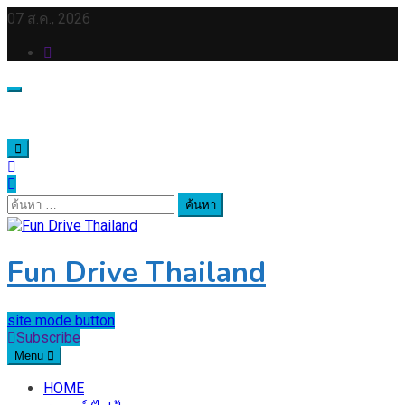
Skip
07 ส.ค., 2026
to
content
ค้นหา
สำหรับ:
Fun Drive Thailand
site mode button
Subscribe
Menu
HOME