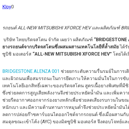
Kloy
0
รถยนต์
ALL-NEW MITSUBISHI XFORCE HEV
และผลิตภัณฑ์
BRI
บริษัท ไทยบริดจสโตน จํากัด เผยว่า ผลิตภัณฑ์
“
BRIDGESTONE 
ยางรถยนต์จากบริดจสโตนซึ่งผสมผสานเทคโนโลยีที่ล้ำสมัย
ได้ร
ซูบิชิ มอเตอร์ส
“ALL-NEW
MITSUBISHI
XFORCE HEV”
โดยได้เ
BRIDGESTONE ALENZA 001
ช่วยยกระดับความรื่นรมย์ในการเด
และผิวถนนเพื่อสมรรถนะในการยึดเกาะให้ความมั่นใจในการขับขี
เทคโนโลยีเอกสิทธิ์เฉพาะของบริดจสโตน สูตรเนื้อยางพิเศษที่มีซ
ซึ่งช่วยลดการสูญเสียพลังงานจึงช่วยประหยัดน้ำมัน และเพิ่
ช่วยรีดอากาศออกจากร่องยางหลักเพื่อช่วยลดเสียงรบกวนในขณะข
หนักเบา และมีความต้านทานการหมุนต่ำจึงช่วยประหยัดน้ำมันได้เ
ลดการปล่อยก๊าซคาร์บอนไดออกไซด์จากรถยนต์ ซึ่งเมื่อผสานกั
สมดุลขณะเข้าโค้ง (AYC) ของมิตซูบิชิ มอเตอร์ส จึงตอบโจทย์