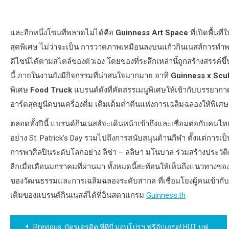
และอีกหนึ่งโซนที่พลาดไม่ได้คือ
Guinness Art Space
ที่เปิดพื้นท
สุดพิเศษ ไม่ว่าจะเป็น การวาดภาพเหมือนลงบนแก้วกินเนสส์การท
ดีไซน์ได้ตามสไตล์ของตัวเอง โดยของที่ระลึกเหล่านี้ถูกสร้างสรรค์ขึ
นี้ ภายในงานยังมีกิจกรรมที่น่าสนใจมากมาย อาทิ
Guinness x Scu
พิเศษ
Food Truck
แบรนด์ดังที่คัดสรรเมนูพิเศษให้เข้ากับบรรยา
อาร์ตสุดยูนีคบนเครื่องดื่ม เติมเต็มค่ำคืนแห่งการเฉลิมฉลองให้พิเศษ
ตลอดทั้งปีนี้ แบรนด์กินเนสส์จะเดินหน้าเข้าถึงและเชื่อมต่อกับคน
อย่าง St. Patrick’s Day รวมไปถึงการสนับสนุนด้านกีฬา ตั้งแต่การเป
การพาศิลปินระดับโลกอย่าง ลิซ่า – ลลิษา มโนบาล ร่วมสร้างประวัต
ลีกเมื่อเดือนมกราคมที่ผ่านมา ทั้งหมดนี้สะท้อนให้เห็นถึงแนวทางของ
ของวัฒนธรรมและการเฉลิมฉลองระดับสากล ที่เชื่อมโยงผู้คนเข้าก
เติมของแบรนด์กินเนสส์ได้ที่อินสตาแกรม
Guinness.th
แนะแนว
Previous:
บัตรเครดิต ทีทีบี มอบโปรฯ ฟรีอัปเกรด! HUT บุฟเฟต์ อิ่มไม่อั้น จ่ายเพียง 399 บาท