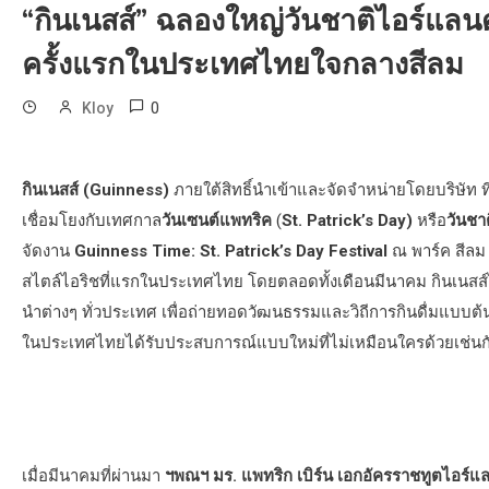
“กินเนสส์” ฉลองใหญ่วันชาติไอร์แลนด์
ครั้งแรกในประเทศไทยใจกลางสีลม
0
Kloy
กินเนสส์ (Guinness)
ภายใต้สิทธิ์นำเข้าและจัดจำหน่ายโดยบริษัท ที
เชื่อมโยงกับเทศกาล
วันเซนต์แพทริค
(
St. Patrick’s Day)
หรือ
วันชา
จัดงาน
Guinness Time: St. Patrick’s Day Festival
ณ พาร์ค สีลม 
สไตล์ไอริชที่แรกในประเทศไทย โดยตลอดทั้งเดือนมีนาคม กินเนสส์ไ
นำต่างๆ ทั่วประเทศ เพื่อถ่ายทอดวัฒนธรรมและวิถีการกินดื่มแบบต้
ในประเทศไทยได้รับประสบการณ์แบบใหม่ที่ไม่เหมือนใครด้วยเช่นก
เมื่อมีนาคมที่ผ่านมา
ฯพณฯ มร. แพทริก เบิร์น เอกอัครราชทูตไอร