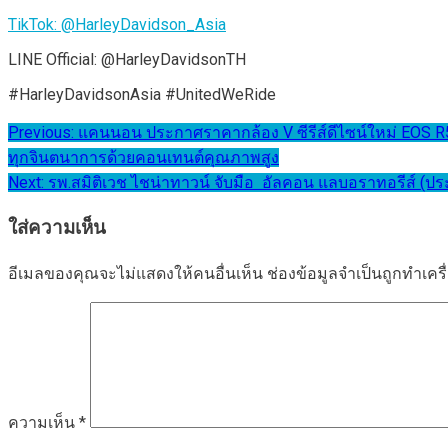
TikTok: @HarleyDavidson_Asia
LINE Official: @HarleyDavidsonTH
#HarleyDavidsonAsia #UnitedWeRide
แนะแนว
Previous:
แคนนอน ประกาศราคากล้อง V ซีรีส์ดีไซน์ใหม่ EOS R5
ทุกจินตนาการด้วยคอนเทนต์คุณภาพสูง
เรื่อง
Next:
รพ.สมิติเวช ไชน่าทาวน์ จับมือ อัลคอน แลบอราทอรีส์ (ป
ใส่ความเห็น
อีเมลของคุณจะไม่แสดงให้คนอื่นเห็น
ช่องข้อมูลจำเป็นถูกทำเค
ความเห็น
*