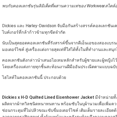
พบกับคอลเลกชันรุ่นลิมิเต็ดที่ผสานความเท่ของ
Workwear
สไตล์อ
Dickies และ Harley-Davidson จับมือกันสร้างสรรค์คอลเลกชันเครื
ไบค์เกอร์ที่กล้าก้าวข้ามทุกขีดจำกัด
นับเป็นสุดยอดคอลเลกชันที่รังสรรค์ขึ้นจากดีเอ็นเอของสองแบร
มอเตอร์ไซค์ สู่เครื่องแต่งกายสุดเท่ที่ใส่ได้ทั้งในที่ทำงานและส
คอลเลกชันดังกล่าวนำเสนอไอเทมหลักสำหรับผู้ชายและผู้หญิงไว้อย
โดยเครื่องแต่งกายทุกชิ้นสะท้อนงานฝีมืออันประณีตตามแบบฉบ
ไฮไลท์ในคอลเลกชันนี้ ประกอบด้วย
Dickies x H-D Quilted Lined Eisenhower Jacket
มีจำหน่ายทั้
ผลิตจากผ้าทวิลชนิดหนาทนทาน พร้อมซับในบุผ้านวมเพื่อเพิ่มควา
ซ่อนกระดุมที่ไม่ปลิวขณะขับขี่มอเตอร์ไซค์ เติมเต็มรายละเอียดด้ว
ลวดลายกราฟิกสุดเท่ ทั้งด้านหน้าและหลังสะท้อนถึงความคลา