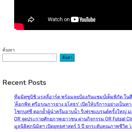
ค้นหา
ค้นหา
Recent Posts
ทีมมิตซูบิชิ แรลลี่อาร์ต พร้อมลุยป้องกันแชมป์เต็มพิกัด ใน
‘ค็อกพิท ศรีอรุณการยาง ยโสธร’ เปิดให้บริการอย่างเป็น
โชกุบุสซึ ตอกย้ำผู้นำครีมอาบน้ำ รีเฟรชแบรนด์ครั้งใหญ่ ม
OR จุดประกายศักยภาพเยาวชน ผ่านกิจกรรม OR Futsal Cli
มูลนิธิศุภนิมิตฯ เปิดยุทธศาสตร์ 5 ปี ยกระดับคุณภาพชี