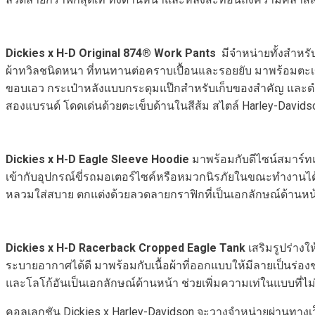
Dickies x H-D Original
874
® Work Pants
มีจำหน่ายทั้งสำหรั
ผ้าทวิลชนิดหนา ที่ทนทานต่อคราบเปื้อนและรอยยับ มาพร้อมตะเข
ขอบเอว กระเป๋าหลังแบบกระดุมแป๊กสำหรับเก็บของสำคัญ และตำแห
สองแบรนด์ โดดเด่นด้วยตะเข็บด้านในสีส้ม สไตล์ Harley-David
Dickies x H-D Eagle Sleeve Hoodie
มาพร้อมกับดีไซน์สมาร์ทแ
เข้ากับอุปกรณ์ขี่รถมอเตอร์ไซค์หรือหมวกนิรภัยในขณะทำงานได้อย่
หลวมใส่สบาย ตกแต่งด้วยลวดลายกราฟิกที่เป็นเอกลักษณ์ด้านห
Dickies x H-D Racerback Cropped Eagle Tank
เสริมรูปร่างใ
ระบายอากาศได้ดี มาพร้อมกับเนื้อผ้าที่ออกแบบให้มีลายเป็นร่อ
และโลโก้อันเป็นเอกลักษณ์ด้านหน้า ช่วยเพิ่มความเท่ในแบบที่ไม
คอลเลกชัน Dickies x Harley-Davidson จะวางจำหน่ายผ่านทางเ