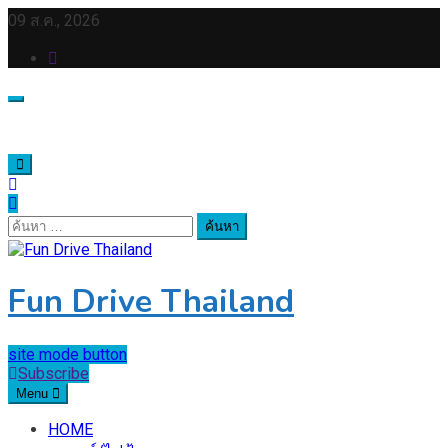
Skip
09 ส.ค., 2026
to
content
ค้นหา
สำหรับ:
Fun Drive Thailand
site mode button
Subscribe
Menu
HOME