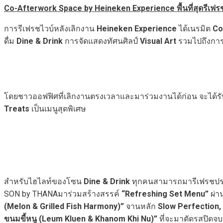
Co-Afterwork Space by Heineken Experience พื้นที่สุดรีเฟรชท
การรีเฟรชไวบ์หลังเลิกงาน
Heineken Experience
ได้เนรมิต
Co
ดื่ม
Dine & Drink
การจัดแสดงทัศนศิลป์
Visual Art
รวมไปถึงกา
โดยชาวออฟฟิศที่เลิกงานตรงเวลาและมาร่วมงานได้ก่อน จะได้รั
Treats
เป็นเมนูสุดพิเศษ
สำหรับไฮไลท์ของโซน
Dine & Drink
ทุกคนสามารถมารีเฟรชประ
SON by THANAมาร่วมสร้างสรรค์
“Refreshing Set Menu”
ผ่าน
(Melon & Grilled Fish Harmony)”
จานหลัก
Slow Perfection, 
ขนมขี้หนู (Leum Kluen & Khanom Khi Nu)”
ที่จะมาตัดรสปิดจบ