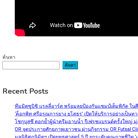
ค้นหา
ค้นหา
Recent Posts
ทีมมิตซูบิชิ แรลลี่อาร์ต พร้อมลุยป้องกันแชมป์เต็มพิกัด ใน
‘ค็อกพิท ศรีอรุณการยาง ยโสธร’ เปิดให้บริการอย่างเป็น
โชกุบุสซึ ตอกย้ำผู้นำครีมอาบน้ำ รีเฟรชแบรนด์ครั้งใหญ่ ม
OR จุดประกายศักยภาพเยาวชน ผ่านกิจกรรม OR Futsal Cli
มูลนิธิศุภนิมิตฯ เปิดยุทธศาสตร์ 5 ปี ยกระดับคุณภาพชี