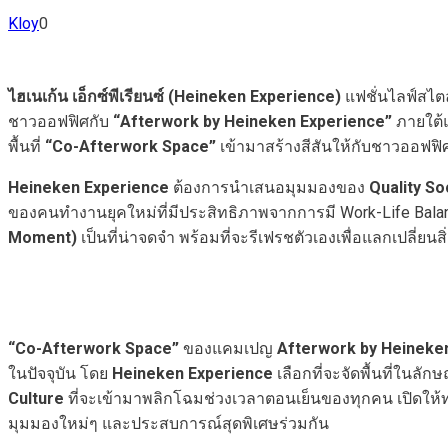
Kloy
0
ไฮเนเก้น เอ็กซ์พีเรียนซ์ (Heineken Experience)
แฟชั่นไลฟ์สไต
ชาวออฟฟิศกับ
“Afterwork by Heineken Experience”
ภายใต้
พื้นที่
“Co-Afterwork Space”
เข้ามาสร้างสีสันให้กับชาวออฟฟิ
Heineken Experience
ต้องการนำเสนอมุมมองของ
Quality So
ของคนทำงานยุคใหม่ที่มีประสิทธิภาพจากการมี Work-Life Balance
Moment)
เป็นที่น่าจดจำ พร้อมที่จะรีเฟรชตัวเองเพื่อแลกเปลี่ยน
“Co-Afterwork Space”
ของแคมเปญ
Afterwork by Heineke
ในปัจจุบัน โดย
Heineken Experience
เลือกที่จะจัดพื้นที่ในลั
Culture
ที่จะเข้ามาพลิกโฉมช่วงเวลาตอนเย็นของทุกคน เปิดให้
มุมมองใหม่ๆ และประสบการณ์สุดพิเศษร่วมกัน