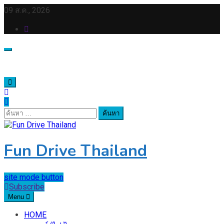
Skip
09 ส.ค., 2026
to
content
ค้นหา
สำหรับ:
Fun Drive Thailand
site mode button
Subscribe
Menu
HOME