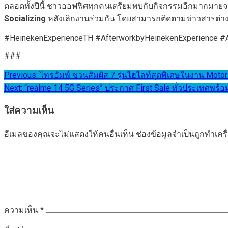
ตลอดทั้งปีนี้ ชาวออฟฟิศทุกคนเตรียมพบกับกิจกรรมอีกมากม
Socializing
หลังเลิกงานร่วมกัน โดยสามารถติดตามข่าวสารต่าง
#HeinekenExperienceTH #AfterworkbyHeinekenExperience #A
###
แนะแนว
Previous:
ไทรอัมพ์ ชวนสัมผัส 7 รุ่นไฮไลท์สุดพิเศษในงาน Mot
Next:
“realme 14 5G Series” ประกาศ First Sale ทั่วประเทศพร้อ
เรื่อง
ใส่ความเห็น
อีเมลของคุณจะไม่แสดงให้คนอื่นเห็น
ช่องข้อมูลจำเป็นถูกทำเค
ความเห็น
*