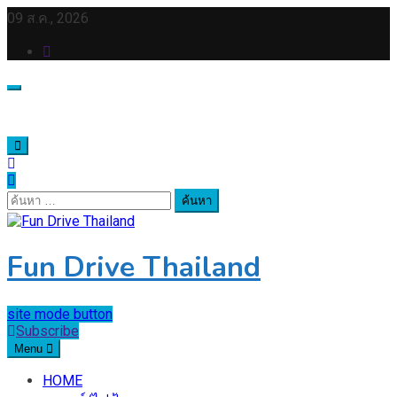
Skip
09 ส.ค., 2026
to
content
ค้นหา
สำหรับ:
Fun Drive Thailand
site mode button
Subscribe
Menu
HOME