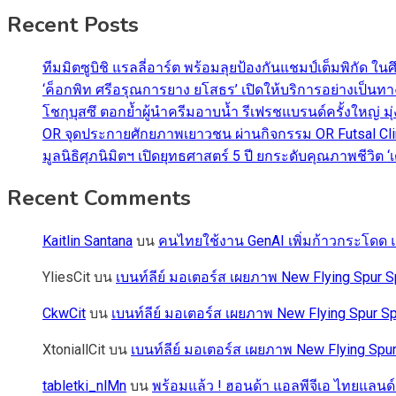
Recent Posts
ทีมมิตซูบิชิ แรลลี่อาร์ต พร้อมลุยป้องกันแชมป์เต็มพิกัด ใน
‘ค็อกพิท ศรีอรุณการยาง ยโสธร’ เปิดให้บริการอย่างเป็น
โชกุบุสซึ ตอกย้ำผู้นำครีมอาบน้ำ รีเฟรชแบรนด์ครั้งใหญ่ ม
OR จุดประกายศักยภาพเยาวชน ผ่านกิจกรรม OR Futsal Cli
มูลนิธิศุภนิมิตฯ เปิดยุทธศาสตร์ 5 ปี ยกระดับคุณภาพชี
Recent Comments
Kaitlin Santana
บน
คนไทยใช้งาน GenAI เพิ่มก้าวกระโดด แต
YliesCit
บน
เบนท์ลีย์ มอเตอร์ส เผยภาพ New Flying Spu
CkwCit
บน
เบนท์ลีย์ มอเตอร์ส เผยภาพ New Flying Spur
XtoniallCit
บน
เบนท์ลีย์ มอเตอร์ส เผยภาพ New Flying S
tabletki_nlMn
บน
พร้อมแล้ว ! ฮอนด้า แอลพีจีเอ ไทยแลนด์