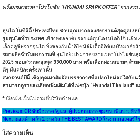
พร้อมขยายเวลาโปรโมชัน “HYUNDAI SPARK OFFER” จากงาน 
ฮุนได โมบิลิตี้ ประเทศไทย ชวนคุณมาฉลองสงกรานต์สุดคูลแบบไม่
รูมฮุนไดทั่วประเทศ
เพียงทดลองขับรถยนต์ฮุนไดรุ่นใดก็ได้ แล้ว
เอ็กคลูซีฟจากฮุนได ทั้งซองกันน้ำดีไซน์ลิมิเต็ดอิดิชันหรือม
ขยายดีลฉ่ำรับสงกรานต์!
ฮุนไดยังประกาศขยายเวลาโปรโมชันสุ
2025
มอบส่วนลดสูงสุด 330,000 บาท หรือเลือกผ่อนสบายๆ ด้วยดอ
ดีๆ มีแค่ปีละครั้งเท่านั้น
สงกรานต์ปีนี้ เชิญคุณมาสัมผัสบรรยากาศที่แปลกใหม่สดใสกับนวั
สามารถดูรายละเอียดเพิ่มเติมได้ที่เฟซบุ๊ก “Hyundai Thailand” แล
* เงื่อนไขเป็นไปตามที่บริษัทกำหนด
แนะแนว
Previous:
OR จับมือภาครัฐและผู้ประกอบการชุมชน เพิ่มประสิทธ
Next:
ฮอนด้า คว้า 2 รางวัล THE BEST AWARD ในงานมอเตอร์โช
เรื่อง
ใส่ความเห็น