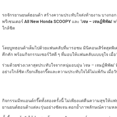
รถจักรยานยนต์ฮอนด้า สร้างความประทับใจส่งท้ายงาน บางกอก อ
พรีเซนเตอร์
All New Honda SCOOPY
และ
‘เจษ – เจษฎ์พิพัฒ
’ 
ใกล้ชิด
โดยบูทฮอนด้าเต็มไปด้วยแฟนคลับที่มารอชม มินิคอนเสิร์ตสุดพิ
คึกคัก พร้อมกิจกรรมเซอร์วิสดี ๆ ที่มอบให้แฟนคลับแบบจุใจ เมื่อว
ร่วมด้วยช่วงเวลาสุดประทับใจจากหนุ่มอบอุ่น ‘เจษ – เจษฎ์พิพัฒ
อย่างใกล้ชิด เรียกเสียงกรี๊ดและความประทับใจได้ไม่แพ้กัน เมื่อวั
กิจกรรมมีทแอนด์กรี๊ดทั้งสองครั้งนี้ ไม่เพียงแต่คืนความสุขให้
ยานยนต์ฮอนด้าแต่ละรุ่นอย่างชัดเจน ตอกย้ำภาพลักษณ์ความหล