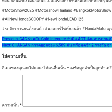
ทั้งนี้ ฮอนด้ายังได้นำเสนอโมเดลรถจักรยานยนต์หลากหลายรุ่นม
#MotorShow2025 #MotorshowThailand #BangkokMotorSho
#AllNewHondaSCOOPY #NewHondaLEAD125
#รถจักรยานยนต์ฮอนด้า #มอเตอร์ไซค์ฮอนด้า #HondaMotorc
แนะแนว
Previous:
GAC ร่วมกับ Gold Integrate จับมือ AOT ส่งมอบรถยนต
Next:
CHANGAN กวาดยอดจอง 6,589 คัน พร้อมคว้า 2 รางวัล จากก
เรื่อง
ใส่ความเห็น
อีเมลของคุณจะไม่แสดงให้คนอื่นเห็น
ช่องข้อมูลจำเป็นถูกทำเค
ความเห็น
*