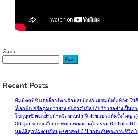
ค้นหา
ค้นหา
Recent Posts
ทีมมิตซูบิชิ แรลลี่อาร์ต พร้อมลุยป้องกันแชมป์เต็มพิกัด ใน
‘ค็อกพิท ศรีอรุณการยาง ยโสธร’ เปิดให้บริการอย่างเป็น
โชกุบุสซึ ตอกย้ำผู้นำครีมอาบน้ำ รีเฟรชแบรนด์ครั้งใหญ่ ม
OR จุดประกายศักยภาพเยาวชน ผ่านกิจกรรม OR Futsal Cli
มูลนิธิศุภนิมิตฯ เปิดยุทธศาสตร์ 5 ปี ยกระดับคุณภาพชี