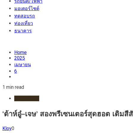
รถยนต์/ไฟฟ้า
มอเตอร์ไชต์
ทดสอบรถ
ท่องเที่ยว
ธนาคาร
Home
2025
เมษายน
6
1 min read
มอเตอร์ไชต์
‘ต้าห์อู๋–เจษ’ สองพรีเซนเตอร์สุดฮอต เติม
Kloy
0