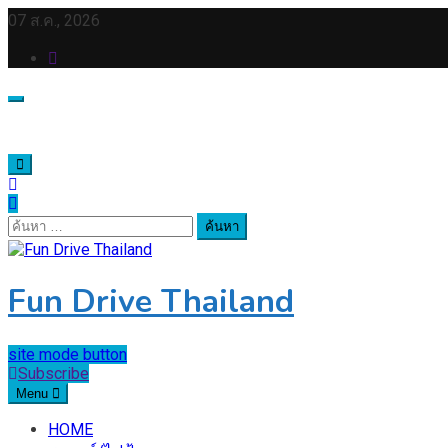
Skip
07 ส.ค., 2026
to
content
ค้นหา
สำหรับ:
Fun Drive Thailand
site mode button
Subscribe
Menu
HOME