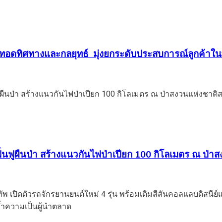
ยทอดทิศทางและกลยุทธ์ มุ่งยกระดับประสบการณ์ลูกค้าในท
นฟูผืนป่า สร้างแนวกันไฟป่าเปียก 100 กิโลเมตร ณ ป่าสง