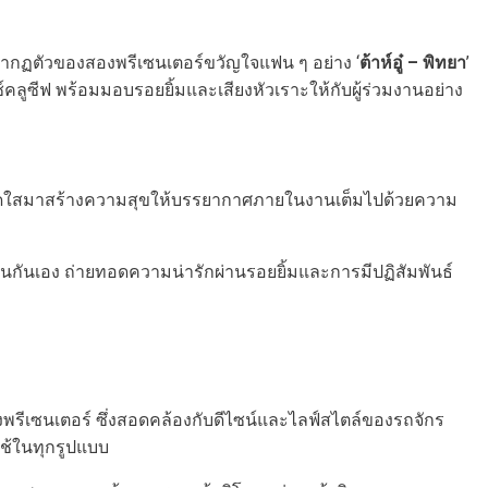
รากฏตัวของสองพรีเซนเตอร์ขวัญใจแฟน ๆ อย่าง ‘
ต้าห์อู๋ – พิทยา
’
ซ์คลูซีฟ พร้อมมอบรอยยิ้มและเสียงหัวเราะให้กับผู้ร่วมงานอย่าง
านสุดสดใสมาสร้างความสุขให้บรรยากาศภายในงานเต็มไปด้วยความ
ป็นกันเอง ถ่ายทอดความน่ารักผ่านรอยยิ้มและการมีปฏิสัมพันธ์
สองพรีเซนเตอร์ ซึ่งสอดคล้องกับดีไซน์และไลฟ์สไตล์ของรถจักร
ช้ในทุกรูปแบบ