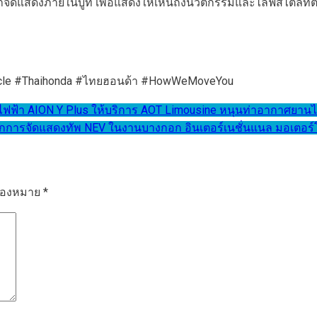
าจัดแสดงภายในบูท เพื่อแสดงให้เห็นถึงนวัตกรรมและไลฟ์สไตล์ที
w
ycle #Thaihonda #ไทยฮอนด้า #HowWeMoveYou
์ไฟฟ้า AION Y Plus ให้บริการ AOT Limousine หนุนท่าอากาศยานไทย
ารจัดแสดงทัพ NEV ในงานบางกอก อินเตอร์เนชั่นแนล มอเตอร์โชว์
รื่องหมาย
*