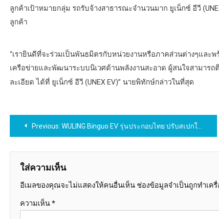
ลูกค้าเป้าหมายกลุ่ม รถรับจ้างสาธารณะจำนวนมาก ยูเน็กซ์ อีวี (UNE
ลูกค้า
“เรายินดีที่จะร่วมเป็นพันธมิตรกับหน่วยงานหรือภาคส่วนต่างๆและพ
เครือข่ายและพัฒนาระบบนิเวศด้านพลังงานสะอาด ผู้สนใจสามารถ
ละเอียด ได้ที่ ยูเน็กซ์ อีวี (UNEX EV)” นายพิทักษ์กล่าวในที่สุด
แนะแนว
Previous:
WULING Binguo EV รุ่นประกอบไทย ปรับสเปกใหม่ ตอบโจทย์ครอบครัวยุคใหม่ไทย ตรึงราคา 399,000 ตอกย้ำความคุ้มค่า
เรื่อง
ใส่ความเห็น
อีเมลของคุณจะไม่แสดงให้คนอื่นเห็น
ช่องข้อมูลจำเป็นถูกทำเคร
ความเห็น
*