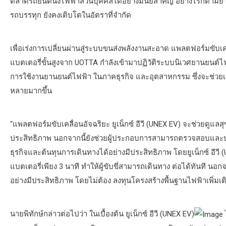
ตลาดรถยนต์นั่งไฟฟ้าส่วนบุคคลได้อย่างมีนัยสำคัญ อย่างไรก็ตามย
รถบรรทุก ยังคงเติบโตในอัตราที่จำกัด
เพื่อเร่งการเปลี่ยนผ่านสู่ระบบขนส่งพลังงานสะอาด แพลตฟอร์มขับเคล
แบตเตอรี่ขั้นสูงจาก UOTTA กำลังเข้ามาปฏิวัติระบบนิเวศยานยนต์
การใช้งานยานยนต์ไฟฟ้า ในภาคธุรกิจ และอุตสาหกรรม ซึ่งจะช่วยเร
หลายมากขึ้น
“แพลตฟอร์มขับเคลื่อนอัจฉริยะ ยูเน็กซ์ อีวี (UNEX EV) จะช่วยดูแล
ประสิทธิภาพ นอกจากนี้ยังช่วยผู้ประกอบการสามารถตรวจสอบและบร
ธุรกิจและต้นทุนการเดินทางได้อย่างมีประสิทธิภาพ โดยยูเน็กซ์ อีว
แบตเตอรี่เพียง 3 นาที ทำให้ผู้ขับขี่สามารถเดินทาง ต่อได้ทันที 
อย่างมีประสิทธิภาพ โดยไม่ต้อง ลงทุนโครงสร้างพื้นฐานไฟฟ้าเพิ่มเติ
นายพิทักษ์กล่าวต่อไปว่า ในเบื้องต้น ยูเน็กซ์ อีวี (UNEX EV)