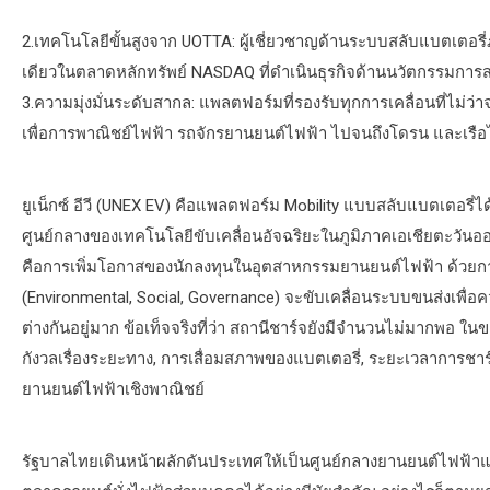
2.เทคโนโลยีขั้นสูงจาก UOTTA: ผู้เชี่ยวชาญด้านระบบสลับแบตเตอรี
เดียวในตลาดหลักทรัพย์ NASDAQ ที่ดำเนินธุรกิจด้านนวัตกรรมการส
3.ความมุ่งมั่นระดับสากล: แพลตฟอร์มที่รองรับทุกการเคลื่อนที่ไม่
เพื่อการพาณิชย์ไฟฟ้า รถจักรยานยนต์ไฟฟ้า ไปจนถึงโดรน และเรือ
ยูเน็กซ์ อีวี (UNEX EV) คือแพลตฟอร์ม Mobility แบบสลับแบตเตอรี่
ศูนย์กลางของเทคโนโลยีขับเคลื่อนอัจฉริยะในภูมิภาคเอเชียตะวันออก
คือการเพิ่มโอกาสของนักลงทุนในอุตสาหกรรมยานยนต์ไฟฟ้า ด้วยกา
(Environmental, Social, Governance) จะขับเคลื่อนระบบขนส่งเพื่อค
ต่างกันอยู่มาก ข้อเท็จจริงที่ว่า สถานีชาร์จยังมีจำนวนไม่มากพอ ใน
กังวลเรื่องระยะทาง, การเสื่อมสภาพของแบตเตอรี่, ระยะเวลาการ
ยานยนต์ไฟฟ้าเชิงพาณิชย์
รัฐบาลไทยเดินหน้าผลักดันประเทศให้เป็นศูนย์กลางยานยนต์ไฟฟ้าแห