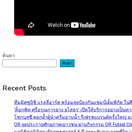
ค้นหา
ค้นหา
Recent Posts
ทีมมิตซูบิชิ แรลลี่อาร์ต พร้อมลุยป้องกันแชมป์เต็มพิกัด ใน
‘ค็อกพิท ศรีอรุณการยาง ยโสธร’ เปิดให้บริการอย่างเป็น
โชกุบุสซึ ตอกย้ำผู้นำครีมอาบน้ำ รีเฟรชแบรนด์ครั้งใหญ่ ม
OR จุดประกายศักยภาพเยาวชน ผ่านกิจกรรม OR Futsal Cli
มูลนิธิศุภนิมิตฯ เปิดยุทธศาสตร์ 5 ปี ยกระดับคุณภาพชี