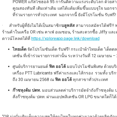
POWER แก๊สโซฮอล์ 95 การันตีความแรงระดับโลก ด้วยสารเพิ
คูณสองทันที เติมเท่าเดิม แต่ได้แต้มเพิ่มขึ้นแบบจุใจ นอกจากน
ที่ร่วมรายการทั่วประเทศ นอกจากนี้ ยังมีโปรโมชั่น รับฟรี
· สำหรับผู้ที่ยังไม่ได้เป็นสมาชิก
บลูพลัส
สามารถสมัครได้ฟรี!! พร้
ร้านค้าในเครือ OR เช่น คาเฟ่ อเมซอน, ร้านสะดวกซื้อ Jiffy แล
ดาวน์โหลดได้ที่
https://xploreapp.page.link/download
ไทยเด็ด
จัดโปรโมชันเด็ด รับฟรี! กระเป๋าผ้าไทยเด็ด “เด็ดต
เตชั่น ที่เข้าร่วมรายการเท่านั้น ระหว่างวันที่ 12 เมษาย
ศูนย์บริการยานยนต์
ฟิต ออโต้
มอบโปรโมชันพิเศษ ด้วยบริกา
เครื่อง PTT Lubricants ฟรีค่าแรงและไส้กรอง รวมทั้ง บร
ถึง 30 เมษายน 2568 ณ
ฟิต ออโต้
ทุกสาขาทั่วประเทศ
ก๊าซหุงต้ม ปตท.
มอบส่วนลดค่าบริการมัดจำถังก๊าซหุงต้ม ป
สั่งก๊าซหุงต้ม ปตท. ผ่านแอปพลิเคชัน OR LPG ขนาดใดก็ได้
“OR มุ่งมั่นเติมเต็มความสุขให้คนไทยในทุกช่วงเวลาด้วยผลิตภั