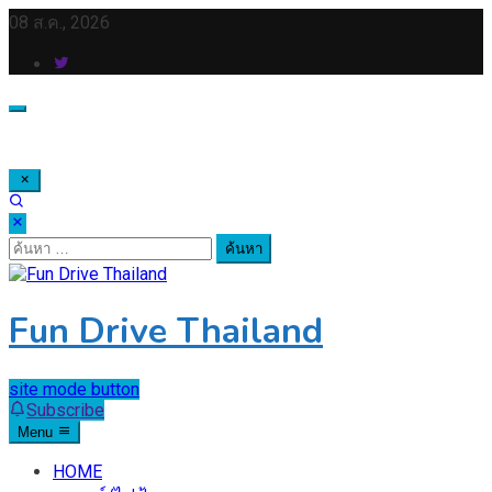
Skip
08 ส.ค., 2026
to
content
ค้นหา
สำหรับ:
Fun Drive Thailand
site mode button
Subscribe
Menu
HOME