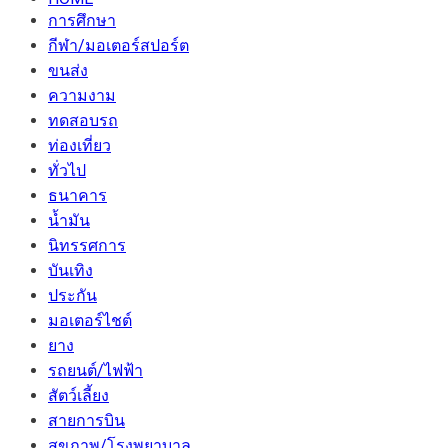
การศึกษา
กีฬา/มอเตอร์สปอร์ต
ขนส่ง
ความงาม
ทดสอบรถ
ท่องเที่ยว
ทั่วไป
ธนาคาร
น้ำมัน
นิทรรศการ
บันเทิง
ประกัน
มอเตอร์ไชต์
ยาง
รถยนต์/ไฟฟ้า
สัตว์เลี้ยง
สายการบิน
สุขภาพ/โรงพยาบาล