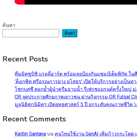
ค้นหา
ค้นหา
Recent Posts
ทีมมิตซูบิชิ แรลลี่อาร์ต พร้อมลุยป้องกันแชมป์เต็มพิกัด ใน
‘ค็อกพิท ศรีอรุณการยาง ยโสธร’ เปิดให้บริการอย่างเป็น
โชกุบุสซึ ตอกย้ำผู้นำครีมอาบน้ำ รีเฟรชแบรนด์ครั้งใหญ่ ม
OR จุดประกายศักยภาพเยาวชน ผ่านกิจกรรม OR Futsal Cli
มูลนิธิศุภนิมิตฯ เปิดยุทธศาสตร์ 5 ปี ยกระดับคุณภาพชี
Recent Comments
Kaitlin Santana
บน
คนไทยใช้งาน GenAI เพิ่มก้าวกระโดด แต