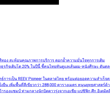
ับสีทอง สะท้อนคุณภาพการบริการ ตอกย้ำความมั่นใจทุกการเติม
คาดธุรกิจเติบโต 20% ในปีนี้ ชี้คนไทยหันดูแลเส้นผม-หนังศีรษะ 
ทธ์การเป็น REEV Pioneer ในตลาดไทย พร้อมต่อยอดความสำเร็จครึ
่งยืน เพิ่มพื้นที่สีเขียวกว่า 288,000 ตารางเมตร หนุนยุทธศาสตร์ด้
รองแชมป์ ท่ามกลางนักบิดดาวรุ่งจากเอเชีย-แปซิฟิก ศึก อิเดมิตสึ 