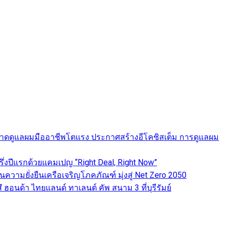
ดันตลาดดูแลผมมืออาชีพโตแรง ประกาศสร้างอีโคซิสเต็ม การดูแลผม
่งปีแรกด้วยแคมเปญ “Right Deal, Right Now”
านความยั่งยืนเครือเจริญโภคภัณฑ์ มุ่งสู่ Net Zero 2050
ฮอนด้า ไทยแลนด์ ทาเลนต์ คัพ สนาม 3 ที่บุรีรัมย์