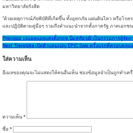
มหาวิทยาลัยรังสิต
“ด้วยเหตุการณ์ภัยพิบัติที่เกิดขึ้น ทั้งอุทกภัย แผ่นดินไหว หรื
และปฎิบัติตามคู่มือๆ รวมถึงคำแนะนำจากทั้งภาครัฐ ภาคเอกชน หร
แนะแนว
Previous:
เจแอลแอลแต่งตั้งกฤช ปิ่มหทัยวุฒิ เป็นกรรมการผู้จ
Next:
Traveloka เปิดตัวแคมเปญ EPIC Sale ครั้งแรกที่ครอบคลุมทั
เรื่อง
ใส่ความเห็น
อีเมลของคุณจะไม่แสดงให้คนอื่นเห็น
ช่องข้อมูลจำเป็นถูกทำเค
ความเห็น
*
ชื่อ
*