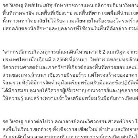
รศ.วิเชษฐ ทิพย์ประเสริฐ รักษาราชการแทน อธิการบดีมหาวิทยาลั
พื้นที่ภาคพายัพ เขตพื้นที่เชียงราย เขตพื้นที่ตาก เขตพื้นที่น่าน 
นั้นทางมหาวิทยาลัยไม่ได้รับความเสียหายในเรื่องของโครงสร้า
ปลอดภัยของนักศึกษาและบุคลากรที่ใช้งานในพื้นที่ดังกล่าว ร
“จากกรณีการเกิดเหตุการณ์แผ่นดินไหวขนาด 8.2 แมกนิจูด จาก
ประเทศไทย เมื่อเดือนมี.ค.2568 ที่ผ่านมา วิทยาเขตของมทร.ล้าน
วิศวกรรมศาสตร์ และภาควิชาที่เกี่ยวข้องลงพื้นที่ตรวจสอบแล
ส่วนของมทร.ล้านนา เชียงรายมีรอยร้าว แต่โครงสร้างของอาคารต
ร้อน รวมทั้งได้มีการจัดทำคู่มือเตรียมพร้อมรับมือและข้อปฏิบัต
ได้มีการมอบหมายให้วิศวกรผู้เชี่ยวชาญ คณาจารย์และบุคลากร
ให้ความรู้ และสร้างความเข้าใจ เตรียมพร้อมรับมือกับการเกิดแผ่
รศ.วิเชษฐ กล่าวต่อไปว่า คณาจารย์คณะวิศวกรรมศาสตร์โยธา ได้
ลงพื้นในวิทยาเขตต่างๆ ทั้งเชียงราย เชียงใหม่ ลำปาง และวิทยาเข
กับแผ่นดินไหว อาคารสถานที่ และการพยากรณ์การเกิดแผ่นดินไหว