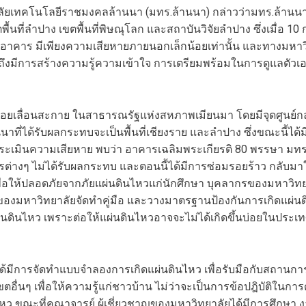
ยเทคโนโลยีราชมงคลล้านนา (มทร.ล้านนา) กล่าวว่ามทร.ล้านนา ตั้ง
เขตพื้นที่ลำปาง เขตพื้นที่พิษณุโลก และสถาบันวิจัยลำปาง ซึ่งเมื่อ 1
งอาคาร มีเพียงความเสียหายภายนอกเล็กน้อยเท่านั้น และทางมหาวิ
วมถึงมีการสร้างความรู้ความเข้าใจ การเตรียมพร้อมในการดูแลตั
รอยเลื่อนสะกาย ในสาธารณรัฐแห่งสหภาพเมียนมา โดยมีจุดศูนย์ก
นาที่ได้รับผลกระทบจะเป็นพื้นที่เชียงราย และลำปาง ซึ่งขณะนี้ได้
ะประเมินความเสียหาย พบว่า อาคารเฉลิมพระเกียรติ 80 พรรษา ม
่างๆ ไม่ได้รับผลกระทบ และตอนนี้ได้มีการซ่อมรอยร้าว กลับมาใ
ิเพื่อให้ปลอดภัยจากภัยแผ่นดินไหวแก่นักศึกษา บุคลากรของมหาวิทย
ของมหาวิทยาลัยจัดทำคู่มือ และวางมาตรฐานป้องกันการเกิดแผ่น
นดินไหว เพราะต่อให้แผ่นดินไหวอาจจะไม่ได้เกิดขึ้นบ่อยในประเทศไ
มีการจัดทำแบบจำลองการเกิดแผ่นดินไหว เพื่อรับมือกับสถานการณ
ตอื่นๆ เพื่อให้ความรู้แก่ชาวบ้าน ไม่ว่าจะเป็นการข้อปฎิบัติในการ
 ขณะที่คณาจารย์ ผู้เชี่ยวชาญของมหาวิทยาลัยได้มีการศึกษา งา