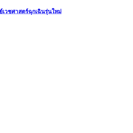
วชศาสตร์ฉุกเฉินรุ่นใหม่