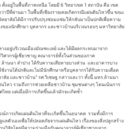
อยู่ในพื้นที่ภาคเหนือ โดยมี 6 วิทยาเขต 1 สถาบัน คือ เขต
0 กว่าปีที่ผ่านมา ในพื้นที่เชียงรายเคยเกิดกรณีแผ่นดินไหวขึ้น ขณะ
ทยาลัยได้มีการปรับปรุงซ่อมแซ่มให้กลับมาเป็นปกติเพื่อความ
วเองของนักศึกษา บุคลากร และชาวบ้านบริเวณรอบๆ มหาวิทยาลัย
ลางอยู่บริเวณเมืองมัณฑะเลย์ และได้มีผลกระทบมาจาก
มีวิศวกรผู้เชี่ยวชาญ คณาจารย์ทั้งในส่วนของภาค
ทร.ล้านนา ลำปาง ได้รับความเสียหายบางส่วน และอาคารบาง
ช้งานได้ปกติและไม่มีนักศึกษาหรือบุคลากรได้รับความเดือด
าลัย และชาวบ้าน” รศ.วิเชษฐ กล่าวและว่า ทั้งนี้ มทร.ล้านนา
ดินไหว รวมถึงการช่วยเหลือชาวบ้าน ชุมชนต่างๆ โดนเน้นการ
ทย แต่เมื่อมีการเกิดขึ้นแล้วมักจะเกิดซ้ำ
์การเกิดแผ่นดินไหวที่จะเกิดขึ้นในอนาคต รวมทั้งมีการ
ดูแลตัวเองเพื่อให้ปลอดภัยจากแผ่นดินไหว เรื่องของสิ่งปลูกสร้าง
นวิจัยโดยมีความร่วมมือกับคณาจารย์ผู้เชี่ยวชาญจาก