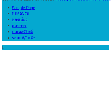
Sample Page
ทดสอบรถ
ท่องเที่ยว
ธนาคาร
มอเตอร์ไชต์
รถยนต์/ไฟฟ้า