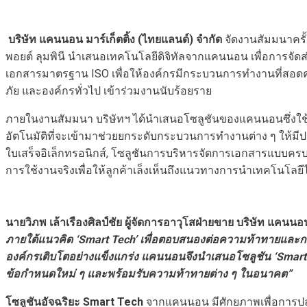
บริษัท แคนนอน มาร์เก็ตติ้ง (ไทยแลนด์) จำกัด
จัดงานสัมมนาครั้
พอยต์ ลุมพินี นำเสนอเทคโนโลยีดิจิทัลจากแคนนอน เพื่อการจัด
เอกสารมาตรฐาน ISO เพื่อให้องค์กรมีกระบวนการทำงานที่สอดคล้
ภัย และองค์กรทั่วไป เข้าร่วมงานนับร้อยราย
ภายในงานสัมมนา บริษัทฯ ได้นำเสนอโซลูชันของแคนนอนซึ่งใช้เทคโ
อัตโนมัติที่จะเข้ามาช่วยยกระดับกระบวนการทำงานต่าง ๆ ให้มี
ใบเสร็จอิเล็กทรอนิกส์, โซลูชันการบริหารจัดการเอกสารแบบคร
การใช้งานจริงเพื่อให้ลูกค้าเล็งเห็นถึงแนวทางการนำเทคโนโลยี
นายวิภพ เล้าเรืองศิลป์ชัย ผู้จัดการอาวุโสฝ่ายขาย บริษัท แคนนอ
ภายใต้แนวคิด ‘Smart Tech’ เพื่อตอบสนองต่อความท้าทายและการเปล
องค์กรเติบโตอย่างแข็งแกร่ง แคนนอนจึงนำเสนอโซลูชัน ‘Smart Te
ข้อกำหนดใหม่ ๆ และพร้อมรับความท้าทายต่าง ๆ ในอนาคต”
โซลูชันอัจฉริยะ Smart Tech
จากแคนนอน มีศักยภาพเพื่อการปลด