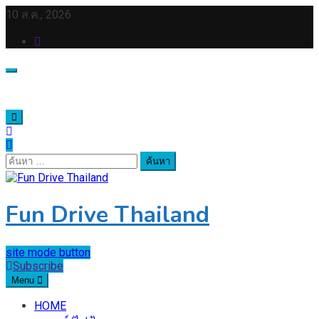
Skip
10 ส.ค., 2026
to
content
ค้นหา
สำหรับ:
Fun Drive Thailand
site mode button
Subscribe
Menu
HOME