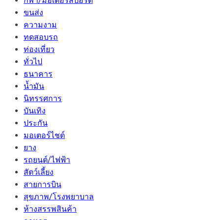
กีฬา/มอเตอร์สปอร์ต
ขนส่ง
ความงาม
ทดสอบรถ
ท่องเที่ยว
ทั่วไป
ธนาคาร
น้ำมัน
นิทรรศการ
บันเทิง
ประกัน
มอเตอร์ไชต์
ยาง
รถยนต์/ไฟฟ้า
สัตว์เลี้ยง
สายการบิน
สุขภาพ/โรงพยาบาล
ห้างสรรพสินค้า