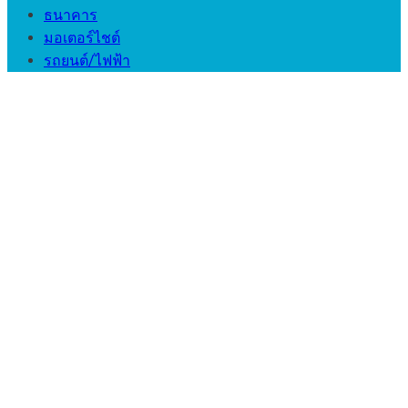
ธนาคาร
มอเตอร์ไชต์
รถยนต์/ไฟฟ้า