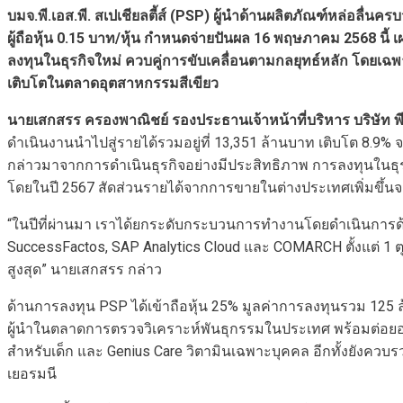
บมจ.พี.เอส.พี. สเปเชียลตี้ส์ (
PSP)
ผู้นำด้านผลิตภัณฑ์หล่อลื่นครบว
ผู้ถือหุ้น
0.15
บาท/หุ้น กำหนดจ่ายปันผล
16
พฤษภาคม
2568
นี้ 
ลงทุนในธุรกิจใหม่ ควบคู่การขับเคลื่อนตามกลยุทธ์หลัก โดยเฉพ
เติบโตในตลาดอุตสาหกรรมสีเขียว
นายเสกสรร ครองพาณิชย์ รองประธานเจ้าหน้าที่บริหาร บริษัท พี.เ
ดำเนินงานนำไปสู่รายได้รวมอยู่ที่ 13,351 ล้านบาท เติบโต 8.9% จาก
กล่าวมาจากการดำเนินธุรกิจอย่างมีประสิทธิภาพ การลงทุนในธุร
โดยในปี 2567 สัดส่วนรายได้จากการขายในต่างประเทศเพิ่มขึ้นจ
“ในปีที่ผ่านมา เราได้ยกระดับกระบวนการทำงานโดยดำเนินการด้าน
SuccessFactos, SAP Analytics Cloud และ COMARCH ตั้งแต่ 1 ตุล
สูงสุด” นายเสกสรร กล่าว
ด้านการลงทุน PSP ได้เข้าถือหุ้น 25% มูลค่าการลงทุนรวม 125 
ผู้นำในตลาดการตรวจวิเคราะห์พันธุกรรมในประเทศ พร้อมต่อยอดไป
สำหรับเด็ก และ Genius Care วิตามินเฉพาะบุคคล อีกทั้งยังควบรวมแ
เยอรมนี