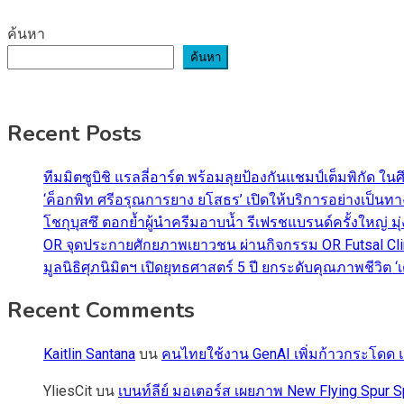
ค้นหา
ค้นหา
Recent Posts
ทีมมิตซูบิชิ แรลลี่อาร์ต พร้อมลุยป้องกันแชมป์เต็มพิกัด ใน
‘ค็อกพิท ศรีอรุณการยาง ยโสธร’ เปิดให้บริการอย่างเป็น
โชกุบุสซึ ตอกย้ำผู้นำครีมอาบน้ำ รีเฟรชแบรนด์ครั้งใหญ่ ม
OR จุดประกายศักยภาพเยาวชน ผ่านกิจกรรม OR Futsal Cli
มูลนิธิศุภนิมิตฯ เปิดยุทธศาสตร์ 5 ปี ยกระดับคุณภาพชี
Recent Comments
Kaitlin Santana
บน
คนไทยใช้งาน GenAI เพิ่มก้าวกระโดด แต
YliesCit
บน
เบนท์ลีย์ มอเตอร์ส เผยภาพ New Flying Spu