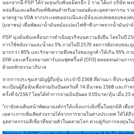
นอกจากนี้ PSP ได้ร่วมทุนกับพันธมิตรอีก 2 ราย ได้แก่ บริษัท พงษ
หล่อลื่นและผลิตภัณฑ์พิเศษสำหรับยานยนต์และอุตสาหกรรม รวมทั
มาตรฐาน VDA จากประเทศเยอรมนีและมีห้องแลปทดสอบของตนเอง โ
(มหาชน) เพื่อพัฒนาน้ำมันหม้อแปลงไฟฟ้าชีวภาพจากน้ำมันปาล
PSP มุ่งมั่นขับเคลื่อนการดำเนินธุรกิจบนความยั่งยืน โดยในปี
การใช้พลังงานและน้ำลง 5% ภายในปี 2570 ลดการฝังกลบขยะอุตสาห
มากกว่า 85% และรักษาความพึงพอใจของลูกค้าให้เกิน 95% ภายในปี
DIW และเครื่องหมายคาร์บอนฟุตพริ้นท์ (CFO) ตลอดจนผ่านการป
ด้วยหลักธรรมาภิบาล
จากการประชุมสามัญผู้ถือหุ้น ประจำปี 2568 ที่ผ่านมา ที่ประชุม
ทะเบียนผู้ถือหุ้นเพื่อจ่ายเงินปันผลวันที่ 14 มีนาคม 2568 และ
ครั้งที่ 6/2567 โดยได้ทำการจ่ายเงินปันผล 0.05บาท/หุ้น เมื่อ 2
“เรายังคงเดินหน้าพัฒนาองค์กรให้แข็งแกร่งยิ่งขึ้นในทุกมิติ 
เฉพาะการเพิ่มสัดส่วนรายได้จากการขายในต่างประเทศ ให้ได้ถ
อุตสาหกรรมสีเขียวที่ขยายตัวในตลาดโลก ควบคู่กับการลงทุนในธ
Previous:
FoSTAT และสถาบันเพิ่มผลผลิตแห่งชาติ จับมือ ProP