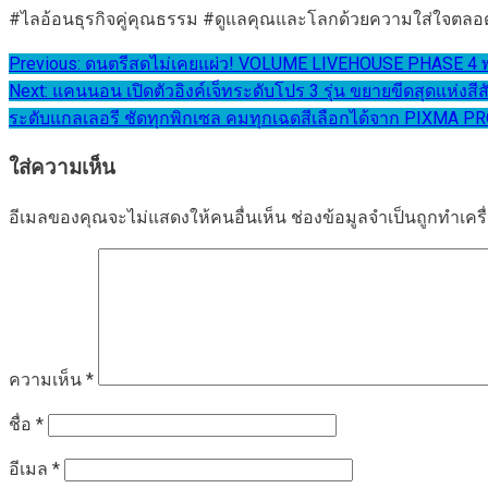
#ไลอ้อนธุรกิจคู่คุณธรรม #ดูแลคุณและโลกด้วยความใส่ใจตลอ
แนะแนว
Previous:
ดนตรีสดไม่เคยแผ่ว! VOLUME LIVEHOUSE PHASE 4 พร้อ
Next:
แคนนอน เปิดตัวอิงค์เจ็ทระดับโปร 3 รุ่น ขยายขีดสุดแห่
เรื่อง
ระดับแกลเลอรี ชัดทุกพิกเซล คมทุกเฉดสีเลือกได้จาก PIXM
ใส่ความเห็น
อีเมลของคุณจะไม่แสดงให้คนอื่นเห็น
ช่องข้อมูลจำเป็นถูกทำเค
ความเห็น
*
ชื่อ
*
อีเมล
*