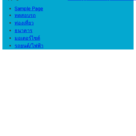
Sample Page
ทดสอบรถ
ท่องเที่ยว
ธนาคาร
มอเตอร์ไชต์
รถยนต์/ไฟฟ้า