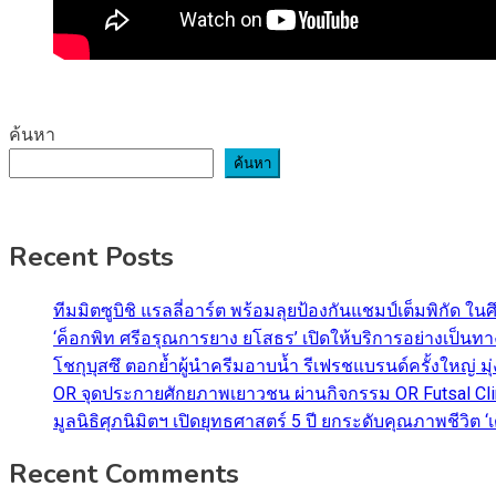
ค้นหา
ค้นหา
Recent Posts
ทีมมิตซูบิชิ แรลลี่อาร์ต พร้อมลุยป้องกันแชมป์เต็มพิกัด ใน
‘ค็อกพิท ศรีอรุณการยาง ยโสธร’ เปิดให้บริการอย่างเป็น
โชกุบุสซึ ตอกย้ำผู้นำครีมอาบน้ำ รีเฟรชแบรนด์ครั้งใหญ่ ม
OR จุดประกายศักยภาพเยาวชน ผ่านกิจกรรม OR Futsal Cli
มูลนิธิศุภนิมิตฯ เปิดยุทธศาสตร์ 5 ปี ยกระดับคุณภาพชี
Recent Comments