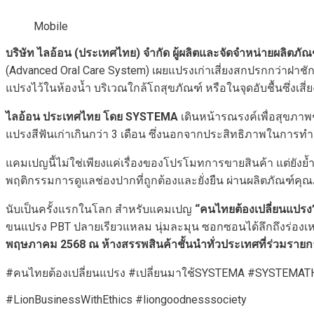
Mobile
บริษัท ไลอ้อน (ประเทศไทย) จำกัด ผู้ผลิตและจัดจำหน่ายผลิตภัณ
(Advanced Oral Care System) เผยแปรงเก่าเสี่ยงสกปรกกว่าฝาชักโคร
แปรงไว้ในห้องน้ำ บริเวณใกล้โถสุขภัณฑ์ หรือในจุดอับชื้นซึ่งเ
ไลอ้อน ประเทศไทย โดย
SYSTEMA
เดินหน้ารณรงค์เพื่อสุขภา
แปรงสีฟันเก่าเกินกว่า 3 เดือน ซึ่งนอกจากประสิทธิภาพในการทำ
แคมเปญนี้ไม่ใช่เพียงแค่เรื่องของโปรโมทการขายสินค้า แต่ยัง
พฤติกรรมการดูแลช่องปากที่ถูกต้องและยั่งยืน ผ่านผลิตภัณฑ์ค
นับเป็นครั้งแรกในโลก สำหรับแคมเปญ
“คนไทยต้องเปลี่ยนแปรง
ขนแปรง PBT ปลายเรียวแหลม นุ่มละมุน ซอกซอนได้ลึกถึงร่องเหงือก
พฤษภาคม 2568 ณ ห้างสรรพสินค้าชั้นนำทั่วประเทศที่ร่วมราย
#คนไทยต้องเปลี่ยนแปรง #เปลี่ยนมาใช้SYSTEMA #SYSTEMA
#LionBusinessWithEthics #liongoodnesssociety