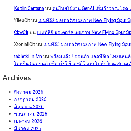
Kaitlin Santana
บน
คนไทยใช้งาน GenAI เพิ่มก้าวกระโดด แต
YliesCit
บน
เบนท์ลีย์ มอเตอร์ส เผยภาพ New Flying Spu
CkwCit
บน
เบนท์ลีย์ มอเตอร์ส เผยภาพ New Flying Spur
XtoniallCit
บน
เบนท์ลีย์ มอเตอร์ส เผยภาพ New Flying S
tabletki_nlMn
บน
พร้อมแล้ว ! ฮอนด้า แอลพีจีเอ ไทยแลนด์
โฮลอินวัน ฮอนด้า ซีอาร์-วี อี:เอชอีวี และโกล์ดวิงณ สยามค
Archives
สิงหาคม 2026
กรกฎาคม 2026
มิถุนายน 2026
พฤษภาคม 2026
เมษายน 2026
มีนาคม 2026