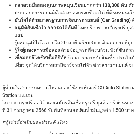
ตลาดรถมือสองคุณภาพหมุนเวียนมากกว่า
130,000 คัน
คั
ประกอบการรถยนต์มือสองของกรุงศรี ออโต้ ที่มีรถหมุนเวียน
มั่นใจได้ด้วยมาตรฐานการจัดเกรดรถยนต์
(Car Grading)
ด
อนุมัติสินเชื่อไว ออกรถได้ทันที
โดยบริการจาก “กรุงศรี ยูส
แอป
รู้ผลอนุมัติได้ไวภายใน 30 นาที พร้อมรับวงเงิน ออกรถที่ถูก
รู้ใจผู้มองหารถมือสอง
ด้วยข้อมูลรถที่ครบถ้วน ฟังก์ชันต
เชื่อมต่ออีโคซิสเต็มดิจิทัล
ด้วยการยกระดับสินเชื่อ ประกัน
เที่ยว จุดให้บริการสถานีชาร์จรถไฟฟ้า ข่าวสารยานยนต์ จ
ผู้ที่สนใจสามารถดาวน์โหลดและใช้งานฟีเจอร์ GO Auto Station ผ่า
Station บนแอป
โก บาย กรุงศรี ออโต้ และสมัครสินเชื่อกรุงศรี ยูสด์ คาร์ ผ่านทาง
ที่ 31 กรกฎาคม 2568 รับทันทีส่วนลดเติมน้ำมันมูลค่า 1,500 บา
*‘กู้เท่าที่จำเป็นและชำระคืนไหว’