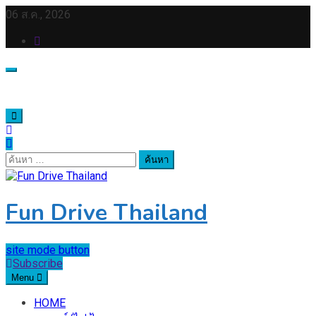
Skip
06 ส.ค., 2026
to
content
ค้นหา
สำหรับ:
Fun Drive Thailand
site mode button
Subscribe
Menu
HOME