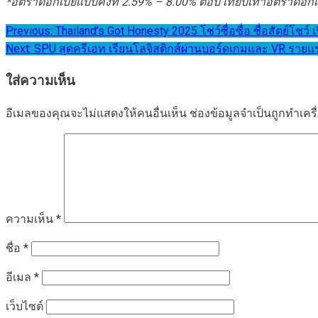
*อัตราดอกเบี้ยแบบคงที่
2.59% – 8.00% ต่อปี เทียบเท่าอัตราดอก
แนะแนว
Previous:
Thailand’s Got Honesty 2025 โชว์ซื่อซื่อ ซื่อสัตย์โชว์ เป
Next:
SPU สุดครีเอท เรียนโลจิสติกส์ผ่านบอร์ดเกมและ VR รายแ
เรื่อง
ใส่ความเห็น
อีเมลของคุณจะไม่แสดงให้คนอื่นเห็น
ช่องข้อมูลจำเป็นถูกทำเค
ความเห็น
*
ชื่อ
*
อีเมล
*
เว็บไซต์