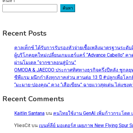
ค้นหา
ค้นหา
Recent Posts
คาลเท็กซ์ ได้รับการรับรองหัวจ่ายเชื้อเพลิงมาตรฐานระด
ผู้บริโภคยุคใหม่เปลี่ยนเกมแฮร์แคร์ “Advance Cabello” 
ผ่านโมเดล “จากซาลอนสู่บ้าน”
OMODA & JAECOO ประกาศทิศทางธุรกิจครึ่งปีหลัง ชูกลยุ
ซีพีแรม ผนึกกำลังทุกภาคส่วน สานต่อ 13 ปี #ปลูกเพื่อโลกยั
“มะมาย-ปองคุณ” ควง “เสือเขียน” ฉายแววสุดเด่น ไล่แซงคว้า
Recent Comments
Kaitlin Santana
บน
คนไทยใช้งาน GenAI เพิ่มก้าวกระโดด แต
YliesCit
บน
เบนท์ลีย์ มอเตอร์ส เผยภาพ New Flying Spu