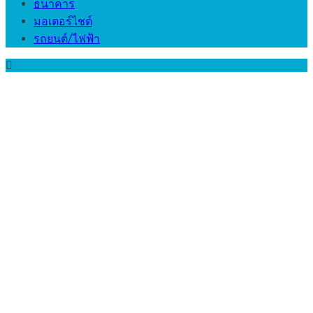
ธนาคาร
มอเตอร์ไชต์
รถยนต์/ไฟฟ้า